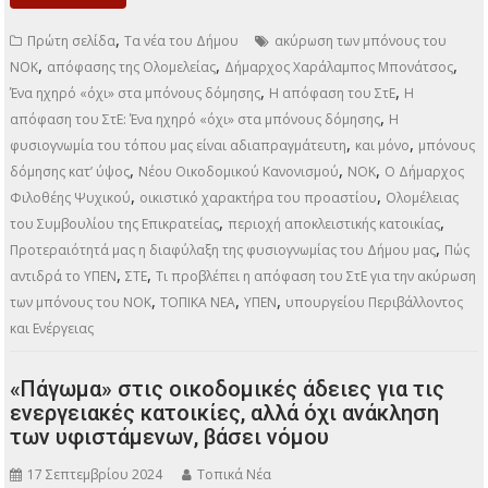
και περισσότερες πράσινες, κοινόχρηστες επιφάνειες. Οι
προσφυγές που έκαναν οι Δήμοι Αλίμου, Κηφισιάς-Νέας…
ΠΕΡΙΣΣΌΤΕΡΑ
,
Πρώτη σελίδα
Τα νέα του Δήμου
ακύρωση των μπόνους του
,
,
,
ΝΟΚ
απόφασης της Ολομελείας
Δήμαρχος Χαράλαμπος Μπονάτσος
,
,
Ένα ηχηρό «όχι» στα μπόνους δόμησης
Η απόφαση του ΣτΕ
Η
,
απόφαση του ΣτΕ: Ένα ηχηρό «όχι» στα μπόνους δόμησης
Η
,
,
φυσιογνωμία του τόπου μας είναι αδιαπραγμάτευτη
και μόνο
μπόνους
,
,
,
δόμησης κατ’ ύψος
Νέου Οικοδομικού Κανονισμού
ΝΟΚ
Ο Δήμαρχος
,
,
Φιλοθέης Ψυχικού
οικιστικό χαρακτήρα του προαστίου
Ολομέλειας
,
,
του Συμβουλίου της Επικρατείας
περιοχή αποκλειστικής κατοικίας
,
Προτεραιότητά μας η διαφύλαξη της φυσιογνωμίας του Δήμου μας
Πώς
,
,
αντιδρά το ΥΠΕΝ
ΣΤΕ
Τι προβλέπει η απόφαση του ΣτΕ για την ακύρωση
,
,
,
των μπόνους του ΝΟΚ
ΤΟΠΙΚΑ ΝΕΑ
ΥΠΕΝ
υπουργείου Περιβάλλοντος
και Ενέργειας