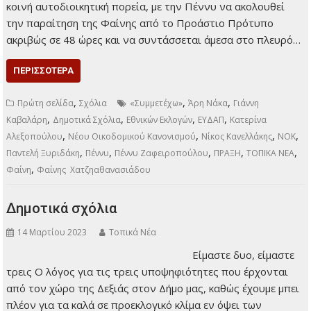
Μενεμενόγλου και η
Λυδία Λέκκα Όταν η
Πέννυ αποχαιρέτησε
την Φαίνη Τελικά,
αυτές οι δημοτικές
εκλογές δεν θα μας
αφήσουν να
βαρεθούμε, καθώς πάμε από ανατροπή σε ανατροπή. Ο
λόγος, αυτή την φορά, για την παράταξη ΠΡΑΞΗ της Φαίνης
Χατζηαθανασιάδου, από την οποία παραιτήθηκε η Πέννυ
Ζαφειροπούλου, η πρώτη που είχε ενταχθεί στον
συνδυασμό. Η Φαίνη και η Πέννυ είχαν κοινή αυτοδιοικητική
πορεία, με την Πέννυ να ακολουθεί την παραίτηση της
Φαίνης από το Προάστιο Πρότυπο ακριβώς σε 48 ώρες και
να συντάσσεται άμεσα στο πλευρό…
ΠΕΡΙΣΣΌΤΕΡΑ
,
,
,
Πρώτη σελίδα
Σχόλια
«Συμμετέχω»
Άρη Νάκα
Γιάννη