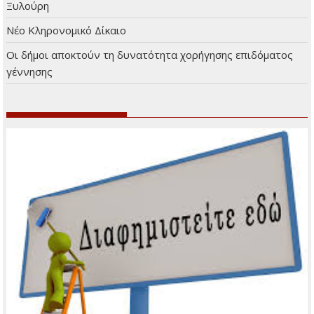
Πρόσφατα άρθρα
Μικρά και Ενημερωτικά
Ο Κώστας Χατζής μάγεψε το κοινό στη Φιλοθέη
Αφιέρωμα στα 90 χρόνια από τη γέννηση του Νίκου
Ξυλούρη