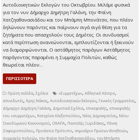
,
,
,
,
Καβαλάρη
Δημοτικά Σχόλια
Εθνικών Εκλογών
ΕΥΔΑΠ
Κατερίνα
,
,
,
,
Αλεξοπούλου
Νέου Οικοδομικού Κανονισμού
Νίκος Κανελλάκης
ΝΟΚ
,
,
,
,
,
Παντελή Ξυριδάκη
Πέννυ
Πέννυ Ζαφειροπούλου
ΠΡΑΞΗ
ΤΟΠΙΚΑ ΝΕΑ
,
Φαίνη
Φαίνης Χατζηαθανασιάδου
Δημοτικά σχόλια
14 Μαρτίου 2023
Τοπικά Νέα
Είμαστε δυο, είμαστε
τρεις Ο λόγος για τις
τρεις υποψηφιότητες
που έρχονται από τον
χώρο της Δεξιάς στον
Δήμο μας, καθώς
έχουμε μπει πλέον για
τα καλά σε
προεκλογικό κλίμα εν όψει των Αυτοδιοικητικών Εκλογών
του Οκτωβρίου. Μιλάμε φυσικά για τον νυν Δήμαρχο
Δημήτρη Γαλάνη, την Φαίνη Χατζηαθανασιάδου και τον