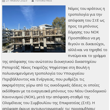
21 Μαΐου 2025
Τοπικά Νέα
Νόμος του κράτους η
τροπολογία για την
απόφαση του ΣτΕ ως
προς τα μπόνους
δόμησης του ΝΟΚ
Προσπάθεια να μη
θιγούν οι δικαιούχοι,
αλλά και να τηρηθεί το
πνεύμα και το γράμμα
της απόφασης του ανώτατου διοικητικού δικαστηρίου
Ρεπορτάζ: Νίκος Γκαρόζης Ψηφίστηκε στη Βουλή η
πολυαναμενόμενη τροπολογία του Υπουργείου
Περιβάλλοντος και Ενέργειας, που ρυθμίζει τις
εκκρεμότητες γύρω από τις οικοδομικές άδειες οι οποίες
εκδόθηκαν με τα ενεργειακά μπόνους του Νέου Οικοδομικού
Κανονισμού (ΝΟΚ), μετά την απόφαση-σταθμό της
Ολομέλειας του Συμβουλίου της Επικρατείας (ΣτΕ). Η
απόφαση έκρινε αντισυνταγματικές τις προσαυξήσεις