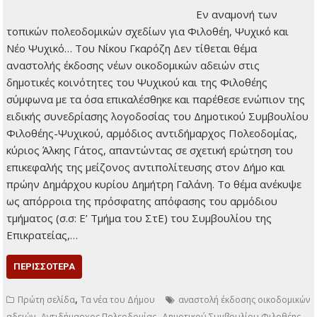
«Πάγωμα» στις οικοδομικές άδειες για τις
ενεργειακές κατοικίες, αλλά όχι ανάκληση
των υφιστάμενων, βάσει νόμου
17 Σεπτεμβρίου 2024
Τοπικά Νέα
Εν αναμονή των
τοπικών
πολεοδομικών
σχεδίων για Φιλοθέη,
Ψυχικό και Νέο
Ψυχικό… Του Νίκου
Γκαρόζη Δεν τίθεται θέμα αναστολής έκδοσης νέων
οικοδομικών αδειών στις δημοτικές κοινότητες του Ψυχικού
και της Φιλοθέης σύμφωνα με τα όσα επικαλέσθηκε και
παρέθεσε ενώπιον της ειδικής συνεδρίασης λογοδοσίας του
Δημοτικού Συμβουλίου Φιλοθέης-Ψυχικού, αρμόδιος
αντιδήμαρχος Πολεοδομίας, κύριος Άλκης Γάτος,
απαντώντας σε σχετική ερώτηση του επικεφαλής της
μείζονος αντιπολίτευσης στον Δήμο και πρώην Δημάρχου