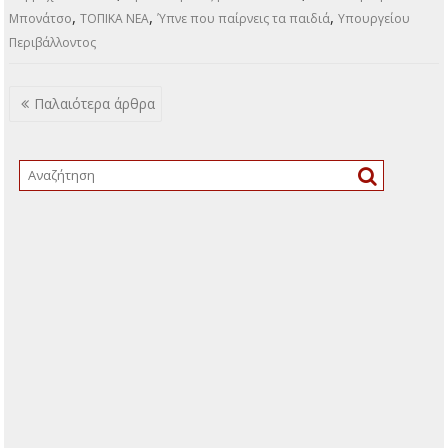
Μπάμπη Μπονάτσο, που πλέον δηλώνουν παρόντες και
παίρνουν σιγά σιγά θέση για τα ζητήματα που απασχολούν
τους Δημότες. Οι συνδυασμοί κατά περίπτωση
ανανεώνονται, εμπλουτίζονται ή ξεκινούν να
διαμορφώνονται. Ο αστάθμητος παράγων Αστάθμητος
παράγοντας παραμένει η Συμμαχία Πολιτών, καθώς
θεωρείται πλέον…
ΠΕΡΙΣΣΌΤΕΡΑ
,
,
,
Πρώτη σελίδα
Σχόλια
«Συμμετέχω»
Αθλητικό Κέντρο
,
,
,
,
απινιδωτές
Άρης Νάκας
Αυτοδιοικητικών Εκλογών
Γενικός Γραμματέας
,
,
,
Δήμαρχο Δημήτρη Γαλάνη
Δημοτικά Σχόλια
επικεφαλής
επικεφαλής
,
,
,
του «συμμετέχω»
Κατερίνα Αλεξοπούλου
Νέας Δημοκρατίας
Νέου
,
,
,
Οικοδομικού Κανονισμού
ΟΚΑΠΑ
Παντελής Ξυριδάκης
Πέννη
,
,
,
Ζαφειροπούλου
Προάστιο Πρότυπο
σεμινάριο Πρώτων Βοηθειών
,
,
συμμαχία πολιτών
την Φαίνη Χατζηαθανασιάδου
τον Μπάμπη
,
,
,
Μπονάτσο
ΤΟΠΙΚΑ ΝΕΑ
Ύπνε που παίρνεις τα παιδιά
Υπουργείου