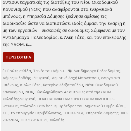
αντισυνταγματικές τις διατάξεις του Νέου Οικοδομικού
Κανονισμού (ΝΟΚ) που αναφέρονται στα ενεργειακά
μπόνους, η Υπηρεσία Δόμησης ξεκίνησε αμέσως τις
διαδικασίες ώστε να διαπιστώσει ιδοίς όμμασι την έναρξη ή
μη των εργασιών – εκσκαφές σε οικοδομές. Σύμφωνα με τον
Αντιδήμαρχο Πολεοδομίας, κ. Άλκη Γάτο, και τον επικεφαλής
της ΥΔΟΜ, κ.…
ΠΕΡΙΣΣΌΤΕΡΑ
,
,
Πρώτη σελίδα
Τα νέα του Δήμου
Αντιδήμαρχο Πολεοδομίας
,
,
Δήμος Φιλοθέης – Ψυχικού
Δημοτική Αρχή Μπονάτσου
ενεργειακά
,
,
,
μπόνους
κ. Άλκη Γάτο
Κατερίνα Αλεξοπούλου
Νέου Οικοδομικού
,
,
Κανονισμού
ΝΟΚ
Ολοκληρώθηκαν 42 αυτοψίες από την ΥΔΟΜ
,
Φιλοθέης-Ψυχικού
ΠΟΛΕΟΔΟΜΙΚΗ ΔΙΑΧΕΙΡΙΣΗ ΥΔΟΜ ΦΙΛΟΘΕΗΣ-
,
,
,
ΨΥΧΙΚΟΥ
πολεοδομικών bonus
Πρόεδρος του Δημοτικού Συμβουλίου
,
,
,
,
ΣΤΕ
το Υπουργείο Περιβάλλοντος
ΤΟΠΙΚΑ ΝΕΑ
Υπηρεσία Δόμησης
ΦΕΚ
,
,
207/2024
ΦΕΚ 579/Β/2025
Φιλοθέη