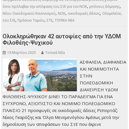
,
,
όσοι πρόλαβαν την απόφαση του ΣτΕ για τον ΝΟΚ
μπόνους δόμησης
,
,
,
Νέου Οικοδομικού Κανονισμού
ΝΟΚ
οικοδομικές άδειες
Ολομελείας
,
,
,
του ΣτΕ
Πράσινο Ταμείο
ΣΤΕ
ΤΟΠΙΚΑ ΝΕΑ
Ολοκληρώθηκαν 42 αυτοψίες από την ΥΔΟΜ
Φιλοθέης-Ψυχικού
19 Μαρτίου 2025
Τοπικά Νέα
ΑΣΦΑΛΕΙΑ, ΔΙΑΦΑΝΕΙΑ
ΚΑΙ ΝΟΜΙΜΟΤΗΤΑ
ΣΤΗΝ
ΠΟΛΕΟΔΟΜΙΚΗ
ΔΙΑΧΕΙΡΙΣΗ ΥΔΟΜ
ΦΙΛΟΘΕΗΣ-ΨΥΧΙΚΟΥ ΔΙΝΕΙ ΤΟ ΠΑΡΑΔΕΙΓΜΑ ΓΙΑ ΕΝΑ
ΣΥΓΧΡΟΝΟ, ΑΞΙΟΠΙΣΤΟ ΚΑΙ ΝΟΜΙΜΟ ΠΟΛΕΟΔΟΜΙΚΟ
ΠΛΑΙΣΙΟ 21 προσφυγές σε οικοδομικές άδειες Ρεπορτάζ:
Νίκος Γκαρόζης και Όλγα Μενεμενόγλου Αμέσως μετά την
δημοσίευση των αποφάσεων του ΣτΕ που έκρινε