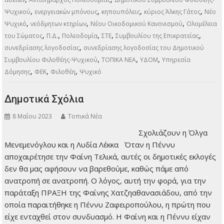
κυρίου Δημήτρη Γαλάνη. Το θέμα ανέκυψε ως απόρροια της
πρόσφατης απόφασης του αρμόδιου τμήματος (σ.σ: Ε’ Τμήμα
του ΣτΕ) του Συμβουλίου της Επικρατείας,…
ΠΕΡΙΣΣΌΤΕΡΑ
,
Πρώτη σελίδα
Τα νέα του Δήμου
αναστολή έκδοσης οικοδομικών
,
,
αδειών
Αντιδήμαρχος Πολεοδομίας
Δημοτικού Συμβουλίου Φιλοθέης-
,
,
,
,
Ψυχικού
ενεργειακών μπόνους
κηπουπόλεις
κύριος Άλκης Γάτος
Νέο
,
,
,
Ψυχικό
νεόδμητων κτηρίων
Νέου Οικοδομικού Κανονισμού
Ολομέλεια
,
,
,
,
,
του Σώματος
Π.Δ.
Πολεοδομία
ΣΤΕ
Συμβουλίου της Επικρατείας
,
συνεδρίασης λογοδοσίας
συνεδρίασης λογοδοσίας του Δημοτικού
,
,
,
Συμβουλίου Φιλοθέης-Ψυχικού
ΤΟΠΙΚΑ ΝΕΑ
ΥΔΟΜ
Υπηρεσία
,
,
,
Δόμησης
ΦΕΚ
Φιλοθέη
Ψυχικό
Δημοτικά Σχόλια
8 Μαΐου 2023
Τοπικά Νέα
Σχολιάζουν η Όλγα