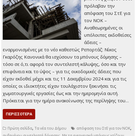
πρόλαβαν την
απόφαση του ΣτΕ για
τον ΝΟΚ –
Αναθεωρημένες οι
υπόλοιπες εκδοθείσες
άδειες –
εναρμονισμένες με το νέο καθεστώς Ρεπορτάζ: Νίκος
Γκαρόζης Κανονικά θα ισχύσουν τα μπόνους δόμησης –
τόσο σε ό,τι αφορά τον συντελεστή κάλυψης, όσο και την
επιφάνεια και το ύψος – για τις οικοδομικές άδειες που
είχαν εκδοθεί μέχρι και τις 11 Δεκεμβρίου 2024 και για τις
οποίες οι ιδιοκτήτες είχαν τουλάχιστον ξεκινήσει τις
χωματουργικές εργασίες έως και την ημερομηνία αυτή.
Πρόκειται για την ημέρα ανακοίνωσης της περίληψης του…
ΠΕΡΙΣΣΌΤΕΡΑ
,
,
Πρώτη σελίδα
Τα νέα του Δήμου
απόφαση του ΣτΕ για τον ΝΟΚ
,
αυξημένου συντελεστή δόμησης
Με τα ενεργειακά μπόνους χτίζουν