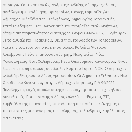
,
,
φυσιογνωμία των γειτονιών
Ανδρέας Κονδύλης Δήμαρχος Αλίμου
,
,
ανεξέλεγκτη υπερδόμηση
Βριλησσίων
Γιάννης Τομπούλογλου
,
,
Δήμαρχος Φιλαδέλφειας - Χαλκηδόνας
Δήμοι Αγίας Παρασκευής
,
επιπλέον δόμηση μέσω ενεργειακών και περιβαλλοντικών κινήτρων
,
ζήτημα συνταγματικότητας διάταξης του νόμου 4495/2017
Η «γέφυρα»
,
,
,
με τα αυθαίρετα
Ηρακλείου
θέμα της μεταφοράς των Πολεοδομιών
,
,
,
κατά της τσιμεντοποίησης
κηπουπόλεις
Κολλέγιο Ψυχικού
,
,
,
Λυκόβρυσης-Πεύκης
μπόνους δόμησης
Νέας Ιωνίας
Νέας
,
,
Φιλαδέλφειας–Νέας Χαλκηδόνας
Νέου Οικοδομικού Κανονισμού
Νίκος
,
,
Χιωτάκης περιφερειακός σύμβουλος Βορείου Τομέα
ΝΟΚ
Ο Δήμαρχος
,
,
Φιλοθέης Ψυχικού
ο Δήμος Αμαρουσίου
Οι Δήμοι στο ΣτΕ για τον Νέο
,
,
,
,
Οικοδομικό Κανονισμό
οτα
π. Δήμαρχος Κηφισιάς
Π.Δ 94/2025
,
,
Πεντέλης
περιοχές αποκλειστικής κατοικίας
προάστια με χαμηλούς
,
,
,
συντελεστές
Πρωτοστάτης ο Δήμος Φιλοθέης – Ψυχικού
ΣΤΕ
,
Συμβούλιο της Επικρατείας
υπεράσπιση της ποιότητας ζωής μας και
,
,
της οικιστικής φυσιογνωμίας της πόλης μας
Χαλανδρίου
Χαράλαμπος
Μπονάτσος