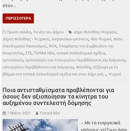
στον…
ΠΕΡΙΣΣΌΤΕΡΑ
,
,
Πρώτη σελίδα
Τα νέα του Δήμου
Δήμο Φιλοθέης-Ψυχικού
,
,
,
Δήμος Φιλοθέης – Ψυχικού
ενεργειακών μπόνους
Νέο Ψυχικό
Νέου
,
,
Οικοδομικού Κανονισμού
ΝΟΚ
Ολομέλειας του Συμβουλίου της
,
,
,
,
Επικρατείας
ΣΤΕ
ΤΟΠΙΚΑ ΝΕΑ
τοπικά πολεοδομικά σχέδια
,
,
τροπολογία
τροπολογία του Υπουργείου Περιβάλλοντος και Ενέργειας
,
,
υπουργείου Περιβάλλοντος και Ενέργειας
Φιλοθέη
Χτίζουμε με το
,
βλέμμα στα τοπικά πολεοδομικά σχέδια και στον Δήμο μας…
Ψυχικό
Ποια αντισταθμίσματα προβλέπονται για
όσους δεν αξιοποίησαν τα κίνητρα του
αυξημένου συντελεστή δόμησης
7 Μαΐου 2025
Τοπικά Νέα
– Με τα ενεργειακά
μπόνους χτίζουν όσοι