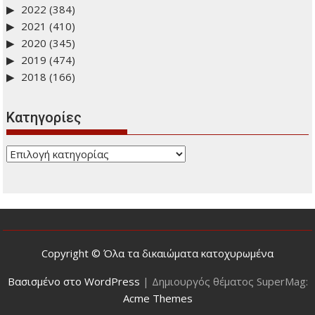
Ιστορικό: Δείτε προηγούμενα άρθρα
2026
(278)
Ιούλιος
(32)
Ιούνιος
(48)
Μάιος
(45)
Απρίλιος
(34)
Μάρτιος
(56)
Φεβρουάριος
(40)
Ιανουάριος
(23)
2025
(443)
2024
(434)
2023
(470)
2022
(384)
2021
(410)