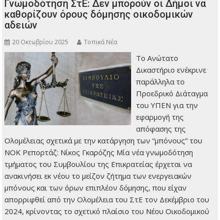
Γνωμοδότηση ΣτΕ: Δεν μπορούν οι Δήμοι να
καθορίζουν όρους δόμησης οικοδομικών
αδειών
20 Οκτωβρίου 2025
Τοπικά Νέα
Το Ανώτατο
Δικαστήριο ενέκρινε
παράλληλα το
Προεδρικό Διάταγμα
του ΥΠΕΝ για την
εφαρμογή της
απόφασης της
Ολομέλειας σχετικά με την κατάργηση των “μπόνους” του
ΝΟΚ Ρεπορτάζ: Νίκος Γκαρόζης Μία νέα γνωμοδότηση
τμήματος του Συμβουλίου της Επικρατείας έρχεται να
ανακινήσει εκ νέου το μείζον ζήτημα των ενεργειακών
μπόνους και των όρων επιπλέον δόμησης, που είχαν
απορριφθεί από την Ολομέλεια του ΣτΕ τον Δεκέμβριο του
2024, κρίνοντας το σχετικό πλαίσιο του Νέου Οικοδομικού