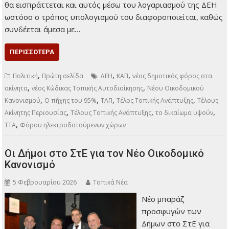
θα εισπράττεται και αυτός μέσω του λογαριασμού της ΔΕΗ
ωστόσο ο τρόπος υπολογισμού του διαφοροποιείται, καθώς
συνδέεται άμεσα με…
ΠΕΡΙΣΣΌΤΕΡΑ
,
,
,
Πολιτική
Πρώτη σελίδα
ΔΕΗ
ΚΑΠ
νέος δημοτικός φόρος στα
,
,
ακίνητα
νέος Κώδικας Τοπικής Αυτοδιοίκησης
Νέου Οικοδομικού
,
,
,
,
Κανονισμού
Ο πήχης του 95%
ΤΑΠ
Τέλος Τοπικής Ανάπτυξης
Τέλους
,
,
,
Ακίνητης Περιουσίας
Τέλους Τοπικής Ανάπτυξης
το δικαίωμα υψούν
,
ΤΤΑ
Φόρου ηλεκτροδοτούμενων χώρων
Οι Δήμοι στο ΣτΕ για τον Νέο Οικοδομικό
Κανονισμό
5 Φεβρουαρίου 2026
Τοπικά Νέα
Νέο μπαράζ
προσφυγών των
Δήμων στο ΣτΕ για