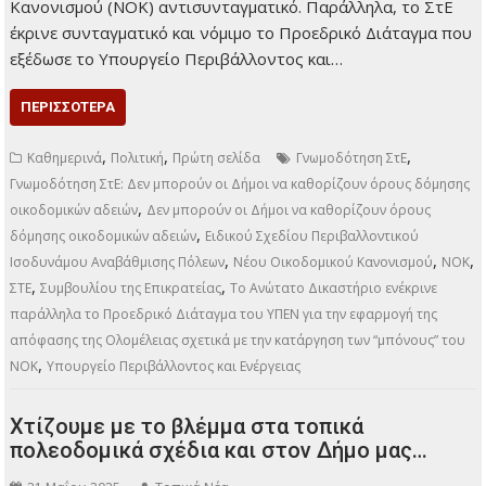
Κανονισμού (ΝΟΚ) αντισυνταγματικό. Παράλληλα, το ΣτΕ
έκρινε συνταγματικό και νόμιμο το Προεδρικό Διάταγμα που
εξέδωσε το Υπουργείο Περιβάλλοντος και…
ΠΕΡΙΣΣΌΤΕΡΑ
,
,
,
Καθημερινά
Πολιτική
Πρώτη σελίδα
Γνωμοδότηση ΣτΕ
Γνωμοδότηση ΣτΕ: Δεν μπορούν οι Δήμοι να καθορίζουν όρους δόμησης
,
οικοδομικών αδειών
Δεν μπορούν οι Δήμοι να καθορίζουν όρους
,
δόμησης οικοδομικών αδειών
Ειδικού Σχεδίου Περιβαλλοντικού
,
,
,
Ισοδυνάμου Αναβάθμισης Πόλεων
Νέου Οικοδομικού Κανονισμού
ΝΟΚ
,
,
ΣΤΕ
Συμβουλίου της Επικρατείας
Το Ανώτατο Δικαστήριο ενέκρινε
παράλληλα το Προεδρικό Διάταγμα του ΥΠΕΝ για την εφαρμογή της
απόφασης της Ολομέλειας σχετικά με την κατάργηση των “μπόνους” του
,
ΝΟΚ
Υπουργείο Περιβάλλοντος και Ενέργειας
Χτίζουμε με το βλέμμα στα τοπικά
πολεοδομικά σχέδια και στον Δήμο μας…