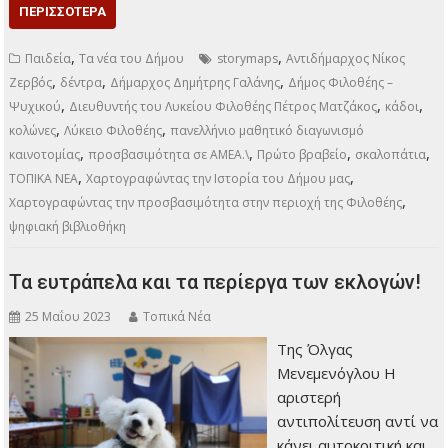
ΠΕΡΙΣΣΌΤΕΡΑ
,
,
Παιδεία
Τα νέα του Δήμου
storymaps
Αντιδήμαρχος Νίκος
,
,
,
Ζερβός
δέντρα
Δήμαρχος Δημήτρης Γαλάνης
Δήμος Φιλοθέης –
,
,
,
Ψυχικού
Διευθυντής του Λυκείου Φιλοθέης Πέτρος Ματζάκος
κάδοι
,
,
κολώνες
Λύκειο Φιλοθέης
πανελλήνιο μαθητικό διαγωνισμό
,
,
,
,
καινοτομίας
προσβασιμότητα σε ΑΜΕΑ.\
Πρώτο βραβείο
σκαλοπάτια
,
,
ΤΟΠΙΚΑ ΝΕΑ
Χαρτογραφώντας την Ιστορία του Δήμου μας
,
Χαρτογραφώντας την προσβασιμότητα στην περιοχή της Φιλοθέης
ψηφιακή βιβλιοθήκη
Τα ευτράπελα και τα περίεργα των εκλογών!
25 Μαΐου 2023
Τοπικά Νέα
Της Όλγας
Μενεμενόγλου Η
αριστερή
αντιπολίτευση αντί να
κάνει αυτοκριτική και