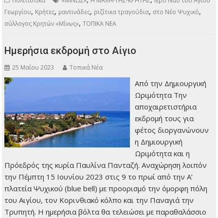
Πολιτιστικά
«ΜΙΝΩΣ»
Η ΜΑΧΗ-ΤΗΣ-ΚΡΗΤΗΣ
Ιερό Ναό του Αγίου
,
,
,
,
,
Γεωργίου
Κρήτες
μαντινάδες
ριζίτικα τραγούδια
στο Νέο Ψυχικό
,
σύλλογος Κρητών «Μίνως»
ΤΟΠΙΚΑ ΝΕΑ
Ημερήσια εκδρομή στο Αίγιο
25 Μαΐου 2023
Τοπικά Νέα
Από την Δημιουργική
Ωριμότητα Την
αποχαιρετιστήρια
εκδρομή τους για
φέτος διοργανώνουν
η Δημιουργική
Ωριμότητα και η
Πρόεδρός της κυρία Παυλίνα Πανταζή. Αναχώρηση λοιπόν
την Πέμπτη 15 Ιουνίου 2023 στις 9 το πρωί από την Α’
πλατεία Ψυχικού (blue bell) με προορισμό την όμορφη πόλη
του Αιγίου, τον Κορινθιακό κόλπο και την Παναγιά την
Τρυπητή. Η ημερήσια βόλτα θα τελειώσει με παραθαλάσσιο