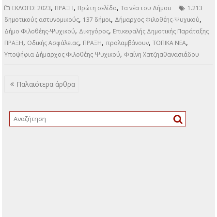
ότι αφορά την
ασφάλεια και την καλή
λειτουργία του δήμου.
Η νέα αποκάλυψη για
την ολιγωρία – αδιαφορία που έδειξε απέναντι στο δήμο,
ήρθε από το Υπουργείο Εσωτερικών όταν έδωσε στην
δημοσιότητα την λίστα των 137 δήμων της χώρας που θα
προσλάβουν δημοτικούς αστυνομικούς. Ο δήμαρχος κ.
Γαλάνης είχε κάνει «σημαία» προεκλογικά το 2019 την
ασφάλεια του δήμου. Ωστόσο τίποτε από όσα τότε είχε
υποσχεθεί δεν πραγματοποίησε.…
ΠΕΡΙΣΣΌΤΕΡΑ
,
,
,
ΕΚΛΟΓΕΣ 2023
ΠΡΑΞΗ
Πρώτη σελίδα
Τα νέα του Δήμου
1.213
,
,
,
δημοτικούς αστυνομικούς
137 δήμοι
Δήμαρχος Φιλοθέης-Ψυχικού
,
,
Δήμο Φιλοθέης-Ψυχικού
Δικηγόρος
Επικεφαλής Δημοτικής Παράταξης
,
,
,
,
,
ΠΡΑΞΗ
Οδικής Ασφάλειας
ΠΡΑΞΗ
προλαμβάνουν
ΤΟΠΙΚΑ ΝΕΑ
,