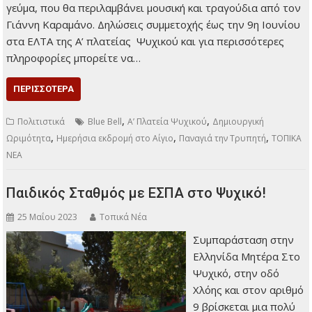
γεύμα, που θα περιλαμβάνει μουσική και τραγούδια από τον
Γιάννη Καραμάνο. Δηλώσεις συμμετοχής έως την 9η Ιουνίου
στα ΕΛΤΑ της Α’ πλατείας Ψυχικού και για περισσότερες
πληροφορίες μπορείτε να…
ΠΕΡΙΣΣΌΤΕΡΑ
,
,
Πολιτιστικά
Blue Bell
Α’ Πλατεία Ψυχικού
Δημιουργική
,
,
,
Ωριμότητα
Ημερήσια εκδρομή στο Αίγιο
Παναγιά την Τρυπητή
ΤΟΠΙΚΑ
ΝΕΑ
Παιδικός Σταθμός με ΕΣΠΑ στο Ψυχικό!
25 Μαΐου 2023
Τοπικά Νέα
Συμπαράσταση στην
Ελληνίδα Μητέρα Στο
Ψυχικό, στην οδό
Χλόης και στον αριθμό
9 βρίσκεται μια πολύ