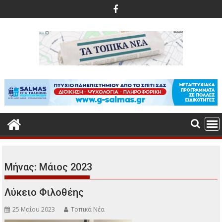
Περάστε
στο
περιεχόμενο
Μήνας:
Μάιος 2023
Λύκειο Φιλοθέης
25 Μαΐου 2023
Τοπικά Νέα