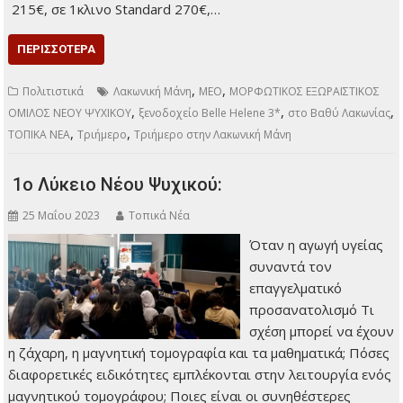
215€, σε 1κλινο Standard 270€,…
ΠΕΡΙΣΣΌΤΕΡΑ
,
,
Πολιτιστικά
Λακωνική Μάνη
ΜΕΟ
ΜΟΡΦΩΤΙΚΟΣ ΕΞΩΡΑΙΣΤΙΚΟΣ
,
,
,
ΟΜΙΛΟΣ ΝΕΟΥ ΨΥΧΙΚΟΥ
ξενοδοχείο Belle Helene 3*
στο Βαθύ Λακωνίας
,
,
ΤΟΠΙΚΑ ΝΕΑ
Τριήμερο
Τριήμερο στην Λακωνική Μάνη
1ο Λύκειο Νέου Ψυχικού:
25 Μαΐου 2023
Τοπικά Νέα
Όταν η αγωγή υγείας
συναντά τον
επαγγελματικό
προσανατολισμό Τι
σχέση μπορεί να έχουν
η ζάχαρη, η μαγνητική τομογραφία και τα μαθηματικά; Πόσες
διαφορετικές ειδικότητες εμπλέκονται στην λειτουργία ενός
μαγνητικού τομογράφου; Ποιες είναι οι συνηθέστερες