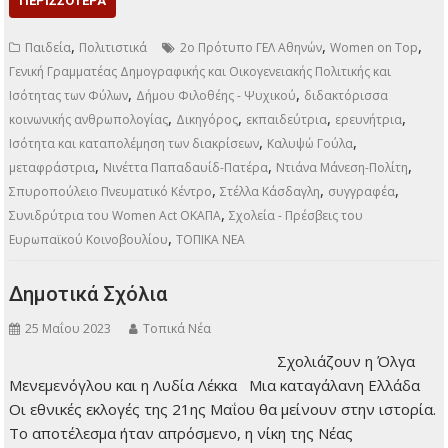
Οικογενειακής Πολιτικής και Ισότητας των Φύλων,
Υπουργείο Εργασίας και Κοινωνικών Υποθέσεων, ανέδειξε…
ΠΕΡΙΣΣΌΤΕΡΑ
,
,
,
Παιδεία
Πολιτιστικά
2ο Πρότυπο ΓΕΛ Αθηνών
Women on Top
Γενική Γραμματέας Δημογραφικής και Οικογενειακής Πολιτικής και
,
,
Ισότητας των Φύλων
Δήμου Φιλοθέης - Ψυχικού
διδακτόρισσα
,
,
,
,
κοινωνικής ανθρωπολογίας
Δικηγόρος
εκπαιδεύτρια
ερευνήτρια
,
,
Ισότητα και καταπολέμηση των διακρίσεων
Καλυψώ Γούλα
,
,
,
μεταφράστρια
Νινέττα Παπαδαυίδ-Πατέρα
Ντιάνα Μάνεση-Πολίτη
,
,
,
Σπυροπούλειο Πνευματικό Κέντρο
Στέλλα Κάσδαγλη
συγγραφέα
,
Συνιδρύτρια του Women Act ΟΚΑΠΑ
Σχολεία - Πρέσβεις του
,
Ευρωπαϊκού Κοινοβουλίου
ΤΟΠΙΚΑ ΝΕΑ
Δημοτικά Σχόλια
25 Μαΐου 2023
Τοπικά Νέα
Σχολιάζουν η Όλγα