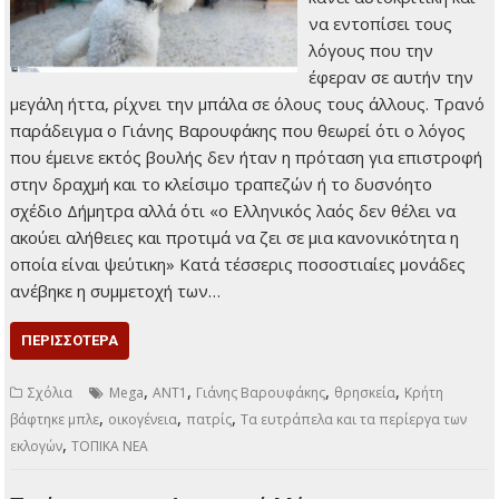
να εντοπίσει τους
λόγους που την
έφεραν σε αυτήν την
μεγάλη ήττα, ρίχνει την μπάλα σε όλους τους άλλους. Τρανό
παράδειγμα ο Γιάνης Βαρουφάκης που θεωρεί ότι ο λόγος
που έμεινε εκτός βουλής δεν ήταν η πρόταση για επιστροφή
στην δραχμή και το κλείσιμο τραπεζών ή το δυσνόητο
σχέδιο Δήμητρα αλλά ότι «ο Ελληνικός λαός δεν θέλει να
ακούει αλήθειες και προτιμά να ζει σε μια κανονικότητα η
οποία είναι ψεύτικη» Κατά τέσσερις ποσοστιαίες μονάδες
ανέβηκε η συμμετοχή των…
ΠΕΡΙΣΣΌΤΕΡΑ
,
,
,
,
Σχόλια
Mega
ΑΝΤ1
Γιάνης Βαρουφάκης
θρησκεία
Κρήτη
,
,
,
βάφτηκε μπλε
οικογένεια
πατρίς
Τα ευτράπελα και τα περίεργα των
,
εκλογών
ΤΟΠΙΚΑ ΝΕΑ