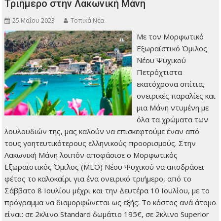
Τριήμερο στην Λακωνική Μάνη
25 Μαΐου 2023
Τοπικά Νέα
Με τον Μορφωτικό
Εξωραϊστικό Όμιλος
Νέου Ψυχικού
Πετρόχτιστα
εκατόχρονα σπίτια,
ονειρικές παραλίες και
μια Μάνη ντυμένη με
όλα τα χρώματα των
λουλουδιών της, μας καλούν να επισκεφτούμε έναν από
τους γοητευτικότερους ελληνικούς προορισμούς. Στην
Λακωνική Μάνη λοιπόν αποφάσισε ο Μορφωτικός
Εξωραϊστικός Όμιλος (ΜΕΟ) Νέου Ψυχικού να αποδράσει
φέτος το καλοκαίρι για ένα ονειρικό τριήμερο, από το
Σάββατο 8 Ιουλίου μέχρι και την Δευτέρα 10 Ιουλίου, με το
πρόγραμμα να διαμορφώνεται ως εξής: Το κόστος ανά άτομο
είναι: σε 2κλινο Standard δωμάτιο 195€, σε 2κλινο Superior