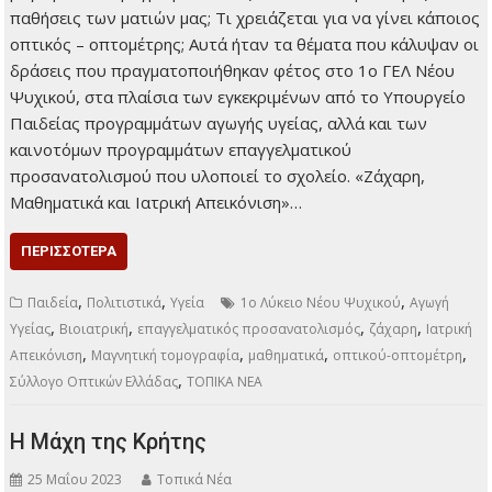
παθήσεις των ματιών μας; Τι χρειάζεται για να γίνει κάποιος
οπτικός – οπτομέτρης; Αυτά ήταν τα θέματα που κάλυψαν οι
δράσεις που πραγματοποιήθηκαν φέτος στο 1ο ΓΕΛ Νέου
Ψυχικού, στα πλαίσια των εγκεκριμένων από το Υπουργείο
Παιδείας προγραμμάτων αγωγής υγείας, αλλά και των
καινοτόμων προγραμμάτων επαγγελματικού
προσανατολισμού που υλοποιεί το σχολείο. «Ζάχαρη,
Μαθηματικά και Ιατρική Απεικόνιση»…
ΠΕΡΙΣΣΌΤΕΡΑ
,
,
,
Παιδεία
Πολιτιστικά
Υγεία
1ο Λύκειο Νέου Ψυχικού
Αγωγή
,
,
,
,
Υγείας
Βιοιατρική
επαγγελματικός προσανατολισμός
ζάχαρη
Ιατρική
,
,
,
,
Απεικόνιση
Μαγνητική τομογραφία
μαθηματικά
οπτικού-οπτομέτρη
,
Σύλλογο Οπτικών Ελλάδας
ΤΟΠΙΚΑ ΝΕΑ
Η Μάχη της Κρήτης
25 Μαΐου 2023
Τοπικά Νέα