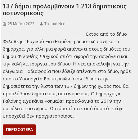
,
,
,
,
Εκλογές
Δημοτικά Σχόλια
Διά ζώσης
Ελλιπής σύνθεση
Επιστροφή στην
,
,
,
,
κανονικότητα
Ζητείται αντιπολίτευση
Η Πρόεδρος σε σοκ!
ΚΚΕ
Κλαίρη
,
,
,
Σινανιώτη
Κοινοτικά Συμβούλια
Μαλλιά κουβάρια
μείζονος
,
,
,
,
Αντιπολίτευσης
Μια καταγάλανη Ελλάδα
Ν.Δ.
Νίκος Ανδρουλάκης
,
,
,
,
,
Παντελής Ξυριδάκης
ΠΑΣΟΚ
ΣΥΡΙΖΑ
Σχόλια
ΤΟΠΙΚΑ ΝΕΑ
Χήρες και
ορφανά
137 δήμοι προλαμβάνουν 1.213 δημοτικούς
αστυνομικούς
25 Μαΐου 2023
Τοπικά Νέα
Εκτός από το δήμο
Φιλοθέης-Ψυχικού
Εκτεθειμένη η
δημοτική αρχή και ο
δήμαρχος, για άλλη μια
φορά απέναντι στους
δημότες του δήμου
Φιλοθέης-Ψυχικού σε