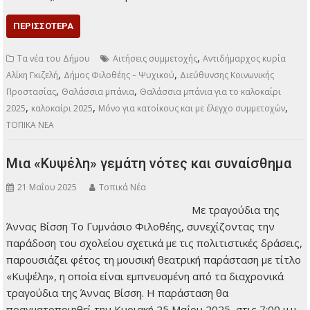
κατοίκους του Δήμου, στο διάστημα 23 Ιουνίου έως 5
Σεπτεμβρίου 2025. Το πρόγραμμα θα υλοποιείται
καθημερινά (πλην Σαββατοκύριακου και αργιών) με
τουριστικά λεωφορεία προς τις παραλίες Αγίου Σπυρίδωνα
στο Πόρτο Ράφτη και Αυλάκι (Πλαζ Δήμου Μαρκόπουλου).
Για πρώτη φορά, η συμμετοχή επιτρέπεται αυστηρά μόνο σε
κατοίκους του Δήμου, οι οποίοι θα υποβάλουν σχετική
αίτηση και θα προσκομίσουν δικαιολογητικά απόδειξης
κατοικίας, ώστε να διασφαλιστεί…
ΠΕΡΙΣΣΌΤΕΡΑ
,
Τα νέα του Δήμου
Αιτήσεις συμμετοχής
Αντιδήμαρχος κυρία
,
,
Αλίκη Γκιζελή
Δήμος Φιλοθέης – Ψυχικού
Διεύθυνσης Κοινωνικής
,
,
Προστασίας
Θαλάσσια μπάνια
Θαλάσσια μπάνια για το καλοκαίρι
,
,
,
2025
καλοκαίρι 2025
Μόνο για κατοίκους και με έλεγχο συμμετοχών
ΤΟΠΙΚΑ ΝΕΑ