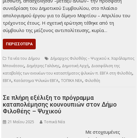
μισθωτή, απασχόλησαν –μεταξύ άλλων– την πρόσφατη
συνεδρίαση του Δημοτικού Συμβουλίου, στο πλαίσιο
απολογισμού έργου για το δίμηνο Μαρτίου – Απριλίου του
τρέχοντος έτους. Η σχετική ερώτηση τέθηκε από τη
σύμβουλο της μείζονος αντιπολίτευσης, κυρία…
ΠΕΡΙΣΣΌΤΕΡΑ
Τα νέα του Δήμου
Δήμαρχος Φιλοθέης – Ψυχικού κ. Χαράλαμπος
,
,
,
Μπονάτσος
Δημήτρης Γαλάνης
Δημοτική Αρχή
Διασφάλιση της
,
καταβολής των ενοικίων του καταστήματος ψιλικών π. ΕΒΓΑ στη Φιλοθέη
,
,
,
ΕΒΓΑ
Κατάστημα Ψιλικών ΕΒΓΑ
ΤΟΠΙΚΑ ΝΕΑ
Φιλοθέη
Σε πλήρη εξέλιξη το πρόγραμμα
καταπολέμησης κουνουπιών στον Δήμο
Φιλοθέης – Ψυχικού
21 Μαΐου 2025
Τοπικά Νέα
Με στοχευμένες