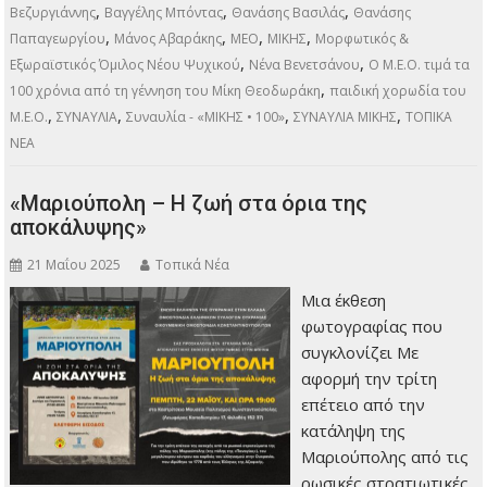
,
,
,
Βεζυργιάννης
Βαγγέλης Μπόντας
Θανάσης Βασιλάς
Θανάσης
,
,
,
,
Παπαγεωργίου
Μάνος Αβαράκης
ΜΕΟ
ΜΙΚΗΣ
Μορφωτικός &
,
,
Εξωραϊστικός Όμιλος Νέου Ψυχικού
Νένα Βενετσάνου
Ο Μ.Ε.Ο. τιμά τα
,
100 χρόνια από τη γέννηση του Μίκη Θεοδωράκη
παιδική χορωδία του
,
,
,
,
Μ.Ε.Ο.
ΣΥΝΑΥΛΙΑ
Συναυλία - «ΜΙΚΗΣ • 100»
ΣΥΝΑΥΛΙΑ ΜΙΚΗΣ
ΤΟΠΙΚΑ
ΝΕΑ
«Μαριούπολη – Η ζωή στα όρια της
αποκάλυψης»
21 Μαΐου 2025
Τοπικά Νέα
Μια έκθεση
φωτογραφίας που
συγκλονίζει Με
αφορμή την τρίτη
επέτειο από την
κατάληψη της
Μαριούπολης από τις
ρωσικές στρατιωτικές