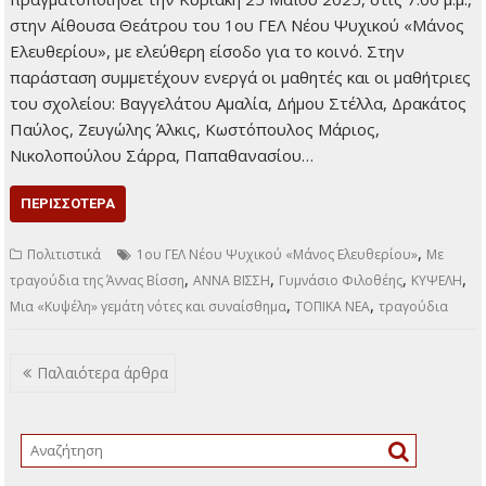
Μια «Κυψέλη» γεμάτη νότες και συναίσθημα
21 Μαΐου 2025
Τοπικά Νέα
Mε τραγούδια της
Άννας Βίσση Το Γυμνάσιο Φιλοθέης, συνεχίζοντας την
παράδοση του σχολείου σχετικά με τις πολιτιστικές δράσεις,
παρουσιάζει φέτος τη μουσική θεατρική παράσταση με τίτλο
«Κυψέλη», η οποία είναι εμπνευσμένη από τα διαχρονικά
τραγούδια της Άννας Βίσση. Η παράσταση θα
πραγματοποιηθεί την Κυριακή 25 Μαΐου 2025, στις 7:00 μ.μ.,
στην Αίθουσα Θεάτρου του 1ου ΓΕΛ Νέου Ψυχικού «Μάνος
Ελευθερίου», με ελεύθερη είσοδο για το κοινό. Στην
παράσταση συμμετέχουν ενεργά οι μαθητές και οι μαθήτριες
του σχολείου: Βαγγελάτου Αμαλία, Δήμου Στέλλα, Δρακάτος
Παύλος, Ζευγώλης Άλκις, Κωστόπουλος Μάριος,
Νικολοπούλου Σάρρα, Παπαθανασίου…
ΠΕΡΙΣΣΌΤΕΡΑ