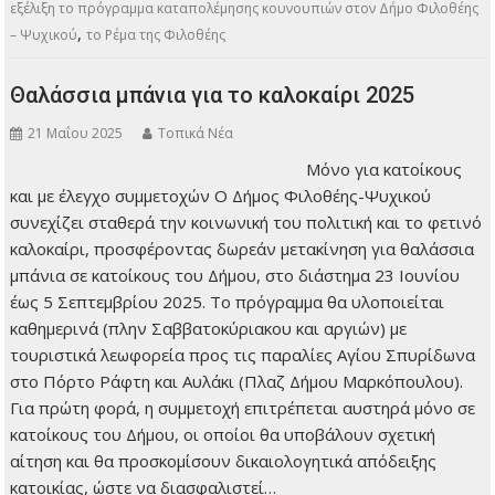
,
,
Τα νέα του Δήμου
“Kounoops!”
ακμαιοκτονίες
Δάγκειος
,
,
,
πυρετός
Δήμο Φιλοθέης-Ψυχικού
Θεσσαλικός Κάμπος
λίμνης
,
,
,
,
Τριχωνίδας
ο Ζίκα
ο Ιός του Δυτικού Νείλου
Περιφέρεια Αττικής
,
,
πρόγραμμα καταπολέμησης κουνουπιών
ρέμα Ποδονίφτη
Σε πλήρη
εξέλιξη το πρόγραμμα καταπολέμησης κουνουπιών στον Δήμο Φιλοθέης
,
– Ψυχικού
το Ρέμα της Φιλοθέης
Θαλάσσια μπάνια για το καλοκαίρι 2025
21 Μαΐου 2025
Τοπικά Νέα
Μόνο για κατοίκους
και με έλεγχο
συμμετοχών Ο Δήμος
Φιλοθέης-Ψυχικού
συνεχίζει σταθερά την
κοινωνική του
πολιτική και το φετινό
καλοκαίρι,
προσφέροντας δωρεάν μετακίνηση για θαλάσσια μπάνια σε