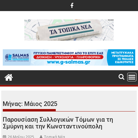
Περάστε
στο
περιεχόμενο
Μήνας:
Μάιος 2025
Παρουσίαση Συλλογικών Τόμων για τη
Σμύρνη και την Κωνσταντινούπολη
26 Μαΐου 2025
Τοπικά Νέα