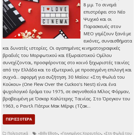
8 μ.μ. Το σινεμά
επιστρέφει στο Νέο
Ψυχικό και οι
Παρασκευές στον
ΜΕΟ γεμίζουν ξανά με
εικόνες, συναισθήματα
και δυνατές ιστορίες. Οι αγαπημένες κινηματογραφικές
βραδιές του Μορφωτικού και Εξωραϊστικού Ομίλου
συνεχίζονται, προσφέροντας στο κοινό ξεχωριστές ταινίες
από την Ελλάδα και το εξωτερικό, με προσεγμένη επιλογή και
συχνά… αφορμή για συζήτηση. 30 Μαΐου: «Στη Φωλιά του
Κούκου» (One Flew Over the Cuckoo’s Nest‎‎) είναι ένα
ψυχολογικό δράμα του 1975, σε σκηνοθεσία Μίλος Φόρμαν,
βραβευμένη με Όσκαρ Καλύτερης Ταινίας. Στο Όρεγκον του
1963, ο Ραντλ Πάτρικ Μακ Μέρφι (Τζακ…
ΠΕΡΙΣΣΌΤΕΡΑ
,
,
Πολιτιστικά
«Billy Elliot»
«Γεννημένος Χορευτής»
«Στη Φωλιά του