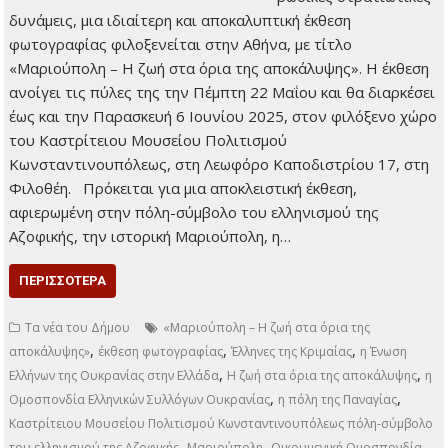
δυνάμεις, μια ιδιαίτερη και αποκαλυπτική έκθεση
φωτογραφίας φιλοξενείται στην Αθήνα, με τίτλο
«Μαριούπολη – Η ζωή στα όρια της αποκάλυψης». Η έκθεση
ανοίγει τις πύλες της την Πέμπτη 22 Μαΐου και θα διαρκέσει
έως και την Παρασκευή 6 Ιουνίου 2025, στον φιλόξενο χώρο
του Καστρίτειου Μουσείου Πολιτισμού
Κωνσταντινουπόλεως, στη Λεωφόρο Καποδιστρίου 17, στη
Φιλοθέη. Πρόκειται για μια αποκλειστική έκθεση,
αφιερωμένη στην πόλη-σύμβολο του ελληνισμού της
Αζοφικής, την ιστορική Μαριούπολη, η…
ΠΕΡΙΣΣΌΤΕΡΑ
Τα νέα του Δήμου
«Μαριούπολη – Η ζωή στα όρια της
,
,
,
αποκάλυψης»
έκθεση φωτογραφίας
Έλληνες της Κριμαίας
η Ένωση
,
,
Ελλήνων της Ουκρανίας στην Ελλάδα
Η ζωή στα όρια της αποκάλυψης
η
,
,
Ομοσπονδία Ελληνικών Συλλόγων Ουκρανίας
η πόλη της Παναγίας
Καστρίτειου Μουσείου Πολιτισμού Κωνσταντινουπόλεως πόλη-σύμβολο
,
,
του ελληνισμού της Αζοφικής
Μαριούπολη
Οικουμενική Ομοσπονδία