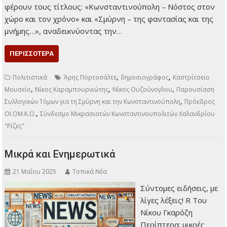
φέρουν τους τίτλους: «Κωνσταντινούπολη – Νόστος στον
χώρο και τον χρόνο» και «Σμύρνη – της φαντασίας και της
μνήμης…», αναδεικνύοντας την…
ΠΕΡΙΣΣΌΤΕΡΑ
,
,
Πολιτιστικά
Άρης Πορτοσάλτε
δημοσιογράφος
Καστρίτσειο
,
,
,
Μουσείο
Νίκος Καραμπουρνιώτης
Νίκος Ουζούνογλου
Παρουσίαση
,
Συλλογικών Τόμων για τη Σμύρνη και την Κωνσταντινούπολη
Πρόεδρος
,
ΟΙ.ΟΜ.Κ.Ω.
Σύνδεσμο Μικρασιατών Κωνσταντινουπολιτών Χαλανδρίου
"Ρίζες"
Μικρά και Ενημερωτικά
21 Μαΐου 2025
Τοπικά Νέα
Σύντομες ειδήσεις, με
λίγες λέξεις! R Του
Νίκου Γκαρόζη
Περίπτερα: μικρές