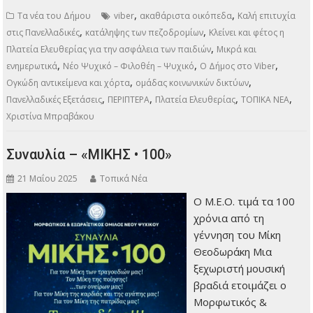
,
,
Τα νέα του Δήμου
viber
ακαθάριστα οικόπεδα
Καλή επιτυχία
,
,
στις Πανελλαδικές
κατάληψης των πεζοδρομίων
Κλείνει και φέτος η
,
Πλατεία Ελευθερίας για την ασφάλεια των παιδιών
Μικρά και
,
,
,
ενημερωτικά
Νέο Ψυχικό – Φιλοθέη – Ψυχικό
Ο Δήμος στο Viber
,
,
Ογκώδη αντικείμενα και χόρτα
ομάδας κοινωνικών δικτύων
,
,
,
,
Πανελλαδικές Εξετάσεις
ΠΕΡΙΠΤΕΡΑ
Πλατεία Ελευθερίας
ΤΟΠΙΚΑ ΝΕΑ
Χριστίνα Μπραβάκου
Συναυλία – «ΜΙΚΗΣ • 100»
21 Μαΐου 2025
Τοπικά Νέα
Ο Μ.Ε.Ο. τιμά τα 100
χρόνια από τη
γέννηση του Μίκη
Θεοδωράκη Μια
ξεχωριστή μουσική
βραδιά ετοιμάζει ο
Μορφωτικός &