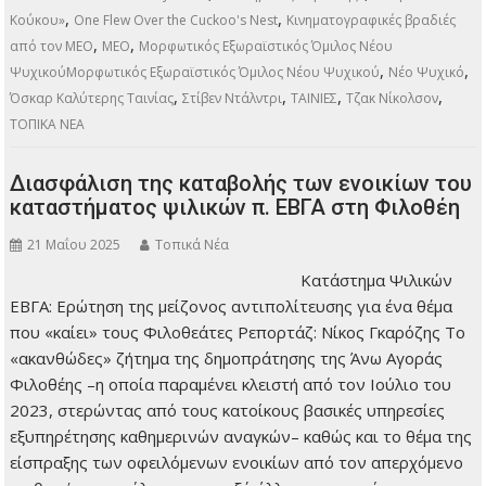
,
,
Κούκου»
One Flew Over the Cuckoo's Nest‎‎
Κινηματογραφικές βραδιές
,
,
από τον ΜΕΟ
ΜΕΟ
Μορφωτικός Εξωραϊστικός Όμιλος Νέου
,
,
ΨυχικούΜορφωτικός Εξωραϊστικός Όμιλος Νέου Ψυχικού
Νέο Ψυχικό
,
,
,
,
Όσκαρ Καλύτερης Ταινίας
Στίβεν Ντάλντρι
ΤΑΙΝΙΕΣ
Τζακ Νίκολσον
ΤΟΠΙΚΑ ΝΕΑ
Διασφάλιση της καταβολής των ενοικίων του
καταστήματος ψιλικών π. ΕΒΓΑ στη Φιλοθέη
21 Μαΐου 2025
Τοπικά Νέα
Κατάστημα Ψιλικών
ΕΒΓΑ: Ερώτηση της μείζονος αντιπολίτευσης για ένα θέμα
που «καίει» τους Φιλοθεάτες Ρεπορτάζ: Νίκος Γκαρόζης Το
«ακανθώδες» ζήτημα της δημοπράτησης της Άνω Αγοράς
Φιλοθέης –η οποία παραμένει κλειστή από τον Ιούλιο του
2023, στερώντας από τους κατοίκους βασικές υπηρεσίες
εξυπηρέτησης καθημερινών αναγκών– καθώς και το θέμα της
είσπραξης των οφειλόμενων ενοικίων από τον απερχόμενο