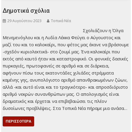
,
,
,
PhD
Δήμο Φιλοθέης-Ψυχικού
Δημοτική Αρχή
Δήμου Φιλοθέης -
,
,
Ψυχικού
Ευάγγελος Ζηρίντσης
Η τεχνολογία στην υπηρεσία του
,
,
,
δημότη
συνδυασμό «συμμετέχω»
τεχνολογικός εκσυγχρονισμός
Το
,
,
,
όραμά μου
ΤΟΠΙΚΑ ΝΕΑ
Υποψήφιος Δημοτικός Σύμβουλος
χρήση ενός
IVR
Δημοτικά σχόλια
29 Αυγούστου 2023
Τοπικά Νέα
Σχολιάζουν η Όλγα
Μενεμενόγλου και η
Λυδία Λέκκα Φεύγει ο
Αύγουστος και μαζί
του και το καλοκαίρι,
που φέτος μας έκανε
να βράσουμε -σχεδόν
κυριολεκτικά- στο
ζουμί μας. Ένα καλοκαίρι που εκτός από καυτό ήταν και
καταστροφικό. Οι φονικές δασικές πυρκαγιές, πρωτοφανείς