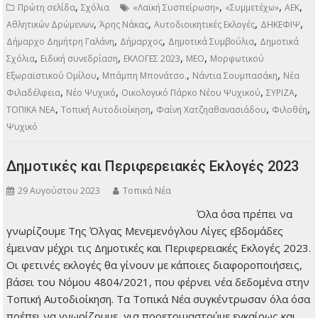
σε αριθμό και σε διάρκεια, αφήνουν πίσω τους εκατοντάδες
χιλιάδες στρέμματα καμένης γης, ανυπολόγιστο αριθμό
απανθρακωμένων ζώων, αλλά -και αυτό είναι και το
τραγικότερο- και απροσδιόριστο αριθμό νεκρών
συνανθρώπων μας. Ο απολογισμός είναι δραματικός και
έρχεται να επιβεβαιώσει τις πλέον δυσοίωνες προβλέψεις.
Στα Τοπικά Νέα πήραμε μια ανάσα…
ΠΕΡΙΣΣΌΤΕΡΑ
,
,
,
,
Πρώτη σελίδα
Σχόλια
«Λαϊκή Συσπείρωση»
«Συμμετέχω»
ΑΕΚ
,
,
,
,
Αθλητικών Δρώμενων
Άρης Νάκας
Αυτοδιοικητικές Εκλογές
ΔΗΚΕΦΙΨ
,
,
,
Δήμαρχο Δημήτρη Γαλάνη
Δήμαρχος
Δημοτικά Συμβούλια
Δημοτικά
,
,
,
,
Σχόλια
Ειδική συνεδρίαση
ΕΚΛΟΓΕΣ 2023
ΜΕΟ
Μορφωτικού
,
,
,
Εξωραϊστικού Ομίλου
Μπάμπη Μπονάτσο.
Νάντια Σουμπασάκη
Νέα
,
,
,
,
Φιλαδέλφεια
Νέο Ψυχικό
Οικολογικό Πάρκο Νέου Ψυχικού
ΣΥΡΙΖΑ
,
,
,
,
ΤΟΠΙΚΑ ΝΕΑ
Τοπική Αυτοδιοίκηση
Φαίνη Χατζηαθανασιάδου
Φιλοθέη
Ψυχικό