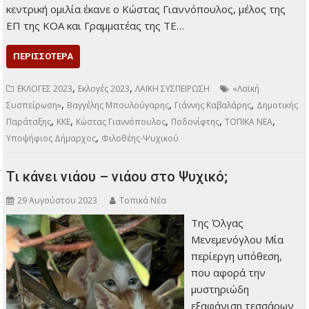
κεντρική ομιλία έκανε ο Κώστας Γιαννόπουλος, μέλος της
ΕΠ της ΚΟΑ και Γραμματέας της ΤΕ…
ΠΕΡΙΣΣΌΤΕΡΑ
,
,
ΕΚΛΟΓΕΣ 2023
Εκλογές 2023
ΛΑΙΚΗ ΣΥΣΠΕΙΡΩΣΗ
«Λαϊκή
,
,
,
Συσπείρωση»
Βαγγέλης Μπουλούγαρης
Γιάννης Καβαλάρης
Δημοτικής
,
,
,
,
,
Παράταξης
ΚΚΕ
Κώστας Γιαννόπουλος
Ποδονίφτης
ΤΟΠΙΚΑ ΝΕΑ
,
Υποψήφιος Δήμαρχος
Φιλοθέης-Ψυχικού
Τι κάνει νιάου – νιάου στο Ψυχικό;
29 Αυγούστου 2023
Τοπικά Νέα
Της Όλγας
Μενεμενόγλου Μία
περίεργη υπόθεση,
που αφορά την
μυστηριώδη
εξαφάνιση τεσσάρων