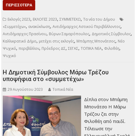
ΠΕΡΙΣΣΌΤΕΡΑ
,
,
,
Εκλογές 2023
ΕΚΛΟΓΕΣ 2023
ΣΥΜΜΕΤΕΧΩ
Τα νέα του Δήμου
,
,
,
«Συμμετέχω»
ανακύκλωση
Αντιδήμαρχος Αστικού Περιβάλλοντος
,
,
,
Αντιδήμαρχος Πρασίνου
Βύρων Σαμαρόπουλος
Δημοτικός Σύμβουλος
,
,
,
Καλλικρατικό Δήμο
μετέχει στις εκλογές
Μπάμπης Μπονάτσος
Νέο
,
,
,
,
,
,
Ψυχικό
περιβάλλον
Πρόεδρος ΔΣ
ΣΕΓΑΣ
ΤΟΠΙΚΑ ΝΕΑ
Φιλοθέη
Ψυχικό
Η Δημοτική Σύμβουλος Μάρω Τρέζου
υποψήφια στο «συμμετέχω»
29 Αυγούστου 2023
Τοπικά Νέα
Δίπλα στον Μπάμπη
Μπονάτσο Η Μάρω
Τρέζου ζει στην
Φιλοθέη από παιδί.
Τέλειωσε την
Ελληνογαλλική Σχολή