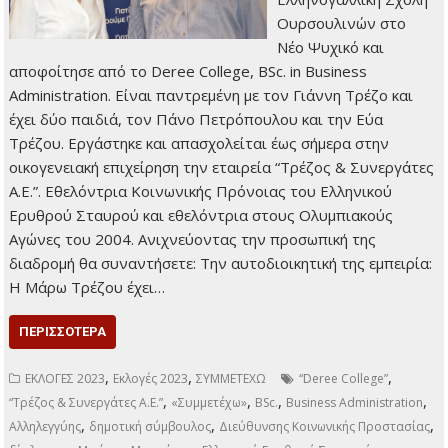
Ουρσουλινών στο
Νέο Ψυχικό και
αποφοίτησε από το Deree College, BSc. in Business
Administration. Είναι παντρεμένη με τον Γιάννη Τρέζο και
έχει δύο παιδιά, τον Πάνο Πετρόπουλου και την Εύα
Τρέζου. Εργάστηκε και απασχολείται έως σήμερα στην
οικογενειακή επιχείρηση την εταιρεία “Τρέζος & Συνεργάτες
Α.Ε.”. Εθελόντρια Κοινωνικής Πρόνοιας του Ελληνικού
Ερυθρού Σταυρού και εθελόντρια στους Ολυμπιακούς
Αγώνες του 2004. Ανιχνεύοντας την προσωπική της
διαδρομή θα συναντήσετε: Την αυτοδιοικητική της εμπειρία:
Η Μάρω Τρέζου έχει…
ΠΕΡΙΣΣΌΤΕΡΑ
,
,
,
ΕΚΛΟΓΕΣ 2023
Εκλογές 2023
ΣΥΜΜΕΤΕΧΩ
“Deree College”
,
,
,
,
“Τρέζος & Συνεργάτες Α.Ε.”
«Συμμετέχω»
BSc.
Business Administration
,
,
,
Αλληλεγγύης
δημοτική σύμβουλος
Διεύθυνσης Κοινωνικής Προστασίας