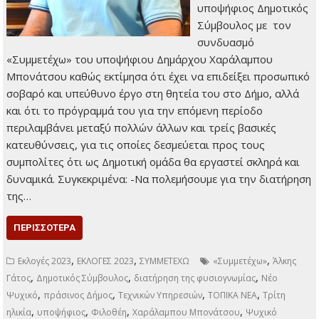
υποψήφιος Δημοτικός
Σύμβουλος με τον
συνδυασμό
«Συμμετέχω» του υποψήφιου Δημάρχου Χαράλαμπου
Μπονάτσου καθώς εκτίμησα ότι έχει να επιδείξει προσωπικό
σοβαρό και υπεύθυνο έργο στη θητεία του στο Δήμο, αλλά
και ότι το πρόγραμμά του για την επόμενη περίοδο
περιλαμβάνει μεταξύ πολλών άλλων και τρείς βασικές
κατευθύνσεις, για τις οποίες δεσμεύεται προς τους
συμπολίτες ότι ως Δημοτική ομάδα θα εργαστεί σκληρά και
δυναμικά. Συγκεκριμένα: -Να πολεμήσουμε για την διατήρηση
της…
ΠΕΡΙΣΣΌΤΕΡΑ
,
,
,
Εκλογές 2023
ΕΚΛΟΓΕΣ 2023
ΣΥΜΜΕΤΕΧΩ
«Συμμετέχω»
Άλκης
,
,
,
Γάτος
Δημοτικός Σύμβουλος
διατήρηση της φυσιογνωμίας
Νέο
,
,
,
,
Ψυχικό
πράσινος Δήμος
Τεχνικών Υπηρεσιών
ΤΟΠΙΚΑ ΝΕΑ
Τρίτη
,
,
,
,
ηλικία
υποψήφιος
Φιλοθέη
Χαράλαμπου Μπονάτσου
Ψυχικό