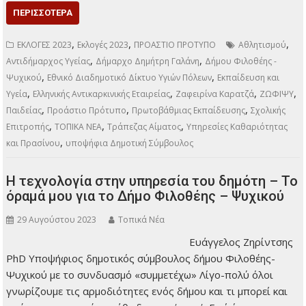
ΠΕΡΙΣΣΌΤΕΡΑ
,
,
,
ΕΚΛΟΓΕΣ 2023
Εκλογές 2023
ΠΡΟΑΣΤΙΟ ΠΡΟΤΥΠΟ
Αθλητισμού
,
,
Αντιδήμαρχος Υγείας
Δήμαρχο Δημήτρη Γαλάνη
Δήμου Φιλοθέης -
,
,
Ψυχικού
Εθνικό Διαδημοτικό Δίκτυο Υγιών Πόλεων
Εκπαίδευση και
,
,
,
,
Υγεία
Ελληνικής Αντικαρκινικής Εταιρείας
Ζαφειρίνα Καρατζά
ΖΩΦΙΨΥ
,
,
,
Παιδείας
Προάστιο Πρότυπο
Πρωτοβάθμιας Εκπαίδευσης
Σχολικής
,
,
,
Επιτροπής
ΤΟΠΙΚΑ ΝΕΑ
Τράπεζας Αίματος
Υπηρεσίες Καθαριότητας
,
και Πρασίνου
υποψήφια Δημοτική Σύμβουλος
Η τεχνολογία στην υπηρεσία του δημότη – Το
όραμά μου για το Δήμο Φιλοθέης – Ψυχικού
29 Αυγούστου 2023
Τοπικά Νέα
Ευάγγελος Ζηρίντσης
PhD Υποψήφιος
δημοτικός σύμβουλος
δήμου Φιλοθέης-