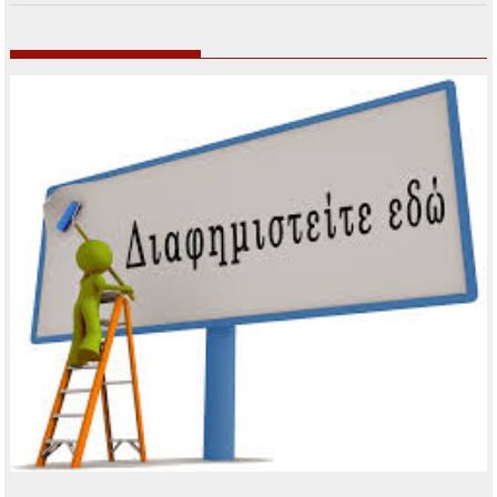
Πρόσφατα άρθρα
Μικρά και Ενημερωτικά
Ο Κώστας Χατζής μάγεψε το κοινό στη Φιλοθέη
Αφιέρωμα στα 90 χρόνια από τη γέννηση του Νίκου
Ξυλούρη
Νέο Κληρονομικό Δίκαιο
Οι δήμοι αποκτούν τη δυνατότητα χορήγησης επιδόματος
γέννησης