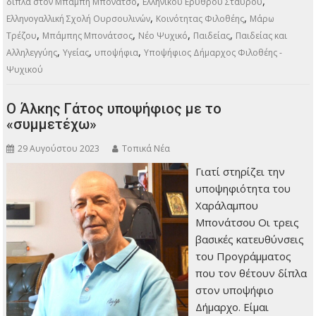
,
,
δίπλα στον Μπάμπη Μπονάτσο
Ελληνικού Ερυθρού Σταυρού
,
,
Ελληνογαλλική Σχολή Ουρσουλινών
Κοινότητας Φιλοθέης
Μάρω
,
,
,
,
Τρέζου
Μπάμπης Μπονάτσος
Νέο Ψυχικό
Παιδείας
Παιδείας και
,
,
,
Αλληλεγγύης
Υγείας
υποψήφια
Υποψήφιος Δήμαρχος Φιλοθέης -
Ψυχικού
Ο Άλκης Γάτος υποψήφιος με το
«συμμετέχω»
29 Αυγούστου 2023
Τοπικά Νέα
Γιατί στηρίζει την
υποψηφιότητα του
Χαράλαμπου
Μπονάτσου Οι τρεις
βασικές κατευθύνσεις
του Προγράμματος
που τον θέτουν δίπλα
στον υποψήφιο
Δήμαρχο. Είμαι