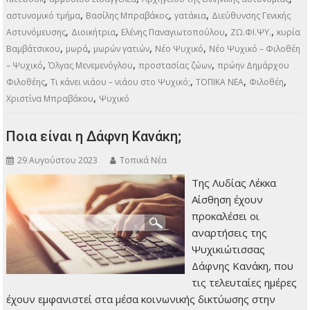
,
,
,
αστυνομικό τμήμα
Βασίλης Μπραβάκος
γατάκια
Διεύθυνσης Γενικής
,
,
,
,
Αστυνόμευσης
Διοικήτρια
Ελένης Παναγιωτοπούλου
ΖΩ.ΦΙ.ΨΥ.
κυρία
,
,
,
,
Βαμβάτσικου
μωρά
μωρών γατιών
Νέο Ψυχικό
Νέο Ψυχικό – Φιλοθέη
,
,
,
– Ψυχικό
Όλγας Μενεμενόγλου
προστασίας ζώων
πρώην Δημάρχου
,
,
,
,
Φιλοθέης
Τι κάνει νιάου – νιάου στο Ψυχικό;
ΤΟΠΙΚΑ ΝΕΑ
Φιλοθέη
,
Χριστίνα Μπραβάκου
Ψυχικό
Ποια είναι η Δάφνη Κανάκη;
29 Αυγούστου 2023
Τοπικά Νέα
Της Λυδίας Λέκκα
Αίσθηση έχουν
προκαλέσει οι
αναρτήσεις της
Ψυχικιώτισσας
Δάφνης Κανάκη, που
τις τελευταίες ημέρες
έχουν εμφανιστεί στα μέσα κοινωνικής δικτύωσης στην