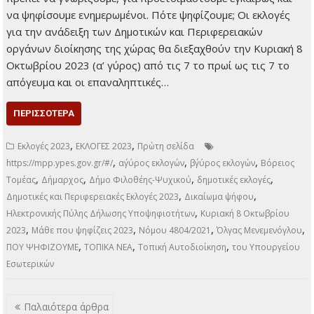
Δημοτικές και Περιφερειακές Εκλογές 2023
29 Αυγούστου 2023
Τοπικά Νέα
Όλα όσα πρέπει να
γνωρίζουμε Της
Όλγας Μενεμενόγλου
Λίγες εβδομάδες
έμειναν μέχρι τις
Δημοτικές και
Περιφερειακές
Εκλογές 2023. Οι φετινές εκλογές θα γίνουν με κάποιες
διαφοροποιήσεις, βάσει του Νόμου 4804/2021, που φέρνει
νέα δεδομένα στην Τοπική Αυτοδιοίκηση. Τα Τοπικά Νέα
συγκέντρωσαν όλα όσα πρέπει να γνωρίζουμε, για
προετοιμαστούμε εγκαίρως και να ψηφίσουμε ενημερωμένοι.
Πότε ψηφίζουμε; Οι εκλογές για την ανάδειξη των
Δημοτικών και Περιφερειακών οργάνων διοίκησης της χώρας
θα διεξαχθούν την Κυριακή 8 Οκτωβρίου 2023 (α’ γύρος)