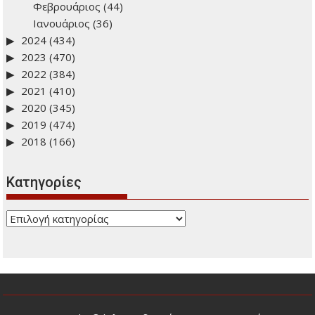
Ιστορικό: Δείτε προηγούμενα άρθρα
2026
(278)
2025
(443)
Δεκέμβριος
(53)
Νοέμβριος
(36)
Οκτώβριος
(42)
Σεπτέμβριος
(45)
Αύγουστος
(3)
Ιούλιος
(17)
Ιούνιος
(36)
Μάιος
(42)
Απρίλιος
(44)
Μάρτιος
(45)
Φεβρουάριος
(44)