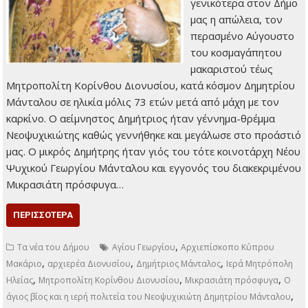
γενικότερα στον Δήμο
μας η απώλεια, τον
περασμένο Αύγουστο
του κοσμαγάπητου
μακαριστού τέως
Μητροπολίτη Κορίνθου Διονυσίου, κατά κόσμον Δημητρίου
Μάνταλου σε ηλικία μόλις 73 ετών μετά από μάχη με τον
καρκίνο. Ο αείμνηστος Δημήτριος ήταν γέννημα-θρέμμα
Νεοψυχικιώτης καθώς γεννήθηκε και μεγάλωσε στο προάστιό
μας. Ο μικρός Δημήτρης ήταν γιός του τότε κοινοτάρχη Νέου
Ψυχικού Γεωργίου Μάνταλου και εγγονός του διακεκριμένου
Μικρασιάτη πρόσφυγα…
ΠΕΡΙΣΣΌΤΕΡΑ
,
Τα νέα του Δήμου
Αγίου Γεωργίου
Αρχιεπίσκοπο Κύπρου
,
,
,
Μακάριο
αρχιερέα Διονυσίου
Δημήτριος Μάνταλος
Ιερά Μητρόπολη
,
,
,
Ηλείας
Μητροπολίτη Κορίνθου Διονυσίου
Μικρασιάτη πρόσφυγα
Ο
,
άγιος βίος και η ιερή πολιτεία του Νεοψυχικιώτη Δημητρίου Μάνταλου