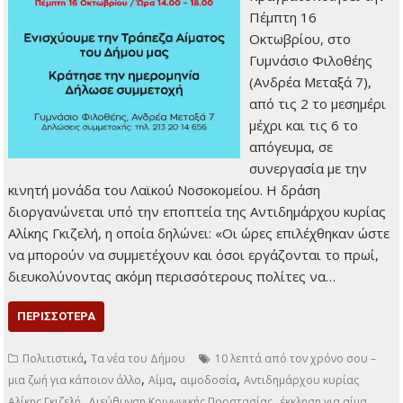
Πέμπτη 16
Οκτωβρίου, στο
Γυμνάσιο Φιλοθέης
(Ανδρέα Μεταξά 7),
από τις 2 το μεσημέρι
μέχρι και τις 6 το
απόγευμα, σε
συνεργασία με την
κινητή μονάδα του Λαϊκού Νοσοκομείου. Η δράση
διοργανώνεται υπό την εποπτεία της Αντιδημάρχου κυρίας
Αλίκης Γκιζελή, η οποία δηλώνει: «Οι ώρες επιλέχθηκαν ώστε
να μπορούν να συμμετέχουν και όσοι εργάζονται το πρωί,
διευκολύνοντας ακόμη περισσότερους πολίτες να…
ΠΕΡΙΣΣΌΤΕΡΑ
,
Πολιτιστικά
Τα νέα του Δήμου
10 λεπτά από τον χρόνο σου –
,
,
,
μια ζωή για κάποιον άλλο
Αίμα
αιμοδοσία
Αντιδημάρχου κυρίας
,
,
,
Αλίκης Γκιζελή
Διεύθυνση Κοινωνικής Προστασίας
έκκληση για αίμα