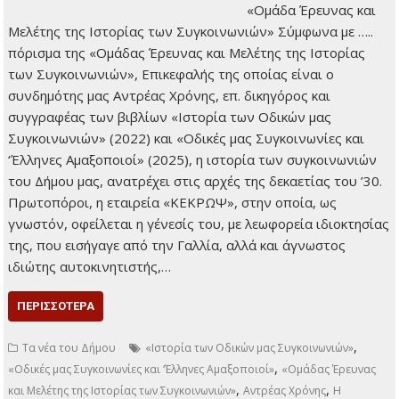
Νέο τεύχος Β΄
Σεπτεμβρίου 2025,
Νο: 846 Διαβάστε το
εδώ:
ΠΕΡΙΣΣΌΤΕΡΑ
,
,
Uncategorized
Σεπτέμβριος 2025
Τα Τοπικά Νέα
τεύχος 846
Η ΣΥΓΚΟΙΝΩΝΙΑ ΤΟΥ ΨΥΧΙΚΟΥ
16 Σεπτεμβρίου 2025
Τοπικά Νέα
«Ομάδα Έρευνας και
Μελέτης της Ιστορίας
των Συγκοινωνιών»
Σύμφωνα με …..
πόρισμα της «Ομάδας