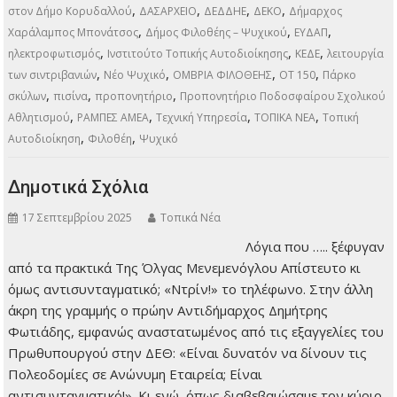
,
,
,
,
στον Δήμο Κορυδαλλού
ΔΑΣΑΡΧΕΙΟ
ΔΕΔΔΗΕ
ΔΕΚΟ
Δήμαρχος
,
,
,
Χαράλαμπος Μπονάτσος
Δήμος Φιλοθέης – Ψυχικού
ΕΥΔΑΠ
,
,
,
ηλεκτροφωτισμός
Ινστιτούτο Τοπικής Αυτοδιοίκησης
ΚΕΔΕ
λειτουργία
,
,
,
,
των σιντριβανιών
Νέο Ψυχικό
ΟΜΒΡΙΑ ΦΙΛΟΘΕΗΣ
ΟΤ 150
Πάρκο
,
,
,
σκύλων
πισίνα
προπονητήριο
Προπονητήριο Ποδοσφαίρου Σχολικού
,
,
,
,
Αθλητισμού
ΡΑΜΠΕΣ ΑΜΕΑ
Τεχνική Υπηρεσία
ΤΟΠΙΚΑ ΝΕΑ
Τοπική
,
,
Αυτοδιοίκηση
Φιλοθέη
Ψυχικό
Δημοτικά Σχόλια
17 Σεπτεμβρίου 2025
Τοπικά Νέα
Λόγια που ….. ξέφυγαν
από τα πρακτικά Της
Όλγας Μενεμενόγλου
Απίστευτο κι όμως
αντισυνταγματικό;
«Ντρίν!» το τηλέφωνο.
Στην άλλη άκρη της
γραμμής ο πρώην