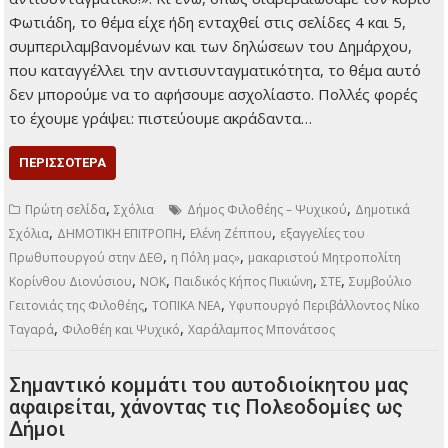
Αντιδήμαρχος
Δημήτρης Φωτιάδης,
εμφανώς
αναστατωμένος από τις εξαγγελίες του Πρωθυπουργού
στην ΔΕΘ: «Είναι δυνατόν να δίνουν τις Πολεοδομίες σε
Ανώνυμη Εταιρεία; Είναι αντισυνταγματικό!». Κι ενώ, όπως
διαβεβαιώσαμε τον κύριο Φωτιάδη, το θέμα είχε ήδη
ενταχθεί στις σελίδες 4 και 5, συμπεριλαμβανομένων και
των δηλώσεων του Δημάρχου, που καταγγέλλει την
αντισυνταγματικότητα, το θέμα αυτό δεν μπορούμε να το
αφήσουμε ασχολίαστο. Πολλές φορές το έχουμε γράψει:
πιστεύουμε ακράδαντα…
ΠΕΡΙΣΣΌΤΕΡΑ
,
,
Πρώτη σελίδα
Σχόλια
Δήμος Φιλοθέης – Ψυχικού
Δημοτικά
,
,
,
Σχόλια
ΔΗΜΟΤΙΚΗ ΕΠΙΤΡΟΠΗ
Ελένη Ζέππου
εξαγγελίες του
,
,
Πρωθυπουργού στην ΔΕΘ
η Πόλη μας»
μακαριστού Μητροπολίτη