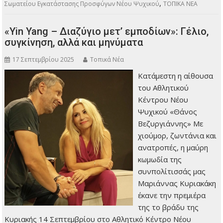
,
Σωματείου Εγκατάστασης Προσφύγων Νέου Ψυχικού
ΤΟΠΙΚΑ ΝΕΑ
«Yin Yang – Διαζύγιο μετ’ εμποδίων»: Γέλιο,
συγκίνηση, αλλά και μηνύματα
17 Σεπτεμβρίου 2025
Τοπικά Νέα
Κατάμεστη η αίθουσα
του Αθλητικού
Κέντρου Νέου
Ψυχικού «Θάνος
Βεζυργιάννης» Με
χιούμορ, ζωντάνια και
ανατροπές, η μαύρη
κωμωδία της
συνπολίτισσάς μας
Μαριάννας Κυριακάκη
έκανε την πρεμιέρα
της το βράδυ της
Κυριακής 14 Σεπτεμβρίου στο Αθλητικό Κέντρο Νέου