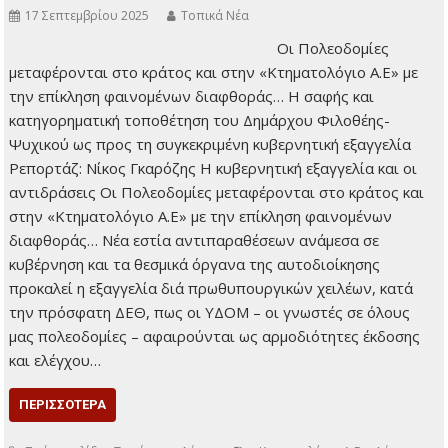
,
,
,
,
Κορίνθου Διονύσιου
ΝΟΚ
Παιδικός Κήπος Πικιώνη
ΣΤΕ
Συμβούλιο
,
,
Γειτονιάς της Φιλοθέης
ΤΟΠΙΚΑ ΝΕΑ
Υφυπουργό Περιβάλλοντος Νίκο
,
,
Ταγαρά
Φιλοθέη και Ψυχικό
Χαράλαμπος Μπονάτσος
Σημαντικό κομμάτι του αυτοδιοίκητου μας
αφαιρείται, χάνοντας τις Πολεοδομίες ως
Δήμοι
17 Σεπτεμβρίου 2025
Τοπικά Νέα
Οι Πολεοδομίες
μεταφέρονται στο
κράτος και στην
«Κτηματολόγιο Α.Ε» με
την επίκληση
φαινομένων
διαφθοράς… Η σαφής και κατηγορηματική τοποθέτηση του
Δημάρχου Φιλοθέης-Ψυχικού ως προς τη συγκεκριμένη
κυβερνητική εξαγγελία Ρεπορτάζ: Νίκος Γκαρόζης Η
κυβερνητική εξαγγελία και οι αντιδράσεις Οι Πολεοδομίες