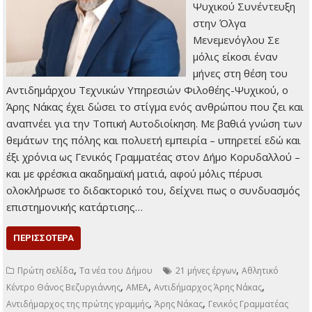
Ψυχικού Συνέντευξη
στην Όλγα
Μενεμενόγλου Σε
μόλις είκοσι έναν
μήνες στη θέση του
Αντιδημάρχου Τεχνικών Υπηρεσιών Φιλοθέης-Ψυχικού, ο
Άρης Νάκας έχει δώσει το στίγμα ενός ανθρώπου που ζει και
αναπνέει για την Τοπική Αυτοδιοίκηση. Με βαθιά γνώση των
θεμάτων της πόλης και πολυετή εμπειρία – υπηρετεί εδώ και
έξι χρόνια ως Γενικός Γραμματέας στον Δήμο Κορυδαλλού –
και με φρέσκια ακαδημαϊκή ματιά, αφού μόλις πέρυσι
ολοκλήρωσε το διδακτορικό του, δείχνει πως ο συνδυασμός
επιστημονικής κατάρτισης…
ΠΕΡΙΣΣΌΤΕΡΑ
,
,
Πρώτη σελίδα
Τα νέα του Δήμου
21 μήνες έργων
Αθλητικό
,
,
,
Κέντρο Θάνος Βεζυργιάννης
ΑΜΕΑ
Αντιδήμαρχος Άρης Νάκας
,
,
Αντιδήμαρχος της πρώτης γραμμής
Άρης Νάκας
Γενικός Γραμματέας