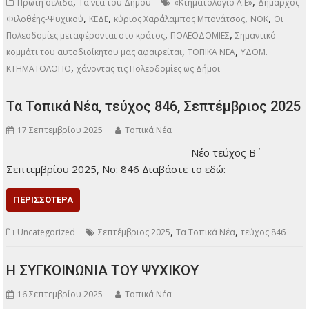
μεταφέρονται στο κράτος και στην «Κτηματολόγιο Α.Ε» με
την επίκληση φαινομένων διαφθοράς… Νέα εστία
αντιπαραθέσεων ανάμεσα σε κυβέρνηση και τα θεσμικά
όργανα της αυτοδιοίκησης προκαλεί η εξαγγελία διά
πρωθυπουργικών χειλέων, κατά την πρόσφατη ΔΕΘ, πως οι
ΥΔΟΜ – οι γνωστές σε όλους μας πολεοδομίες –
αφαιρούνται ως αρμοδιότητες έκδοσης και ελέγχου…
ΠΕΡΙΣΣΌΤΕΡΑ
,
,
Πρώτη σελίδα
Τα νέα του Δήμου
«Κτηματολόγιο Α.Ε»
Δήμαρχος
,
,
,
,
Φιλοθέης-Ψυχικού
ΚΕΔΕ
κύριος Χαράλαμπος Μπονάτσος
ΝΟΚ
Οι
,
,
Πολεοδομίες μεταφέρονται στο κράτος
ΠΟΛΕΟΔΟΜΙΕΣ
Σημαντικό
,
,
κομμάτι του αυτοδιοίκητου μας αφαιρείται
ΤΟΠΙΚΑ ΝΕΑ
ΥΔΟΜ.
,
ΚΤΗΜΑΤΟΛΟΓΙΟ
χάνοντας τις Πολεοδομίες ως Δήμοι
Τα Τοπικά Νέα, τεύχος 846, Σεπτέμβριος 2025
17 Σεπτεμβρίου 2025
Τοπικά Νέα