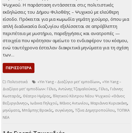
Ψυχικού. Η παράσταση εντάσσεται στις πολιτιστικές
εκδηλώσεις του Δήμου Φιλοθέης – Ψυχικού με ελεύθερη
είσοδο. Πρόκειται για μια κωμωδία γεμάτη χιούμορ, όπου μια
απλή διαδικασία διαζυγίου εξελίσσεται σε απρόβλεπτη
περιπέτεια με μυστήριο, παρεξηγήσεις και ανατροπές —
στοιχεία που κράτησαν αμείωτο το ενδιαφέρον του κόσμου,
ενώ ταυτόχρονα έστειλαν διακριτικά μηνύματα για τη σχέση
των…
ΠΕΡΙΣΣΌΤΕΡΑ
,
Πολιτιστικά
«Yin Yang – Διαζύγιο μετ’ εμποδίων»
«Yin Yang –
,
,
,
Διαζύγιο μετ’ εμποδίων»: Γέλιο
Αντώνης Τζαμαλούκας
Γέλιο
Γιάννης
,
,
Κωσταράς
Θέατρο Ημέρας
θλητικού Κέντρου Νέου Ψυχικού «Θάνος
,
,
,
,
Βεζυργιάννης»
Ιωάννα Πηλιχού
Μάνος Αντωνίου
Μαριάννα Κυριακάκη
,
,
,
,
μηνύματα
Μπάμπης Βρακάς
συγκίνηση
Τζίνα Δημητροπούλου
ΤΟΠΙΚΑ
ΝΕΑ