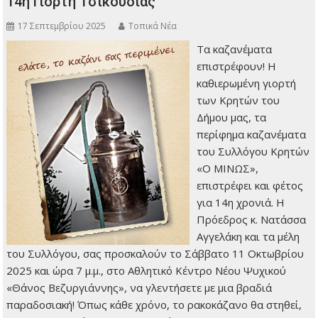
14η Γιορτή Τσικουδιάς
17 Σεπτεμβρίου 2025
Τοπικά Νέα
Τα καζανέματα
επιστρέφουν! Η
καθιερωμένη γιορτή
των Κρητών του
Δήμου μας, τα
περίφημα καζανέματα
του Συλλόγου Κρητών
«Ο ΜΙΝΩΣ»,
επιστρέφει και φέτος
για 14η χρονιά. Η
Πρόεδρος κ. Νατάσσα
Αγγελάκη και τα μέλη
του Συλλόγου, σας προσκαλούν το Σάββατο 11 Οκτωβρίου
2025 και ώρα 7 μ.μ., στο Αθλητικό Κέντρο Νέου Ψυχικού
«Θάνος Βεζυργιάννης», να γλεντήσετε με μια βραδιά
παραδοσιακή! Όπως κάθε χρόνο, το ρακοκάζανο θα στηθεί,