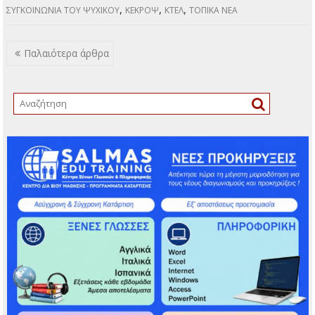
Έρευνας και Μελέτης
της Ιστορίας των
Συγκοινωνιών»,
Επικεφαλής της οποίας είναι ο συνδημότης μας Αντρέας
Χρόνης, επ. δικηγόρος και συγγραφέας των βιβλίων
«Ιστορία των Οδικών μας Συγκοινωνιών» (2022) και «Οδικές
μας Συγκοινωνίες και ‘Έλληνες Αμαξοποιοί» (2025), η
ιστορία των συγκοινωνιών του Δήμου μας, ανατρέχει στις
αρχές της δεκαετίας του ’30. Πρωτοπόροι, η εταιρεία
«ΚΕΚΡΩΨ», στην οποία, ως γνωστόν, οφείλεται η γένεσίς
του, με λεωφορεία ιδιοκτησίας της, που εισήγαγε από την
Γαλλία, αλλά και άγνωστος ιδιώτης αυτοκινητιστής,…
ΠΕΡΙΣΣΌΤΕΡΑ
,
Τα νέα του Δήμου
«Ιστορία των Οδικών μας Συγκοινωνιών»
,
«Οδικές μας Συγκοινωνίες και ‘Έλληνες Αμαξοποιοί»
«Ομάδας Έρευνας
,
,
και Μελέτης της Ιστορίας των Συγκοινωνιών»
Αντρέας Χρόνης
Η