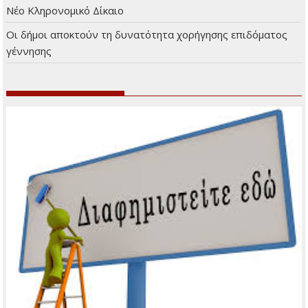
Πρόσφατα άρθρα
Μικρά και Ενημερωτικά
Ο Κώστας Χατζής μάγεψε το κοινό στη Φιλοθέη
Αφιέρωμα στα 90 χρόνια από τη γέννηση του Νίκου
Ξυλούρη