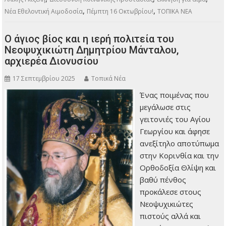
,
,
Νέα Εθελοντική Αιμοδοσία
Πέμπτη 16 Οκτωβρίου!
ΤΟΠΙΚΑ ΝΕΑ
Ο άγιος βίος και η ιερή πολιτεία του
Νεοψυχικιώτη Δημητρίου Μάνταλου,
αρχιερέα Διονυσίου
17 Σεπτεμβρίου 2025
Τοπικά Νέα
Ένας ποιμένας που
μεγάλωσε στις
γειτονιές του Αγίου
Γεωργίου και άφησε
ανεξίτηλο αποτύπωμα
στην Κορινθία και την
Ορθοδοξία Θλίψη και
βαθύ πένθος
προκάλεσε στους
Νεοψυχικιώτες
πιστούς αλλά και