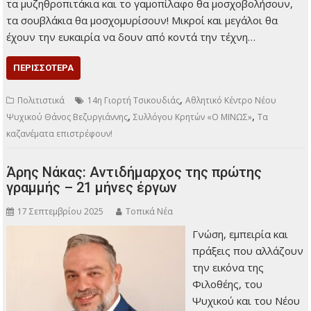
τα μυζηθροπιτάκια και το γαμοπίλαφο θα μοσχοβολήσουν,
τα σουβλάκια θα μοσχομυρίσουν! Μικροί και μεγάλοι θα
έχουν την ευκαιρία να δουν από κοντά την τέχνη…
ΠΕΡΙΣΣΌΤΕΡΑ
,
Πολιτιστικά
14η Γιορτή Τσικουδιάς
Αθλητικό Κέντρο Νέου
,
,
Ψυχικού Θάνος Βεζυργιάννης
Συλλόγου Κρητών «Ο ΜΙΝΩΣ»
Τα
καζανέματα επιστρέφουν!
Άρης Νάκας: Αντιδήμαρχος της πρώτης
γραμμής – 21 μήνες έργων
17 Σεπτεμβρίου 2025
Τοπικά Νέα
Γνώση, εμπειρία και
πράξεις που αλλάζουν
την εικόνα της
Φιλοθέης, του
Ψυχικού και του Νέου