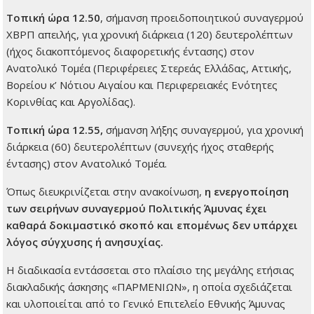
Τοπική ώρα 12.50
, σήμανση προειδοποιητικού συναγερμού
ΧΒΡΠ απειλής, για χρονική διάρκεια (120) δευτερολέπτων
(ήχος διακοπτόμενος διαφορετικής έντασης) στον
Ανατολικό Τομέα (Περιφέρειες Στερεάς Ελλάδας, Αττικής,
Βορείου κ’ Νότιου Αιγαίου και Περιφερειακές Ενότητες
Κορινθίας και Αργολίδας).
Τοπική ώρα 12.55,
σήμανση λήξης συναγερμού, για χρονική
διάρκεια (60) δευτερολέπτων (συνεχής ήχος σταθερής
έντασης) στον Ανατολικό Τομέα.
Όπως διευκρινίζεται στην ανακοίνωση,
η ενεργοποίηση
των σειρήνων συναγερμού Πολιτικής Άμυνας έχει
καθαρά δοκιμαστικό σκοπό και επομένως δεν υπάρχει
λόγος σύγχυσης ή ανησυχίας.
Η διαδικασία εντάσσεται στο πλαίσιο της μεγάλης ετήσιας
διακλαδικής άσκησης «ΠΑΡΜΕΝΙΩΝ», η οποία σχεδιάζεται
και υλοποιείται από το Γενικό Επιτελείο Εθνικής Άμυνας