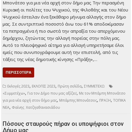
,
,
,
,
,
εκλογών
ΝΔ
Ο δήμος βάφτηκε «κόκκινος»
ΠΑΣΟΚ
ΤΟΠΙΚΑ ΝΕΑ
Υποψήφια Δημοτική Σύμβουλος ετών 102
Με τον Μπάμπη Μπονάτσο για μια νέα αρχή
στον δήμο μας
17 Οκτωβρίου 2023
Τοπικά Νέα
20 ΥΠΟΨΉΦΙΟΙ ΤΗΣ
ΦΑΊΝΗΣ
ΧΑΤΖΗΑΘΑΝΑΣΙΆΔΟΥ
ΣΤΗΡΊΖΟΥΝ
ΜΠΆΜΠΗ
ΜΠΟΝΆΤΣΟ! Τετάρτη,
11 Οκτωβρίου 2023 Με τον Μπάμπη Μπονάτσο για μια νέα
αρχή στον δήμο μας Την περασμένη Κυριακή οι πολίτες του
Ψυχικού, της Φιλοθέης και του Νέου Ψυχικού έστειλαν ένα
ξεκάθαρο μήνυμα αλλαγής στον δήμο μας. Σε συντριπτικό
ποσοστό άνω του 61% αποδοκίμασαν τα πεπραγμένα ή πιο
σωστά την απραξία του απερχόμενου δημάρχου, ζητώντας