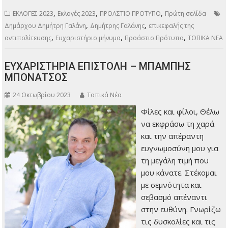
,
,
,
ΕΚΛΟΓΕΣ 2023
Εκλογές 2023
ΠΡΟΑΣΤΙΟ ΠΡΟΤΥΠΟ
Πρώτη σελίδα
,
,
Δημάρχου Δημήτρη Γαλάνη
Δημήτρης Γαλάνης
επικεφαλής της
,
,
,
αντιπολίτευσης
Ευχαριστήριο μήνυμα
Προάστιο Πρότυπο
ΤΟΠΙΚΑ ΝΕΑ
ΕΥΧΑΡΙΣΤΗΡΙΑ ΕΠΙΣΤΟΛΗ – ΜΠΑΜΠΗΣ
ΜΠΟΝΑΤΣΟΣ
24 Οκτωβρίου 2023
Τοπικά Νέα
Φίλες και φίλοι, Θέλω
να εκφράσω τη χαρά
και την απέραντη
ευγνωμοσύνη μου για
τη μεγάλη τιμή που
μου κάνατε. Στέκομαι
με σεμνότητα και
σεβασμό απέναντι
στην ευθύνη. Γνωρίζω
τις δυσκολίες και τις