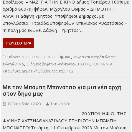
αριθμό ψήφων 653
Φαρούπος
Αναστάσιος –
ΑΝΑΓΕΝΝΗΣΗ
ΑΝΤΙΠΑΡΟΥ Δήμος
Ηρωικής Νήσου Ψαρών 100% με αριθμό ψήφων 350
Βρατσάνος Κωνσταντίνος – ΨΑΡΑ ΝΕΑ ΕΠΟΧΗ Δήμος
Λειψών 100% με αριθμό 377 ψήφων Μάγγος Φώτιος –
ΛΕΙΨΟΙ-ΝΕΑ ΤΡΟΧΙΑ ΑΝΑΠΤΥΞΗΣ-ΠΡΩΤΑ Ο ΑΝΘΡΩΠΟΣ
Δήμος Σικίνου 100% με αριθμό 222 ψήφων Μαράκης
Βασίλειος – ΜΑΖΙ ΓΙΑ ΤΗΝ ΣΙΚΙΝΟ Δήμος Τοπείρου 100% με
αριθμό 8007(!) ψήφων Μίχογλου Θωμάς – ΔΗΜΟΤΙΚΗ
ΑΛΛΑΓΗ Δάφνη Υμηττός, Υποψήφιοι Δήμαρχοι με
υπογλώσσια Η τριάδα υποψηφίων Μπινίσκος Αναστάσιος –
“η πόλη μάς ενώνει Δάφνη – Υμηττός”…
ΠΕΡΙΣΣΌΤΕΡΑ
,
,
Εκλογές 2023
ΕΚΛΟΓΕΣ 2023
ΚΚΕ
Μικρά και ευτράπελα των