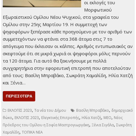
οι εκλογές του
Μορφωτικού
Εξωραϊστικού Ομίλου Νέου Ψυχικού, στα γραφεία του
Ομίλου στην 25ης Μαρτίου 19. Η συμμετοχή των
ψηφοφόρων ξεπέρασε κάθε προηγούμενο με τον αριθμό των
συμμετεχόντων να φτάνει στα 368 άτομα στις 7 το
απόγευμα που έκλεισαν οι κάλπες. Αριθμός εντυπωσιακός αν
σκεφτούμε ότι σε μικρά χωριά οι ψηφοφόροι μόλις περνούν
τα 120 άτομα. Για αυτό θα ξεκινήσουμε με πολλά
συγχαρητήρια στην εφορευτική επιτροπή που αποτελούταν
από τους: Βασίλη Μπραβάκο, Σωκράτη Χαμαλίδη, Ηλία Χατζή
και Ξένια…
ΠΕΡΙΣΣΌΤΕΡΑ
,
,
ΕΚΛΟΓΕΣ 2023
Τα νέα του Δήμου
Βασίλη Μπραβάκο
δημαρχιακό
,
,
,
,
,
θώκο
ΕΚΛΟΓΕΣ 2023
Ελεγκτικής Επιτροπής
Ηλία Χατζή
ΜΕΟ
Νέος
,
,
Πρόεδρος του Ομίλου η Σοφία Μαστρογιωργάκη
Ξένια Σιγάλα
Σωκράτη
,
Χαμαλίδη
ΤΟΠΙΚΑ ΝΕΑ