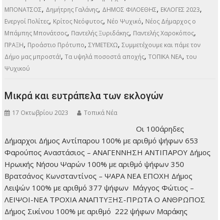
προβάδισμα που είχε ο Δημήτρης…
ΠΕΡΙΣΣΌΤΕΡΑ
,
,
,
Εκλογές 2023
ΕΚΛΟΓΕΣ 2023
Πρώτη σελίδα
ΣΥΜΜΕΤΕΧΩ
«Λαϊκή
,
,
,
Συσπείρωση»
αέρας την νίκης
Δήμαρχοι
ΔΗΜΑΡΧΟΣ ΜΠΑΜΠΗΣ
,
,
,
,
ΜΠΟΝΑΤΣΟΣ
Δημήτρης Γαλάνης
ΔΗΜΟΣ ΦΙΛΟΕΘΗΣ
ΕΚΛΟΓΕΣ 2023
,
,
,
Ενεργοί Πολίτες
Κρίτος Νεόφυτος
Νέο Ψυχικό
Νέος Δήμαρχος ο
,
,
,
Μπάμπης Μπονάτσος
Παντελής Ξυριδάκης
Παντελής Χαροκόπος
,
,
,
ΠΡΑΞΗ
Προάστιο Πρότυπο
ΣΥΜΕΤΕΧΩ
Συμμετέχουμε και πάμε τον
,
,
,
Δήμο μας μπροστά!
Τα υψηλά ποσοστά αποχής
ΤΟΠΙΚΑ ΝΕΑ
του
Ψυχικού
Μικρά και ευτράπελα των εκλογών
17 Οκτωβρίου 2023
Τοπικά Νέα
Οι 100άρηδες
Δήμαρχοι Δήμος
Αντίπαρου 100% με