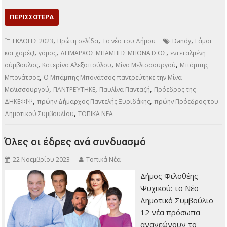
ΠΕΡΙΣΣΌΤΕΡΑ
,
,
,
ΕΚΛΟΓΕΣ 2023
Πρώτη σελίδα
Τα νέα του Δήμου
Dandy
Γάμοι
,
,
,
και χαρές!
γάμος
ΔΗΜΑΡΧΟΣ ΜΠΑΜΠΗΣ ΜΠΟΝΑΤΣΟΣ
εντεταλμένη
,
,
,
σύμβουλος
Κατερίνα Αλεξοπούλου
Μίνα Μελισσουργού
Μπάμπης
,
Μπονάτσος
Ο Μπάμπης Μπονάτσος παντρεύτηκε την Μίνα
,
,
,
Μελισσουργού
ΠΑΝΤΡΕΎΤΗΚΕ
Παυλίνα Πανταζή
Πρόεδρος της
,
,
ΔΗΚΕΦΙΨ
πρώην Δήμαρχος Παντελής Ξυριδάκης
πρώην Πρόεδρος του
,
Δημοτικού Συμβουλίου
ΤΟΠΙΚΑ ΝΕΑ
Όλες οι έδρες ανά συνδυασμό
22 Νοεμβρίου 2023
Τοπικά Νέα
Δήμος Φιλοθέης –
Ψυχικού: το Νέο
Δημοτικό Συμβούλιο
12 νέα πρόσωπα
ανανεώνουν το