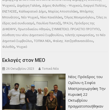
,
,
,
,
Ψυχικού
Δημήτρη Γαλάνη
Δήμος Φιλοθέης – Ψυχικού
Ενεργοί Πολίτες
,
,
,
ΕΝΣΤΑΣΕΙΣ
Καλλικρατικό Δήμο
Μαρίας Αποστολάκη
Μπάμπης
,
,
,
,
Μπονάτσος
Νέο Ψυχικό
Νίκο Κανελλάκη
Όλγας Μενεμενόγλου
Όλες οι
,
,
,
έδρες ανά συνδυασμό
Παυλίνα Πανταζή
ΠΡΑΞΗ
Πρόεδρος της
,
,
,
ΔΗΚΕΦΙΨ
Πρωτοδικείου Αθηνών
ΣΥΜΜΕΤΕΧΩ. ΠΡΟΑΣΤΙΟ ΠΡΟΤΥΠΟ
,
,
σύνθεση του νέου Δημοτικού Συμβουλίου
τελετής ορκωμοσίας
το Νέο
,
,
,
Δημοτικό Συμβούλιο
ΤΟΠΙΚΑ ΝΕΑ
Φαίνης Χατζηαθανασιάδου
,
Φιλοθέη
Ψυχικό
Εκλογές στον ΜΕΟ
26 Οκτωβρίου 2023
Τοπικά Νέα
Νέος Πρόεδρος του
Ομίλου η Σοφία
Μαστρογιωργάκη Την
Κυριακή 22
Οκτωβρίου
πραγματοποιήθηκαν