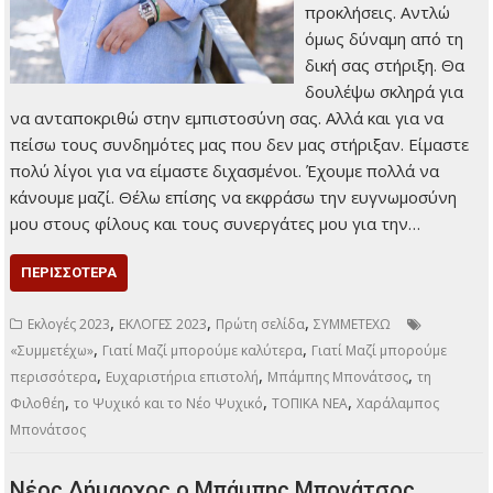
προκλήσεις. Αντλώ
όμως δύναμη από τη
δική σας στήριξη. Θα
δουλέψω σκληρά για
να ανταποκριθώ στην εμπιστοσύνη σας. Αλλά και για να
πείσω τους συνδημότες μας που δεν μας στήριξαν. Είμαστε
πολύ λίγοι για να είμαστε διχασμένοι. Έχουμε πολλά να
κάνουμε μαζί. Θέλω επίσης να εκφράσω την ευγνωμοσύνη
μου στους φίλους και τους συνεργάτες μου για την…
ΠΕΡΙΣΣΌΤΕΡΑ
,
,
,
Εκλογές 2023
ΕΚΛΟΓΕΣ 2023
Πρώτη σελίδα
ΣΥΜΜΕΤΕΧΩ
,
,
«Συμμετέχω»
Γιατί Μαζί μπορούμε καλύτερα
Γιατί Μαζί μπορούμε
,
,
,
περισσότερα
Ευχαριστήρια επιστολή
Μπάμπης Μπονάτσος
τη
,
,
,
Φιλοθέη
το Ψυχικό και το Νέο Ψυχικό
ΤΟΠΙΚΑ ΝΕΑ
Χαράλαμπος
Μπονάτσος
Νέος Δήμαρχος ο Μπάμπης Μπονάτσος