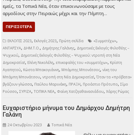
εμείς, τα Τοπικά Νέα, όταν επικοινωνούσαμε με τους
αρμοδίους στην Πειραιώς μέχρι και την Πέμπτη…
ΠΕΡΙΣΣΌΤΕΡΑ
,
,
,
ΕΚΛΟΓΕΣ 2023
Εκλογές 2023
Πρώτη σελίδα
«Συμμετέχω»
,
,
,
ΑΝΤΑΡΣΥΑ
ΔΗΜ.Τ.Ο.
Δημήτρης Γαλάνης
Δημοτικές Εκλογές Φιλοθέης –
,
Ψυχικού
Δημοτικές Εκλογές Φιλοθέης – Ψυχικού: ντροπή στη Νέα
,
,
,
Δημοκρατία!
Ελένη Νικολέλη
επικεφαλής του «συμμετέχω»
Κρίστη
,
,
,
Αγαπητού
Κώστα Μπακογιάννη
Μπάμπης Μπονάτσος
νίκη του
,
,
Μπάμπη Μπονάτσου
ντροπή στη Νέα Δημοκρατία!
Όταν τα «πρόβατα»
,
,
,
,
βγάζουν γλώσσα
Παύλου Μαρινάκη
ΠΡΑΞΗ
Προάστιο Πρότυπο
Σίμο
,
,
,
,
Ρούσσο
ΣΥΡΙΖΑ
ΤΟΠΙΚΑ ΝΕΑ
Φαίνη Χατζηαθανασιάδου
Χάρης Ρώμας
Ευχαριστήριο μήνυμα του Δημάρχου Δημήτρη
Γαλάνη
24 Οκτωβρίου 2023
Τοπικά Νέα
Θέλω να ευχαριστήσω