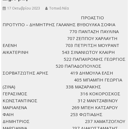
την αλλαγή πορείας στην πόλη μας. Αυτό το πλειοψηφικό
αίτημα για αλλαγή υπηρετήσαμε όλοι εμείς που
συνυπογράφουμε αυτή την επιστολή, από τις τάξεις της
νέας δημοτικής κίνησης «Πράξη»,…
ΠΕΡΙΣΣΌΤΕΡΑ
,
,
,
Εκλογές 2023
ΕΚΛΟΓΕΣ 2023
Πρώτη σελίδα
ΣΥΜΜΕΤΕΧΩ
,
,
«Συμμετέχω»
Για τον Δήμο που μας αξίζει!
Με τον Μπάμπη Μπονάτσο
,
,
,
για μια νέα αρχή στον δήμο μας
Μπάμπης Μπονάτσος
ΠΡΑΞΗ
ΤΟΠΙΚΑ
,
ΝΕΑ
Φαίνης Χατζηαθανασιάδου
Πόσους σταυρούς πήραν οι υποψήφιοι στον
Δήμο μας
17 Οκτωβρίου 2023
Τοπικά Νέα
ΠΡΟΑΣΤΙΟ
ΠΡΟΤΥΠΟ –
ΔΗΜΗΤΡΗΣ ΓΑΛΑΝΗΣ