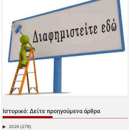
Πρόσφατα άρθρα
Μικρά και Ενημερωτικά
Ο Κώστας Χατζής μάγεψε το κοινό στη Φιλοθέη
Αφιέρωμα στα 90 χρόνια από τη γέννηση του Νίκου
Ξυλούρη
Νέο Κληρονομικό Δίκαιο
Οι δήμοι αποκτούν τη δυνατότητα χορήγησης επιδόματος
γέννησης