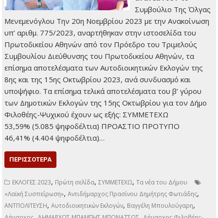
Συμβούλιο Της Όλγας
Μενεμενόγλου Την 20η Νοεμβρίου 2023 με την Ανακοίνωση
υπ’ αριθμ. 775/2023, αναρτήθηκαν στην ιστοσελίδα του
Πρωτοδικείου Αθηνών από τον Πρόεδρο του Τριμελούς
Συμβουλίου Διεύθυνσης του Πρωτοδικείου Αθηνών, τα
επίσημα αποτελέσματα των Αυτοδιοικητικών Εκλογών της
8ης και της 15ης Οκτωβρίου 2023, ανά συνδυασμό και
υποψήφιο. Τα επίσημα τελικά αποτελέσματα του β’ γύρου
των Δημοτικών Εκλογών της 15ης Οκτωβρίου για τον Δήμο
Φιλοθέης-Ψυχικού έχουν ως εξής: ΣΥΜΜΕΤΕΧΩ
53,59% (5.085 ψηφοδέλτια) ΠΡΟΑΣΤΙΟ ΠΡΟΤΥΠΟ
46,41% (4.404 ψηφοδέλτια)…
ΠΕΡΙΣΣΌΤΕΡΑ
,
,
,
ΕΚΛΟΓΕΣ 2023
Πρώτη σελίδα
ΣΥΜΜΕΤΕΧΩ
Τα νέα του Δήμου
,
,
«Λαϊκή Συσπείρωση»
Αντιδήμαρχος Πρασίνου Δημήτρης Φωτιάδης
,
,
,
ΑΝΤΠΟΛΙΤΕΥΣΗ
Αυτοδιοικητικών Εκλογών
Βαγγέλη Μπουλούγαρη
,
,
Δήμαρχος
ΔΗΜΑΡΧΟΣ ΜΠΑΜΠΗΣ ΜΠΟΝΑΤΣΟΣ
Δήμαρχος Φιλοθέης-