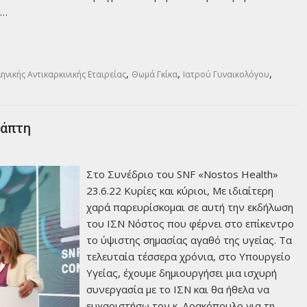
υ…
,
,
,
ληνικής Αντικαρκινικής Εταιρείας
Θωμά Γκίκα
Ιατρού Γυναικολόγου
Ράπτη
Στο Συνέδριο του SNF «Nostos Health»
23.6.22 Κυρίες και κύριοι, Με ιδιαίτερη
χαρά παρευρίσκομαι σε αυτή την εκδήλωση
του ΙΣΝ Νόστος που φέρνει στο επίκεντρο
το ύψιστης σημασίας αγαθό της υγείας. Τα
τελευταία τέσσερα χρόνια, στο Υπουργείο
Υγείας, έχουμε δημιουργήσει μια ισχυρή
συνεργασία με το ΙΣΝ και θα ήθελα να
ευχαριστήσω τον κ. Δρακόπουλο για τη