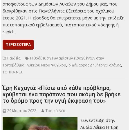
αποφοίτους των Δημόσιων Λυκείων του Δήμου μας, που
διακρίθηκαν στις Πανελλήνιες Εξετάσεις του σχολικού
έτους 2021. Η είσοδος θα επιτρέπεται μόνο με την επίδειξη
πιστοποιητικού εμβολιασμού, πιστοποιητικού νόσησης ή
rapid…
ΠΕΡΙΣΣΌΤΕΡΑ
Παιδεία
Η βράβευση των αρίστων εισαχθέντων στην
,
,
,
Τριτοβάθμια
Λυκείου Νέου Ψυχικού
ο Δήμαρχος Δημήτρης Γαλάνης
ΤΟΠΙΚΑ ΝΕΑ
Έρη Κεχαγιά: «Πίσω από κάθε πρόβλημα,
κρύβεται ένα παράπονο που ακόμη δε βρήκε
το δρόμο προς την υγιή έκφραση του»
29 Μαρτίου 2022
Τοπικά Νέα
Συνέντευξη στην
Λυδία Λέκκα Η Έρη