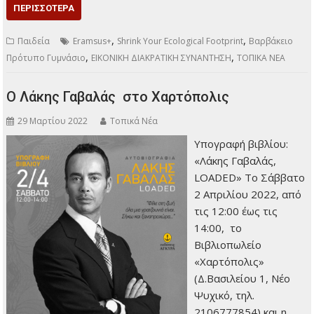
ΠΕΡΙΣΣΌΤΕΡΑ
,
,
Παιδεία
Eramsus+
Shrink Your Ecological Footprint
Βαρβάκειο
,
,
Πρότυπο Γυμνάσιο
ΕΙΚΟΝΙΚΗ ΔΙΑΚΡΑΤΙΚΗ ΣΥΝΑΝΤΗΣΗ
ΤΟΠΙΚΑ ΝΕΑ
Ο Λάκης Γαβαλάς στο Χαρτόπολις
29 Μαρτίου 2022
Τοπικά Νέα
Υπογραφή βιβλίου:
«Λάκης Γαβαλάς,
LOADED» Το Σάββατο
2 Απριλίου 2022, από
τις 12:00 έως τις
14:00, το
Βιβλιοπωλείο
«Χαρτόπολις»
(Δ.Βασιλείου 1, Νέο
Ψυχικό, τηλ.
2106777854) και η