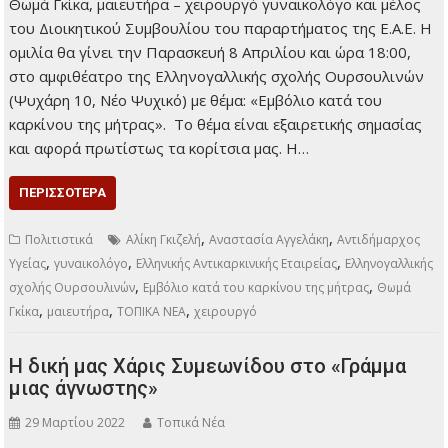
συνδιοργανώνουν και σας προσκαλούν σε ομιλία –
συζήτηση με ομιλητή τον κύριο Θωμά Γκίκα, μαιευτήρα –
χειρουργό γυναικολόγο και μέλος του Διοικητικού
Συμβουλίου του παραρτήματος της Ε.Α.Ε. Η ομιλία θα γίνει
την Παρασκευή 8 Απριλίου και ώρα 18:00, στο αμφιθέατρο
της Ελληνογαλλικής σχολής Ουρσουλινών (Ψυχάρη 10, Νέο
Ψυχικό) με θέμα: «Εμβόλιο κατά του καρκίνου της μήτρας».
Το θέμα είναι εξαιρετικής σημασίας και αφορά πρωτίστως
τα κορίτσια μας. Η…
ΠΕΡΙΣΣΌΤΕΡΑ
,
,
Πολιτιστικά
Αλίκη Γκιζελή
Αναστασία Αγγελάκη
Αντιδήμαρχος
,
,
,
Υγείας
γυναικολόγο
Ελληνικής Αντικαρκινικής Εταιρείας
Ελληνογαλλικής
,
,
σχολής Ουρσουλινών
Εμβόλιο κατά του καρκίνου της μήτρας
Θωμά
,
,
,
Γκίκα
μαιευτήρα
ΤΟΠΙΚΑ ΝΕΑ
χειρουργό
Η δική μας Χάρις Συμεωνίδου στο «Γράμμα
μιας άγνωστης»