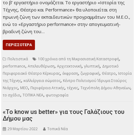
το β’ εργαστήριο ονομάζεται Το εργαστήριο «Ιστορία της
Τέχνης, Θέατρο και Performance» θα υλοποιείται στη
πρωινή ζώνη των εκπαιδευτικών προγραμμάτων του Μ.Ε.Ο.,
ενώ το «Εργαστήριο performance» στην απογευματινή-
βραδινή ζώνη του…
ΠΕΡΙΣΣΌΤΕΡΑ
,
Πολιτιστικά
100 χρόνια από τη Μικρασιατική Καταστροφή
,
,
,
,
performance
Απελευθέρωση
Αρχιτεκτονική
γλυπτική
Δημοτικό
,
,
,
,
Περιφερειακό Θέατρο Κέρκυρας
έκφραση
ζωγραφική
Θέατρο
Ιστορία
,
,
της Τέχνης
καλλιέργεια σώματος
Κέντρο Πολιτισμού Ίδρυμα Σταύρος
,
,
,
,
,
Νιάρχος
ΜΕΟ
Περιφέρεια Αττικής
τέχνες
Τεχνόπολη Δήμου Αθηναίων
,
,
το σχέδιο
ΤΟΠΙΚΑ ΝΕΑ
φωτογραφία
«To know us better» για τους Γαλάζιους του
Δήμου μας
29 Μαρτίου 2022
Τοπικά Νέα