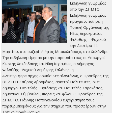
Εκδήλωση γνωριμίας
από την ΔΗΜΤΟ
Εκδήλωση γνωριμίας
πραγματοποίησε η
Τοπική Οργάνωση της
Νέας Δημοκρατίας
Φιλοθέης – Ψυχικού
την Δευτέρα 14
Μαρτίου, στο ουζερί «Ψητός Μπακαλιάρος», στο Χαλάνδρι.
Την εκδήλωση τίμησαν με την παρουσία τους οι Υπουργοί
Κωστής Χατζηδάκης και Νίκη Κεραμέως, ο Δήμαρχος
Φιλοθέης-Ψυχικού Δημήτρης Γαλάνης, η
Αντιπεριφερειάρχης Λουκία Κεφαλογιάννη, ο Πρόεδρος της
Β1 ΔΕΕΠ Σπύρος Αβραμάκος, αρκετοί Πολιτευτές, οι π.
Δήμαρχοι Παντελής Ξυριδάκης και Παντελής Χαροκόπος,
Δημοτικοί Σύμβουλοι, Φορείς και φίλοι. Ο Πρόεδρος της
ΔΗΜ.Τ.Ο. Γιάννης Παπαγεωργίου ευχαρίστησε τους
παρευρισκομένους για την στήριξη που προσφέρουν στην
Τοπική Οργάνωση και…