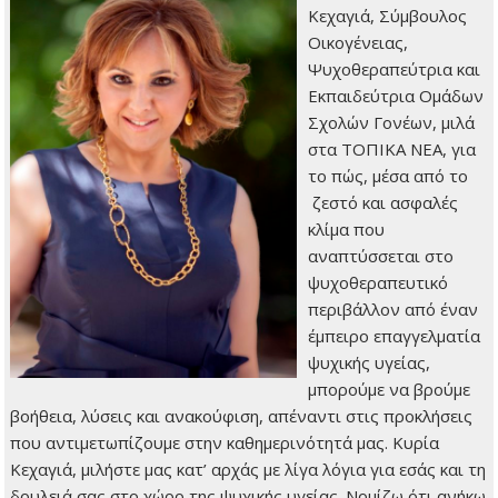
Κεχαγιά, Σύμβουλος
Οικογένειας,
Ψυχοθεραπεύτρια και
Εκπαιδεύτρια Ομάδων
Σχολών Γονέων, μιλά
στα ΤΟΠΙΚΑ ΝΕΑ, για
το πώς, μέσα από το
ζεστό και ασφαλές
κλίμα που
αναπτύσσεται στο
ψυχοθεραπευτικό
περιβάλλον από έναν
έμπειρο επαγγελματία
ψυχικής υγείας,
μπορούμε να βρούμε
βοήθεια, λύσεις και ανακούφιση, απέναντι στις προκλήσεις
που αντιμετωπίζουμε στην καθημερινότητά μας. Κυρία
Κεχαγιά, μιλήστε μας κατ’ αρχάς με λίγα λόγια για εσάς και τη
δουλειά σας στο χώρο της ψυχικής υγείας. Noμίζω ότι ανήκω