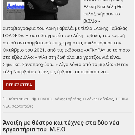
Ελένη Νικολέλη θα
φιλοξενήσουν το
βιβλίο –
αυτοβιογραφία του Λάκη Γαβαλά, με τίτλο «Λάκης Γαβαλάς,
LOADED». Η αυτοβιογραφία του Λάκη Γαβαλά, του ευφυή
αυτού αντισυμβατικού επιχειρηματία, κυκλοφόρησε τον
Οκτώβριο του 2021, από τις εκδόσεις «ΑΓΚΥΡΑ» με το moto
στο εξώφυλλο: «Φίλε στη ζωή όλα μια γρατζουνιά είναι.
Σήκω και ξαναπροχώρα…» Λίγα λόγια από το βιβλίο: «Ήταν
τέλη Νοεμβρίου όταν, ως έμβρυο, αποφάσισα να…
ΠΕΡΙΣΣΌΤΕΡΑ
,
,
,
Πολιτιστικά
LOADED
Λάκης Γαβαλάς
Ο Λάκης Γαβαλάς
ΤΟΠΙΚΑ
,
ΝΕΑ
Χαρτόπολις
Άνοιξη με θέατρο και τέχνες στα δύο νέα
εργαστήρια του Μ.Ε.Ο.