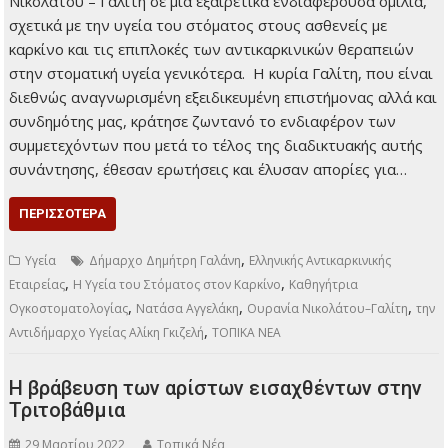
Νικολάτου – Γαλίτη σε μία εξαιρετικά ενδιαφέρουσα ομιλία,
σχετικά με την υγεία του στόματος στους ασθενείς με
καρκίνο και τις επιπλοκές των αντικαρκινικών θεραπειών
στην στοματική υγεία γενικότερα. Η κυρία Γαλίτη, που είναι
διεθνώς αναγνωρισμένη εξειδικευμένη επιστήμονας αλλά και
συνδημότης μας, κράτησε ζωντανό το ενδιαφέρον των
συμμετεχόντων που μετά το τέλος της διαδικτυακής αυτής
συνάντησης, έθεσαν ερωτήσεις και έλυσαν απορίες για…
ΠΕΡΙΣΣΌΤΕΡΑ
,
Υγεία
Δήμαρχο Δημήτρη Γαλάνη
Ελληνικής Αντικαρκινικής
,
,
Εταιρείας
Η Υγεία του Στόματος στον Καρκίνο
Καθηγήτρια
,
,
,
Ογκοστοματολογίας
Νατάσα Αγγελάκη
Ουρανία Νικολάτου–Γαλίτη
την
,
Αντιδήμαρχο Υγείας Αλίκη Γκιζελή
ΤΟΠΙΚΑ ΝΕΑ
Η βράβευση των αρίστων εισαχθέντων στην
Τριτοβάθμια
29 Μαρτίου 2022
Τοπικά Νέα