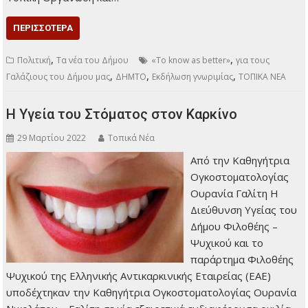
ΠΕΡΙΣΣΌΤΕΡΑ
,
,
Πολιτική
Τα νέα του Δήμου
«To know as better»
για τους
,
,
,
Γαλάζιους του Δήμου μας
ΔΗΜΤΟ
Εκδήλωση γνωριμίας
ΤΟΠΙΚΑ ΝΕΑ
Η Υγεία του Στόματος στον Καρκίνο
29 Μαρτίου 2022
Τοπικά Νέα
Από την Καθηγήτρια
Ογκοστοματολογίας
Ουρανία Γαλίτη Η
Διεύθυνση Υγείας του
Δήμου Φιλοθέης –
Ψυχικού και το
παράρτημα Φιλοθέης
Ψυχικού της Ελληνικής Αντικαρκινικής Εταιρείας (ΕΑΕ)
υποδέχτηκαν την Καθηγήτρια Ογκοστοματολογίας Ουρανία