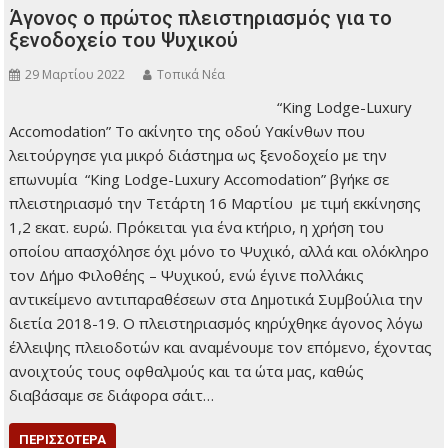
ΠΕΡΙΣΣΌΤΕΡΑ
,
,
Πολιτιστικά
«Γράμμα μιας άγνωστης»
Θέατρο
Θέατρο Τέχνης
,
,
,
,
Εκάτη
Μπελ Επόκ
Στέφαν Τσβάιχ
ΤΟΠΙΚΑ ΝΕΑ
Χάρις Συμεωνίδου
Άγονος ο πρώτος πλειστηριασμός για το
ξενοδοχείο του Ψυχικού
29 Μαρτίου 2022
Τοπικά Νέα
“King Lodge-Luxury
Accomodation” Το
ακίνητο της οδού
Υακίνθων που
λειτούργησε για μικρό
διάστημα ως
ξενοδοχείο με την
επωνυμία “King
Lodge-Luxury