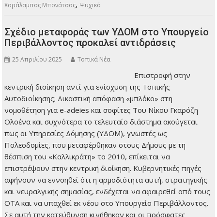
αποχαιρέτησε τον
Θοδωρή Μπούρα –
έναν άνθρωπο που
υπηρέτησε με
συνέπεια και ψυχή την τοπική κοινωνία του Ψυχικού, έναν
πατέρα, έναν σύζυγο, έναν φίλο που άφησε πίσω του
δυσαναπλήρωτο κενό. Η απώλειά του ήταν αιφνίδια και
συγκλόνισε όχι μόνο την οικογένειά του, αλλά και ευρύτερα
τη γειτονιά και την τοπική αυτοδιοίκηση, όπου είχε αφήσει
έντονο και ουσιαστικό αποτύπωμα. Για πάνω από 20 χρόνια
ο Θοδωρής Μπούρας υπηρέτησε τη Δημοτική ζωή με
ακεραιότητα και…
ΠΕΡΙΣΣΌΤΕΡΑ
,
,
,
Τα νέα του Δήμου
«Μέριμνα»
ΑΕΨ
Αθλητική Ένωση Ψυχικού
,
,
,
Αλεξία Τσάτσου
Ειρήνη Κατσαρού
Θοδωρής Μπούρας
Κοιμητήριο
,
,
Παπάγου
κρατήθηκε ενός λεπτού σιγή στην μνήμη τους
Κρίτος
,
,
,
Νεόφυτος
Ο Δήμαρχος Φιλοθέης Ψυχικού
Παντελής Ξυριδάκης