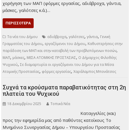
καθυστέρηση στην παραλαβή των Μέσων Ατομικής
Προστασίας (ΜΑΠ), καθώς και για τη μη καταβολή της
προβλεπόμενης αποζημίωσης για το έτος 2024 σε χρήματα,
αντί σε είδη. Σύμφωνα με το Σωματείο των εργαζομένων, το
ζήτημα έχει τεθεί πολλάκις προς τη Διοίκηση, καθώς η
χορήγηση των ΜΑΠ (φόρμες εργασίας, αδιάβροχα, γάντια,
μάσκες, γαλότσες κ.ά.)…
ΠΕΡΙΣΣΌΤΕΡΑ
,
,
,
Τα νέα του Δήμου
αδιάβροχα
γαλότσες
γάντια
Γενική
,
,
Γραμματέας του Δήμου
εργαζόμενοι του Δήμου
Καθυστερήσεις στην
,
παράδοση των ΜΑΠ και στην καταβολή των προβλεπόμενων ποσών
,
,
,
ΜΑΠ
μάσκες
ΜΕΣΑ ΑΤΟΜΙΚΗΣ ΠΡΟΣΤΑΣΙΑΣ
Ο Δήμαρχος Φιλοθέης
,
Ψυχικού
Σε διαμαρτυρία οι εργαζόμενοι του Δήμου για τα Μέσα
,
,
Ατομικής Προστασίας
φόρμες εργασίας
Χαράλαμπος Μπονάτσος
Συχνά τα κρούσματα παραβατικότητας στη 2η
πλατεία του Ψυχικού