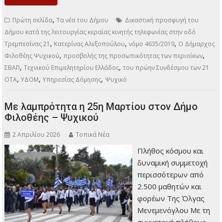
,
Πρώτη σελίδα
Τα νέα του Δήμου
Δικαστική προσφυγή του
Δήμου κατά της λειτουργίας κεραίας κινητής τηλεφωνίας στην οδό
,
,
,
Τρεμπεσίνας 21
Κατερίνας Αλεξοπούλου
νόμο 4635/2019
Ο Δήμαρχος
,
,
Φιλοθέης Ψυχικού
προσβολής της προσωπικότητας των περιοίκων
,
,
ΣΒΑΠ
Τεχνικού Επιμελητηρίου Ελλάδος
του πρώην Συνδέσμου των 21
,
,
,
ΟΤΑ
ΥΔΟΜ
Υπηρεσίας Δόμησης
Ψυχικό
Με λαμπρότητα η 25η Μαρτίου στον Δήμο
Φιλοθέης – Ψυχικού
2 Απριλίου 2026
Τοπικά Νέα
Πλήθος κόσμου και
δυναμική συμμετοχή
περισσότερων από
2.500 μαθητών και
φορέων Της Όλγας
Μενεμενόγλου Με τη