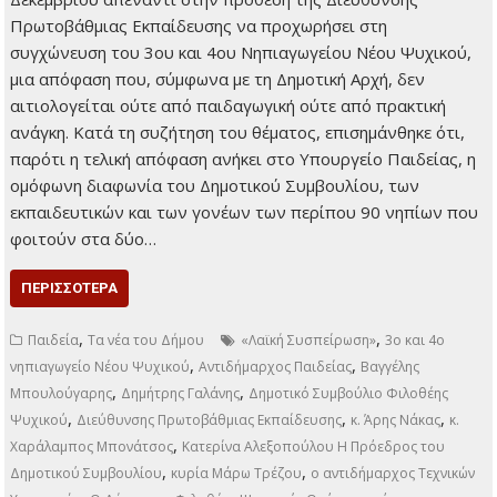
Πρωτοβάθμιας Εκπαίδευσης να προχωρήσει στη
συγχώνευση του 3ου και 4ου Νηπιαγωγείου Νέου Ψυχικού,
μια απόφαση που, σύμφωνα με τη Δημοτική Αρχή, δεν
αιτιολογείται ούτε από παιδαγωγική ούτε από πρακτική
ανάγκη. Κατά τη συζήτηση του θέματος, επισημάνθηκε ότι,
παρότι η τελική απόφαση ανήκει στο Υπουργείο Παιδείας, η
ομόφωνη διαφωνία του Δημοτικού Συμβουλίου, των
εκπαιδευτικών και των γονέων των περίπου 90 νηπίων που
φοιτούν στα δύο…
ΠΕΡΙΣΣΌΤΕΡΑ
,
,
Παιδεία
Τα νέα του Δήμου
«Λαϊκή Συσπείρωση»
3ο και 4ο
,
,
νηπιαγωγείο Νέου Ψυχικού
Αντιδήμαρχος Παιδείας
Βαγγέλης
,
,
Μπουλούγαρης
Δημήτρης Γαλάνης
Δημοτικό Συμβούλιο Φιλοθέης
,
,
,
Ψυχικού
Διεύθυνσης Πρωτοβάθμιας Εκπαίδευσης
κ. Άρης Νάκας
κ.
,
Χαράλαμπος Μπονάτσος
Κατερίνα Αλεξοπούλου Η Πρόεδρος του
,
,
Δημοτικού Συμβουλίου
κυρία Μάρω Τρέζου
ο αντιδήμαρχος Τεχνικών