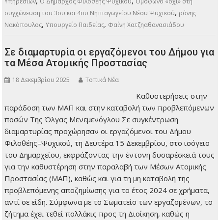
,
,
Υπηρεσιών
Ο Δήμαρχος Φιλοθέης Ψυχικού
Ομόφωνο «όχι» στη
,
συγχώνευση του 3ου και 4ου Νηπιαγωγείου Νέου Ψυχικού
ρόνης
,
,
Νακόπουλος
Υπουργείο Παιδείας
Φαίνη Χατζηαθανασιάδου
Σε διαμαρτυρία οι εργαζόμενοι του Δήμου για
τα Μέσα Ατομικής Προστασίας
18 Δεκεμβρίου 2025
Τοπικά Νέα
Καθυστερήσεις στην
παράδοση των ΜΑΠ
και στην καταβολή
των προβλεπόμενων
ποσών Της Όλγας
Μενεμενόγλου Σε
συγκέντρωση
διαμαρτυρίας
προχώρησαν οι εργαζόμενοι του Δήμου Φιλοθέης–Ψυχικού,
τη Δευτέρα 15 Δεκεμβρίου, στο ισόγειο του Δημαρχείου,
εκφράζοντας την έντονη δυσαρέσκειά τους για την