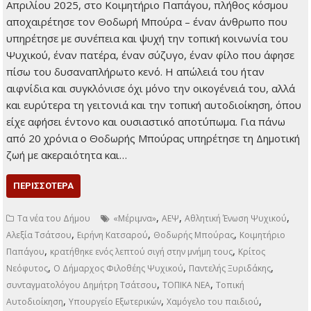
ΠΕΡΙΣΣΌΤΕΡΑ
,
Πρώτη σελίδα
Τα νέα του Δήμου
απέκτησε το πρώτο του
,
,
,
λογότυπο
Ένα σύμβολο ενότητας
Ο Δήμαρχος Φιλοθέης Ψυχικού
ο
,
Δήμος Φιλοθέης – Ψυχικού
Ο Δήμος Φιλοθέης-Ψυχικού απέκτησε
,
επιτέλους το πρώτο του λογότυπο!
οικολογίας και αισιοδοξίας για τις
,
,
,
τρεις Δημοτικές Ενότητες
Σοφία Γεωργοπούλου
ΤΟΠΙΚΑ ΝΕΑ
Χαράλαμπος Γ. Μπονάτσος
Αντίο στον Θοδωρή Μπούρα
25 Απριλίου 2025
Τοπικά Νέα
Ένας φίλος, ένας
αγωνιστής, ένας
άνθρωπος της
προσφοράς Στις 15
Απριλίου 2025, στο
Κοιμητήριο Παπάγου,
πλήθος κόσμου