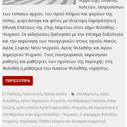
συμμετοχή πλήθους
πολιτών, εκπροσώπων
των τοπικών αρχών, του Ιερού Κλήρου και φορέων της
πόλης, γιορτάστηκε και φέτος με ιδιαίτερη λαμπρότητα η
Εθνική Επέτειος της 25ης Μαρτίου στον Δήμο Φιλοθέης –
Ψυχικού. Οι εκδηλώσεις ξεκίνησαν με την επίσημη δοξολογία
και την εκφώνηση των πανηγυρικών στους Ιερούς Ναούς
Αγίας Σοφίας Νέου Ψυχικού, Αγίας Φιλοθέης και Αγίου
Δημητρίου Ψυχικού. Τους πανηγυρικούς εκφώνησαν
μαθητές και μαθήτριες των σχολείων της περιοχής: στη
Φιλοθέη η μαθήτρια του Λυκείου Φιλοθέης «Χρήστος…
ΠΕΡΙΣΣΌΤΕΡΑ
,
,
,
Παιδεία
Πολιτιστικά
Πρώτη σελίδα
25η Μαρτίου
Αγίας
,
,
Φιλοθέης
Αγίου Δημητρίου Ψυχικού
Αντιδήμαρχος Παιδείας Αλίκη
,
,
Γκιζελή
ερούς Ναούς Αγίας Σοφίας Νέου Ψυχικού
Με λαμπρότητα η
,
25η Μαρτίου στον Δήμο Φιλοθέης – Ψυχικού
Ο Δήμαρχος Φιλοθέης
,
,
Ψυχικού
παρέλαση
Πλήθος κόσμου και δυναμική συμμετοχή