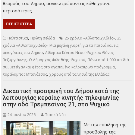
θεσμούς του Δήμου, συγκεντρώνοντας κάθε χρόνο
περισσότερες…
ΠΕΡΙΣΣΌΤΕΡΑ
,
,
Πολιτιστικά
Πρώτη σελίδα
25 χρόνια «Αθλοπαιχνιδιές»
25
χρόνια «Αθλοπαιχνιδιές»: Μια μεγάλη γιορτή για τα παιδιά και τις
,
οικογένειες του Δήμου
Αθλητικό Κέντρο Νέου Ψυχικού Θάνος
,
,
Βεζυργιάννης
Ο Δήμαρχος Φιλοθέης Ψυχικού
Πάνω από 1.000 παιδιά
,
συμμετείχαν και φέτος στο αγαπημένο καλοκαιρινό πρόγραμμα
,
Χαράλαμπος Μπονάτσος
χορούς από τα νησιά της Ελλάδας
Δικαστική προσφυγή του Δήμου κατά της
λειτουργίας κεραίας κινητής τηλεφωνίας
στην οδό Τρεμπεσίνας 21, στο Ψυχικό
24 Ιουνίου 2026
Τοπικά Νέα
Με την επίκληση της
προσβολής της