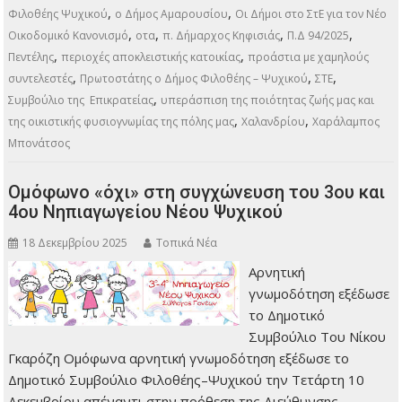
,
,
Φιλοθέης Ψυχικού
ο Δήμος Αμαρουσίου
Οι Δήμοι στο ΣτΕ για τον Νέο
,
,
,
,
Οικοδομικό Κανονισμό
οτα
π. Δήμαρχος Κηφισιάς
Π.Δ 94/2025
,
,
Πεντέλης
περιοχές αποκλειστικής κατοικίας
προάστια με χαμηλούς
,
,
,
συντελεστές
Πρωτοστάτης ο Δήμος Φιλοθέης – Ψυχικού
ΣΤΕ
,
Συμβούλιο της Επικρατείας
υπεράσπιση της ποιότητας ζωής μας και
,
,
της οικιστικής φυσιογνωμίας της πόλης μας
Χαλανδρίου
Χαράλαμπος
Μπονάτσος
Ομόφωνο «όχι» στη συγχώνευση του 3ου και
4ου Νηπιαγωγείου Νέου Ψυχικού
18 Δεκεμβρίου 2025
Τοπικά Νέα
Αρνητική
γνωμοδότηση εξέδωσε
το Δημοτικό
Συμβούλιο Του Νίκου
Γκαρόζη Ομόφωνα αρνητική γνωμοδότηση εξέδωσε το
Δημοτικό Συμβούλιο Φιλοθέης–Ψυχικού την Τετάρτη 10
Δεκεμβρίου απέναντι στην πρόθεση της Διεύθυνσης