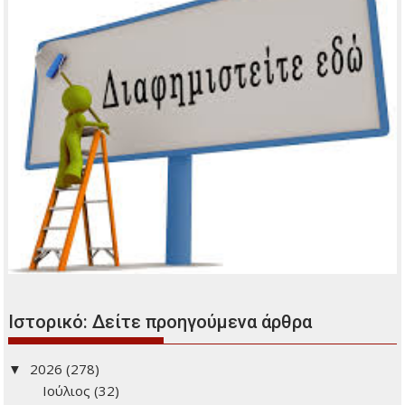
Πρόσφατα άρθρα
Μικρά και Ενημερωτικά
Ο Κώστας Χατζής μάγεψε το κοινό στη Φιλοθέη
Αφιέρωμα στα 90 χρόνια από τη γέννηση του Νίκου
Ξυλούρη
Νέο Κληρονομικό Δίκαιο
Οι δήμοι αποκτούν τη δυνατότητα χορήγησης επιδόματος