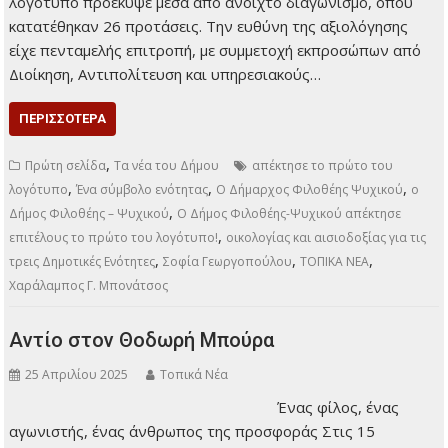
Ένα σύμβολο
ενότητας, οικολογίας
και αισιοδοξίας για τις
τρεις Δημοτικές
Ενότητες Της Όλγας
Μενεμενόγλου Μετά
από δεκαπέντε χρόνια
λειτουργίας ως
ενιαίος Δήμος, από την εποχή του «Καλλικράτη», ο Δήμος
Φιλοθέης-Ψυχικού απέκτησε επιτέλους το πρώτο του
επίσημο λογότυπο. Μια έλλειψη που όλοι παραδέχονταν
στην τοπική κοινωνία έρχεται να καλυφθεί με ένα έμβλημα
που αποτυπώνει την ιστορία, τη φυσιογνωμία και τις αξίες
του Δήμου μας. Το νέο λογότυπο προέκυψε μέσα από
ανοιχτό διαγωνισμό, όπου κατατέθηκαν 26 προτάσεις. Την
ευθύνη της αξιολόγησης είχε πενταμελής επιτροπή, με
συμμετοχή εκπροσώπων από Διοίκηση, Αντιπολίτευση και
υπηρεσιακούς…