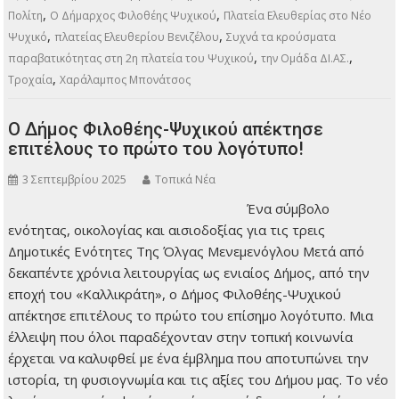
πλησίον της πλατείας Ελευθερίου Βενιζέλου…
ΠΕΡΙΣΣΌΤΕΡΑ
,
,
Καθημερινά
2η πλατεία Ψυχικού
Άμεση Δράση
Βασιλικής
,
Βαμβάτσικου
Διοικητού του Αστυνομικού Τμήματος Φιλοθέης–
,
,
,
Ψυχικού
Ελληνικής Αστυνομίας
Η αστυνομία
κρούσματα
,
παραβατικότητας
κρούσματα παραβατικότητας παρουσιάζουν
,
έξαρση
Μνημόνιο Συνεργασίας Δήμου – Υπουργείου Προστασίας του
,
,
Πολίτη
Ο Δήμαρχος Φιλοθέης Ψυχικού
Πλατεία Ελευθερίας στο Νέο
,
,
Ψυχικό
πλατείας Ελευθερίου Βενιζέλου
Συχνά τα κρούσματα
,
,
παραβατικότητας στη 2η πλατεία του Ψυχικού
την Ομάδα ΔΙ.ΑΣ.
,
Τροχαία
Χαράλαμπος Μπονάτσος
Ο Δήμος Φιλοθέης-Ψυχικού απέκτησε
επιτέλους το πρώτο του λογότυπο!
3 Σεπτεμβρίου 2025
Τοπικά Νέα