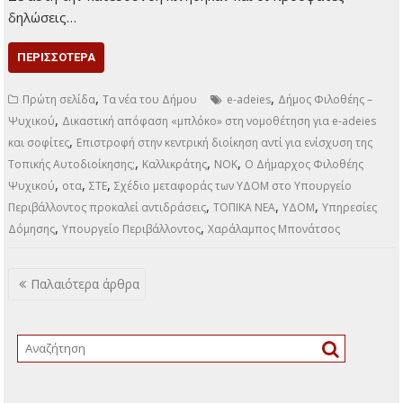
,
,
συνταγματολόγου Δημήτρη Τσάτσου
ΤΟΠΙΚΑ ΝΕΑ
Τοπική
,
,
,
Αυτοδιοίκηση
Υπουργείο Εξωτερικών
Χαμόγελο του παιδιού
,
Χαράλαμπος Μπονάτσος
Ψυχικό
Σχέδιο μεταφοράς των ΥΔΟΜ στο Υπουργείο
Περιβάλλοντος προκαλεί αντιδράσεις
25 Απριλίου 2025
Τοπικά Νέα
Επιστροφή στην
κεντρική διοίκηση αντί
για ενίσχυση της
Τοπικής
Αυτοδιοίκησης;
Δικαστική απόφαση
«μπλόκο» στη
νομοθέτηση για e-adeies και σοφίτες Του Νίκου Γκαρόζη
Ολοένα και συχνότερα το τελευταίο διάστημα ακούγεται
πως οι Υπηρεσίες Δόμησης (ΥΔΟΜ), γνωστές ως