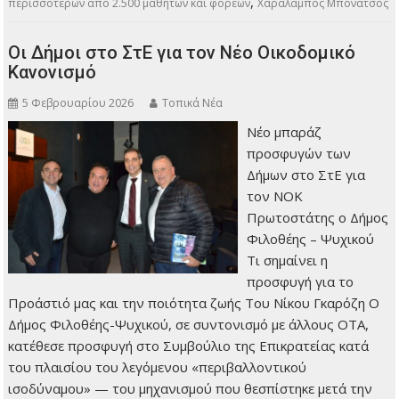
,
περισσότερων από 2.500 μαθητών και φορέων
Χαράλαμπος Μπονάτσος
Οι Δήμοι στο ΣτΕ για τον Νέο Οικοδομικό
Κανονισμό
5 Φεβρουαρίου 2026
Τοπικά Νέα
Νέο μπαράζ
προσφυγών των
Δήμων στο ΣτΕ για
τον ΝΟΚ
Πρωτοστάτης ο Δήμος
Φιλοθέης – Ψυχικού
Τι σημαίνει η
προσφυγή για το
Προάστιό μας και την ποιότητα ζωής Του Νίκου Γκαρόζη Ο
Δήμος Φιλοθέης-Ψυχικού, σε συντονισμό με άλλους ΟΤΑ,
κατέθεσε προσφυγή στο Συμβούλιο της Επικρατείας κατά
του πλαισίου του λεγόμενου «περιβαλλοντικού
ισοδύναμου» — του μηχανισμού που θεσπίστηκε μετά την