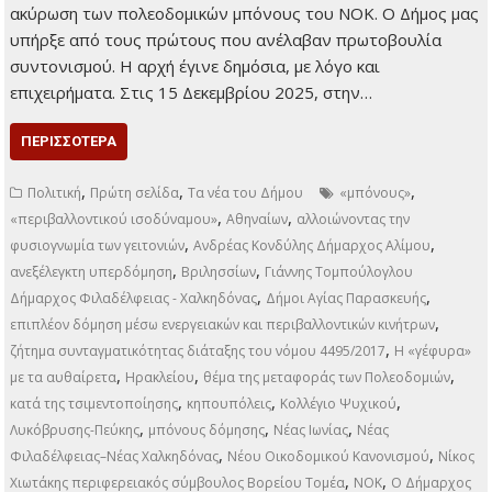
ακύρωση των πολεοδομικών μπόνους του ΝΟΚ. Ο Δήμος μας
υπήρξε από τους πρώτους που ανέλαβαν πρωτοβουλία
συντονισμού. Η αρχή έγινε δημόσια, με λόγο και
επιχειρήματα. Στις 15 Δεκεμβρίου 2025, στην…
ΠΕΡΙΣΣΌΤΕΡΑ
,
,
,
Πολιτική
Πρώτη σελίδα
Τα νέα του Δήμου
«μπόνους»
,
,
«περιβαλλοντικού ισοδύναμου»
Αθηναίων
αλλοιώνοντας την
,
,
φυσιογνωμία των γειτονιών
Ανδρέας Κονδύλης Δήμαρχος Αλίμου
,
,
ανεξέλεγκτη υπερδόμηση
Βριλησσίων
Γιάννης Τομπούλογλου
,
,
Δήμαρχος Φιλαδέλφειας - Χαλκηδόνας
Δήμοι Αγίας Παρασκευής
,
επιπλέον δόμηση μέσω ενεργειακών και περιβαλλοντικών κινήτρων
,
ζήτημα συνταγματικότητας διάταξης του νόμου 4495/2017
Η «γέφυρα»
,
,
,
με τα αυθαίρετα
Ηρακλείου
θέμα της μεταφοράς των Πολεοδομιών
,
,
,
κατά της τσιμεντοποίησης
κηπουπόλεις
Κολλέγιο Ψυχικού
,
,
,
Λυκόβρυσης-Πεύκης
μπόνους δόμησης
Νέας Ιωνίας
Νέας
,
,
Φιλαδέλφειας–Νέας Χαλκηδόνας
Νέου Οικοδομικού Κανονισμού
Νίκος
,
,
Χιωτάκης περιφερειακός σύμβουλος Βορείου Τομέα
ΝΟΚ
Ο Δήμαρχος