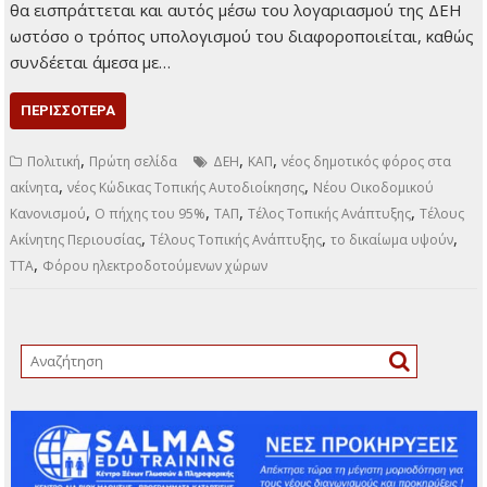
θα εισπράττεται και αυτός μέσω του λογαριασμού της ΔΕΗ
ωστόσο ο τρόπος υπολογισμού του διαφοροποιείται, καθώς
συνδέεται άμεσα με…
ΠΕΡΙΣΣΌΤΕΡΑ
,
,
,
Πολιτική
Πρώτη σελίδα
ΔΕΗ
ΚΑΠ
νέος δημοτικός φόρος στα
,
,
ακίνητα
νέος Κώδικας Τοπικής Αυτοδιοίκησης
Νέου Οικοδομικού
,
,
,
,
Κανονισμού
Ο πήχης του 95%
ΤΑΠ
Τέλος Τοπικής Ανάπτυξης
Τέλους
,
,
,
Ακίνητης Περιουσίας
Τέλους Τοπικής Ανάπτυξης
το δικαίωμα υψούν
,
ΤΤΑ
Φόρου ηλεκτροδοτούμενων χώρων