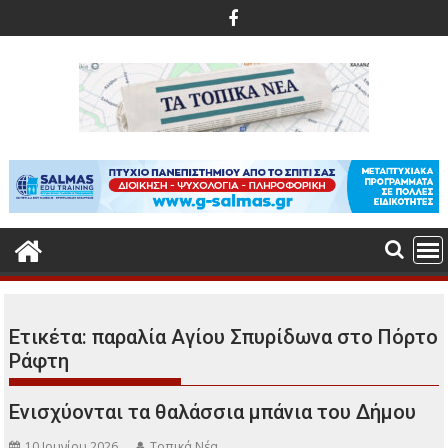
Περάστε
στο
περιεχόμενο
Ετικέτα:
παραλία Αγίου Σπυρίδωνα στο Πόρτο
Ράφτη
Ενισχύονται τα θαλάσσια μπάνια του Δήμου
10 Ιουνίου 2026
Τοπικά Νέα