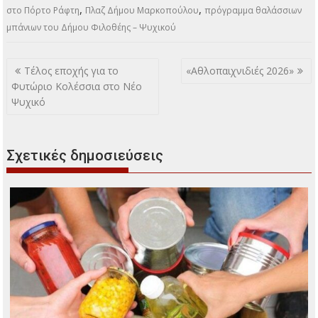
,
,
στο Πόρτο Ράφτη
Πλαζ Δήμου Μαρκοπούλου
πρόγραμμα θαλάσσιων
μπάνιων του Δήμου Φιλοθέης – Ψυχικού
Πλοήγηση
Τέλος εποχής για το
«Αθλοπαιχνιδιές 2026»
άρθρων
Φυτώριο Κολέσσια στο Νέο
Ψυχικό
Σχετικές δημοσιεύσεις