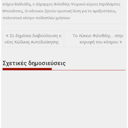
,
κτήριο Βαλλιάδη
ο Δήμαρχος Φιλοθέης-Ψυχικού κύριος Χαράλαμπος
,
,
Μπονάτσος
Οι κάτοικοι ζητούν οριστική λύση για το αμαξοστάσιο
πολιτιστικό κέντρο πολλαπλών χρήσεων
Πλοήγηση
Σε δημόσια διαβούλευση ο
Το Λύκειο Φιλοθέης… στην
άρθρων
νέος Κώδικας Αυτοδιοίκησης
κορυφή του κόσμου
Σχετικές δημοσιεύσεις