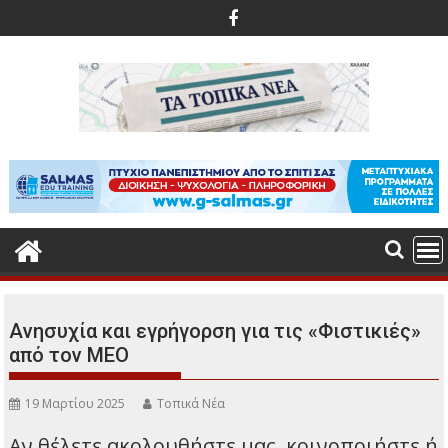
Περάστε
στο
περιεχόμενο
Ανησυχία και εγρήγορση για τις «Φιστικιές»
από τον ΜΕΟ
19 Μαρτίου 2025
Τοπικά Νέα
Αν θέλετε ακολουθήστε μας, κοινοποιήστε ή