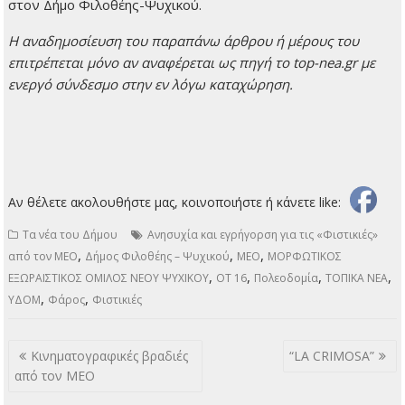
στον Δήμο Φιλοθέης-Ψυχικού.
H αναδημοσίευση του παραπάνω άρθρου ή μέρους του
επιτρέπεται μόνο αν αναφέρεται ως πηγή το top-nea.gr με
ενεργό σύνδεσμο στην εν λόγω καταχώρηση.
Αν θέλετε ακολουθήστε μας, κοινοποιήστε ή κάνετε like:
Τα νέα του Δήμου
Ανησυχία και εγρήγορση για τις «Φιστικιές»
,
,
,
από τον ΜΕΟ
Δήμος Φιλοθέης – Ψυχικού
ΜΕΟ
ΜΟΡΦΩΤΙΚΟΣ
,
,
,
,
ΕΞΩΡΑΙΣΤΙΚΟΣ ΟΜΙΛΟΣ ΝΕΟΥ ΨΥΧΙΚΟΥ
ΟΤ 16
Πολεοδομία
ΤΟΠΙΚΑ ΝΕΑ
,
,
ΥΔΟΜ
Φάρος
Φιστικιές
Πλοήγηση
Κινηματογραφικές βραδιές
“LA CRIMOSA”
άρθρων
από τον ΜΕΟ