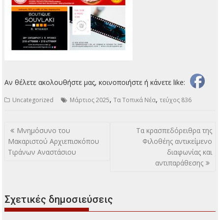
Αν θέλετε ακολουθήστε μας, κοινοποιήστε ή κάνετε like:
,
,
Uncategorized
Μάρτιος 2025
Τα Τοπικά Νέα
τεύχος 836
Πλοήγηση
Μνημόσυνο του
Τα κρασπεδόρειθρα της
άρθρων
Μακαριστού Αρχιεπισκόπου
Φιλοθέης αντικείμενο
Τιράνων Αναστάσιου
διαφωνίας και
αντιπαράθεσης
Σχετικές δημοσιεύσεις