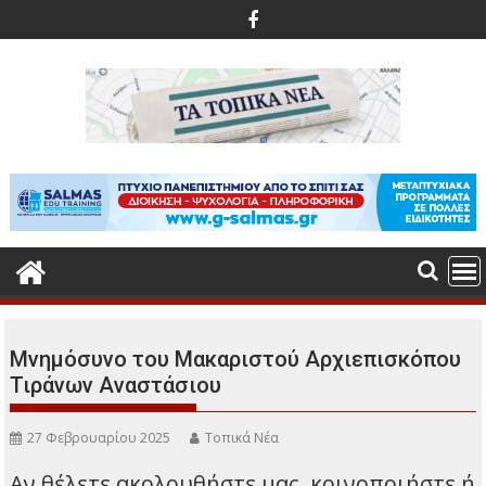
Περάστε
στο
περιεχόμενο
Μνημόσυνο του Μακαριστού Αρχιεπισκόπου
Τιράνων Αναστάσιου
27 Φεβρουαρίου 2025
Τοπικά Νέα
Αν θέλετε ακολουθήστε μας, κοινοποιήστε ή