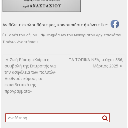
Αν θέλετε ακολουθήστε μας, κοινοποιήστε ή κάνετε like:
Τα νέα του Δήμου
Μνημόσυνο του Μακαριστού Αρχιεπισκόπου
Τιράνων Αναστάσιου
Πλοήγηση
Ζωή Ράπτη: «Καίρια η
ΤΑ ΤΟΠΙΚΑ ΝΕΑ, τεύχος 836,
άρθρων
συμβολή της Επιτροπής για
Μάρτιος 2025
την ασφάλεια των πολιτών-
Διεθνούς κύρους τα
εκπαιδευτικά της
προγράμματα»