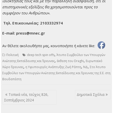
ιδιοκτησίας τους και με την παράλληλη διασφάλιση, ότι οι
επιστημονικές εξελίξεις θα χρησιμοποιούνται προς το
συμφέρον του Ανθρώπου».
Τηλ. Επικοινωνίας: 2103332974
E
–
mail
:
press
@
mnec
.
gr
Αν θέλετε ακολουθήστε μας, κοινοποιήστε ή κάνετε like:
,
Πολιτική
deep tech spin offs
Άτυπο Συμβούλιο των Υπουργών
,
,
Ανώτατης Εκπαίδευσης και Έρευνας
έκθεση του Draghi
Ευρωπαϊκό
,
,
,
Χώρο Έρευνας
η Υφυπουργός Ανάπτυξης Ζωή Ράπτη
ΝΔ
Στο Άτυπο
Συμβούλιο των Υπουργών Ανώτατης Εκπαίδευσης και Έρευνας της Ε.Ε. στη
Βουδαπέστη
Πλοήγηση
Τοπικά νέα, τεύχος 826,
Δημοτικά Σχόλια
άρθρων
Σεπτέμβριος 2024