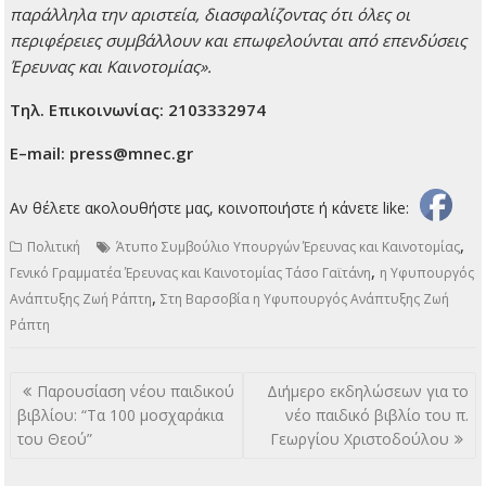
παράλληλα την αριστεία, διασφαλίζοντας ότι όλες οι
περιφέρειες συμβάλλουν και επωφελούνται από επενδύσεις
Έρευνας και Καινοτομίας».
Τηλ. Επικοινωνίας: 2103332974
E
–
mail
:
press
@
mnec
.
gr
Αν θέλετε ακολουθήστε μας, κοινοποιήστε ή κάνετε like:
,
Πολιτική
Άτυπο Συμβούλιο Υπουργών Έρευνας και Καινοτομίας
,
Γενικό Γραμματέα Έρευνας και Καινοτομίας Τάσο Γαϊτάνη
η Υφυπουργός
,
Ανάπτυξης Ζωή Ράπτη
Στη Βαρσοβία η Υφυπουργός Ανάπτυξης Ζωή
Ράπτη
Πλοήγηση
Παρουσίαση νέου παιδικού
Διήμερο εκδηλώσεων για το
άρθρων
βιβλίου: “Τα 100 μοσχαράκια
νέο παιδικό βιβλίο του π.
του Θεού”
Γεωργίου Χριστοδούλου