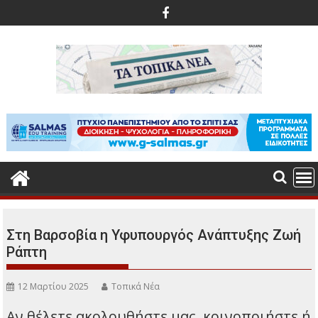
Περάστε
στο
περιεχόμενο
Στη Βαρσοβία η Υφυπουργός Ανάπτυξης Ζωή
Ράπτη
12 Μαρτίου 2025
Τοπικά Νέα
Αν θέλετε ακολουθήστε μας, κοινοποιήστε ή