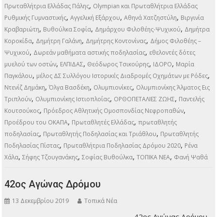
,
Πρωταθλήτρια Ελλάδας Πάλης
Olympian και Πρωταθλήτρια Ελλάδας
,
,
,
Ρυθμικής Γυμναστικής
Αγγελική Εξάρχου
Αθηνά Χατζηστύλη
Βιργινία
,
,
,
Κραβαριώτη
Βυθούλκα Σοφία
Δημάρχου Φιλοθέης-Ψυχικού
Δημήτρα
,
,
,
Κοροκίδα
Δημήτρη Γαλάνη
Δημήτρης Κοντονίνας
Δήμος Φιλοθέης –
,
,
Ψυχικού
Δωρεάν μαθήματα αστικής ποδηλασίας
εθελοντές δότες
,
,
,
,
μυελού των οστών
ΕΛΠΙΔΑΣ
Θεόδωρος Τσικούρης
ΙΔΟΡΟ
Μαρία
,
,
Παγκάλου
μέλος ΔΣ Συλλόγου Ιστορικές Διαδρομές Οχημάτων με Ρόδες
,
,
,
Ντενίζ Δημάκη
Όλγα Βασδέκη
Ολυμπιονίκες
Ολυμπιονίκης Άλματος Εις
,
,
,
Τριπλούν
Ολυμπιονίκης Ιστιοπλοΐας
ΟΡΘΟΠΕΤΑΛΙΕΣ ΖΩΗΣ
Παντελής
,
,
Κουτσούκος
Πρόεδρος Αθλητικής Ομοσπονδίας Νεφροπαθών
,
,
Προέδρου του ΟΚΑΠΑ
Πρωταθλητές Ελλάδας
πρωταθλητής
,
,
ποδηλασίας
Πρωταθλητής Ποδηλασίας και Τριάθλου
Πρωταθλητής
,
,
Ποδηλασίας Πίστας
Πρωταθλήτρια Ποδηλασίας Δρόμου 2020
Ρένα
,
,
,
,
Χάλα
Σήφης Τζουγανάκης
Σοφίας Βυθούλκα
ΤΟΠΙΚΑ ΝΕΑ
Φανή Ψαθά
42ος Αγώνας Δρόμου
13 Δεκεμβρίου 2019
Τοπικά Νέα
42ος Αγώνας Δρόμου