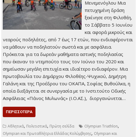
Μενεμενόγλου Μια
πετυχημένη δράση
ξεκίνησε στη Φιλοθέη,
το Σάββατο 5 Ιουνίου
και αφορά μικρούς και
νεαρούς ποδηλάτες, από 7 έως 17 ετών, που ενδιαφέρονται
να μάθουν να ποδηλατούν σωστά και με ασφάλεια.
Πρόκειται για τα δωρεάν μαθήματα αστικής ποδηλασίας
που έκαναν το ντεμπούτο τους τον Ιούνιο του 2020 και
σημείωσαν μεγάλη επιτυχία και ιδιαίτερο ενδιαφέρον. Μια
πρωτοβουλία του Δημάρχου Φιλοθέης-Ψυχικού, Δημήτρη
Γαλάνη και της Προέδρου του ΟΚΑΠΑ, Σοφίας Βυθούλκα, η
οποία διεξάγεται σε συνεργασία με το Ινστιτούτο Οδικής
Ασφάλειας «Πάνος Μυλωνάς» (I.O.ΑΣ.), διοργανώνεται…
ΠΕΡΙΣΣΌΤΕΡΑ
,
,
,
Αθλητικά
Πολιτιστικά
Πρώτη σελίδα
Olympian Triathlon
,
Olympian και Πρωταθλήτρια Ελλάδας Κολύμβησης
Olympian και