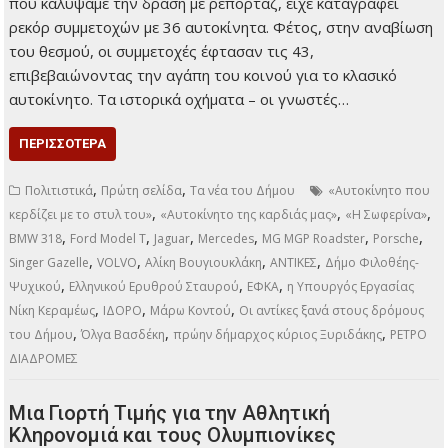
που καλύψαμε την δράση με ρεπορτάζ, είχε καταγραφεί
ρεκόρ συμμετοχών με 36 αυτοκίνητα. Φέτος, στην αναβίωση
του θεσμού, οι συμμετοχές έφτασαν τις 43,
επιβεβαιώνοντας την αγάπη του κοινού για το κλασικό
αυτοκίνητο. Τα ιστορικά οχήματα – οι γνωστές…
ΠΕΡΙΣΣΌΤΕΡΑ
,
,
Πολιτιστικά
Πρώτη σελίδα
Τα νέα του Δήμου
«Αυτοκίνητο που
,
,
,
κερδίζει με το στυλ του»
«Αυτοκίνητο της καρδιάς μας»
«Η Σωφερίνα»
,
,
,
,
,
,
BMW 318
Ford Model T
Jaguar
Mercedes
MG MGP Roadster
Porsche
,
,
,
,
Singer Gazelle
VOLVO
Αλίκη Βουγιουκλάκη
ΑΝΤΙΚΕΣ
Δήμο Φιλοθέης-
,
,
,
Ψυχικού
Ελληνικού Ερυθρού Σταυρού
ΕΦΚΑ
η Υπουργός Εργασίας
,
,
,
Νίκη Κεραμέως
ΙΔΟΡΟ
Μάρω Κοντού
Οι αντίκες ξανά στους δρόμους
,
,
,
του Δήμου
Όλγα Βασδέκη
πρώην δήμαρχος κύριος Ξυριδάκης
ΡΕΤΡΟ
ΔΙΑΔΡΟΜΕΣ
Μια Γιορτή Τιμής για την Αθλητική
Κληρονομιά και τους Ολυμπιονίκες