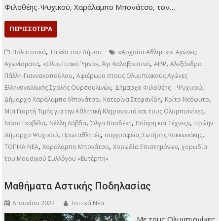
Φιλοθέης-Ψυχικού, Χαράλαμπο Μπονάτσο, τον…
ΠΕΡΙΣΣΌΤΕΡΑ
,
Πολιτιστικά
Τα νέα του Δήμου
«Αρχαίοι Αθλητικοί Αγώνες:
,
,
,
,
Αγωνίσματα
«Ολυμπιακό Ύμνο»
Άγι Καλαβρυτινό
ΑΕΨ
Αλεξάνδρα
,
Πάλλη-Γιαννακοπούλου
Αφιέρωμα στους Ολυμπιακούς Αγώνες
,
,
Ελληνογαλλικής Σχολής Ουρσουλινών
Δήμαρχο Φιλοθέης – Ψυχικού
,
,
,
Δήμαρχο Χαράλαμπο Μπονάτσο
Κατερίνα Στεφανίδη
Κρίτο Νεόφυτο
,
Μια Γιορτή Τιμής για την Αθλητική Κληρονομιά και τους Ολυμπιονίκες
,
,
,
,
Νάσο Γκαβέλα
Νέλλη Λάβδα
Όλγα Βασδέκη
Ποίηση και Τέχνες»
πρώην
,
,
,
Δήμαρχο Ψυχικού
Πρωταθλητές
συγγραφέας Σωτήρης Κοκκωνάκης
,
,
,
ΤΟΠΙΚΑ ΝΕΑ
Χαράλαμπο Μπονάτσο
Χορωδία Επιστημόνων
χορωδία
του Μουσικού Συλλόγου «Ευτέρπη»
Μαθήματα Αστικής Ποδηλασίας
8 Ιουνίου 2022
Τοπικά Νέα
Με τους Ολυμπιονίκες