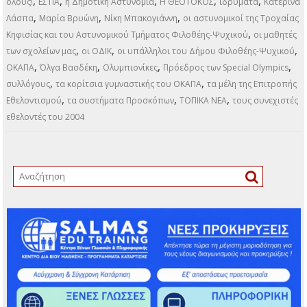
,
,
,
Αθλητικά
Πολιτιστικά
Πρώτη σελίδα
42ος Αγώνας Δρόμου
,
,
,
,
αγώνες για ΑμεΑ
ΑΕΨ
Άλσος Ψυχικού
ΑΟΦ
Βίκυ Κουβέλη και Ναίρη
,
,
,
Νιαγκουάρα
Γιάννα Δεσποτοπούλου
Δημάρχου Δημήτρη Γαλάνη
,
,
Δημήτρης Παπανικολάου
Δήμος Φιλοθέης – Ψυχικού
Ένας αγώνας για
,
,
,
,
,
όλους!
ΕΣΤΙΑ
η Δημοτική Αστυνομία
Η ΘΕΟΤΟΚΟΣ
ιδρύματα
Κατερίνα
,
,
,
Λάσπα
Μαρία Βρυώνη
Νίκη Μπακογιάννη
οι αστυνομικοί της Τροχαίας
,
Κηφισίας και του Αστυνομικού Τμήματος Φιλοθέης-Ψυχικού
οι μαθητές
,
,
,
των σχολείων μας
οι ΟΔΙΚ
οι υπάλληλοι του Δήμου Φιλοθέης-Ψυχικού
,
,
,
,
ΟΚΑΠΑ
Όλγα Βασδέκη
Ολυμπιονίκες
Πρόεδρος των Special Olympics
,
,
συλλόγους
τα κορίτσια γυμναστικής του ΟΚΑΠΑ
τα μέλη της Επιτροπής
,
,
,
Εθελοντισμού
τα συστήματα Προσκόπων
ΤΟΠΙΚΑ ΝΕΑ
τους συνεχιστές
εθελοντές του 2004