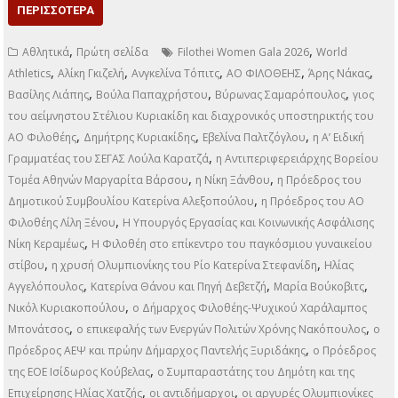
ΠΕΡΙΣΣΌΤΕΡΑ
,
,
Αθλητικά
Πρώτη σελίδα
Filothei Women Gala 2026
World
,
,
,
,
,
Athletics
Αλίκη Γκιζελή
Ανγκελίνα Τόπιτς
ΑΟ ΦΙΛΟΘΕΗΣ
Άρης Νάκας
,
,
,
Βασίλης Λιάπης
Βούλα Παπαχρήστου
Βύρωνας Σαμαρόπουλος
γιος
του αείμνηστου Στέλιου Κυριακίδη και διαχρονικός υποστηρικτής του
,
,
,
ΑΟ Φιλοθέης
Δημήτρης Κυριακίδης
Εβελίνα Παλτζόγλου
η Α’ Ειδική
,
Γραμματέας του ΣΕΓΑΣ Λούλα Καρατζά
η Αντιπεριφερειάρχης Βορείου
,
,
Τομέα Αθηνών Μαργαρίτα Βάρσου
η Νίκη Ξάνθου
η Πρόεδρος του
,
Δημοτικού Συμβουλίου Κατερίνα Αλεξοπούλου
η Πρόεδρος του ΑΟ
,
Φιλοθέης Λίλη Ξένου
Η Υπουργός Εργασίας και Κοινωνικής Ασφάλισης
,
Νίκη Κεραμέως
Η Φιλοθέη στο επίκεντρο του παγκόσμιου γυναικείου
,
,
στίβου
η χρυσή Ολυμπιονίκης του Ρίο Κατερίνα Στεφανίδη
Ηλίας
,
,
,
Αγγελόπουλος
Κατερίνα Θάνου και Πηγή Δεβετζή
Μαρία Βούκοβιτς
,
Νικόλ Κυριακοπούλου
ο Δήμαρχος Φιλοθέης-Ψυχικού Χαράλαμπος
,
,
Μπονάτσος
ο επικεφαλής των Ενεργών Πολιτών Χρόνης Νακόπουλος
ο
,
Πρόεδρος ΑΕΨ και πρώην Δήμαρχος Παντελής Ξυριδάκης
ο Πρόεδρος
,
της ΕΟΕ Ισίδωρος Κούβελας
ο Συμπαραστάτης του Δημότη και της
,
,
Επιχείρησης Ηλίας Χατζής
οι αντιδήμαρχοι
οι αργυρές Ολυμπιονίκες