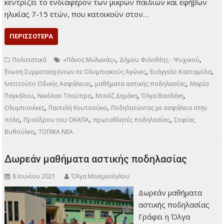
κεντρίζει το ενδιαφέρον των μικρών παιδιών και εφήβων
ηλικίας 7-15 ετών, που κατοικούν στον…
ΠΕΡΙΣΣΌΤΕΡΑ
,
,
Πολιτιστικά
«Πάνος Μυλωνάς»
Δήμου Φιλοθέης - Ψυχικού
,
,
Ένωση Συμμετασχόντων σε Ολυμπιακούς Αγώνες
Ευάγγελο Κασταμύλα
,
,
Ινστιτούτο Οδικής Ασφάλειας
μαθήματα αστικής ποδηλασίας
Μαρία
,
,
,
,
Παγκάλου
Νικόλαο Τσούπρα
Ντενίζ Δημάκη
Όλγα Βασδέκη
,
,
Ολυμπιονίκες
Παντελή Κουτσούκο
Ποδηλατώντας με ασφάλεια στην
,
,
,
πόλη
Προέδρου του ΟΚΑΠΑ
πρωταθλητές ποδηλασίας
Σοφίας
,
Βυθούλκα
ΤΟΠΙΚΑ ΝΕΑ
Δωρεάν μαθήματα αστικής ποδηλασίας
8 Ιουνίου 2021
Όλγα Μενεμενόγλου
Δωρεάν μαθήματα
αστικής ποδηλασίας
Γράφει η Όλγα