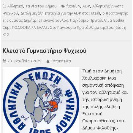
,
,
,
,
Αθλητικά
Τα νέα του Δήμου
futsal
V
ΑΕΨ
Αθλητικής Ένωσης
,
,
Ψυχικού
Διπλή μεγάλη επιτυχία για την ΑΕΨ στο Futsal!
ο προπονητής
,
της ομάδας Δημήτρης Παναγόπουλος
Παγκόσμιο Πρωτάθλημα Gothia
,
,
Cup
ΠΟΔΟΣΦΑΙΡΑ ΣΑΛΑΣ
Στο Παγκόσμιο Πρωτάθλημα της Σουηδίας η
Κ12
Κλειστό Γυμναστήριο Ψυχικού
20 Οκτωβρίου 2025
Τοπικά Νέα
Τιμή στον Δημήτρη
Χουλιαράκη Μια
σημαντική απόφαση
για τον αθλητισμό και
την ιστορική μνήμη
της πόλης έλαβε η
Επιτροπή
Ονοματοθεσίας του
Δήμου Φιλοθέης-