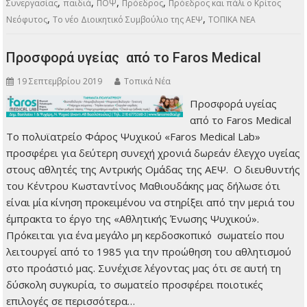
,
,
,
,
Συνεργασίας
παιδιά
ΠΟΨ
Πρόεδρος
Πρόεδρος και πάλι ο Κρίτος
,
,
Νεόφυτος
Το νέο Διοικητικό Συμβούλιο της ΑΕΨ
ΤΟΠΙΚΑ ΝΕΑ
Προσφορά υγείας από το Faros Medical
19 Σεπτεμβρίου 2019
Τοπικά Νέα
Προσφορά υγείας
από το Faros Medical
Το πολυϊατρείο Φάρος Ψυχικού «Faros Medical Lab»
προσφέρει για δεύτερη συνεχή χρονιά δωρεάν έλεγχο υγείας
στους αθλητές της Αντρικής Ομάδας της ΑΕΨ. Ο διευθυντής
του Κέντρου Κωσταντίνος Μαθιουδάκης μας δήλωσε ότι
είναι μία κίνηση προκειμένου να στηρίξει από την μεριά του
έμπρακτα το έργο της «Αθλητικής Ένωσης Ψυχικού».
Πρόκειται για ένα μεγάλο μη κερδοσκοπικό σωματείο που
λειτουργεί από το 1985 για την προώθηση του αθλητισμού
στο προάστιό μας. Συνέχισε λέγοντας μας ότι σε αυτή τη
δύσκολη συγκυρία, το σωματείο προσφέρει ποιοτικές
επιλογές σε περισσότερα…