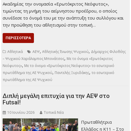
Ακαδημίας την ονομασία «Ερωτόκριτος Νεόφυτος»,
τιμώντας τη μνήμη του αείμνηστου προέδρου, ο οποίος
συνέδεσε το όνομά του με την ανάπτυξη του συλλόγου και
την προώθηση του αθλητισμού στην τοπική…
ΠΕΡΙΣΣΌΤΕΡΑ
,
,
Αθλητικά
ΑΕΨ
Αθλητικής Ένωσης Ψυχικού
Δήμαρχος Φιλοθέης
,
– Ψυχικού Χαράλαμπος Μπονάτσος
Με το όνομα «Ερωτόκριτος
,
Νεόφυτος»
Με το όνομα «Ερωτόκριτος Νεόφυτος» το εσωτερικό
,
,
πρωτάθλημα της ΑΕ Ψυχικού
Παντελής Ξυριδάκης
το εσωτερικό
πρωτάθλημα της ΑΕ Ψυχικού
Διπλή μεγάλη επιτυχία για την ΑΕΨ στο
Futsal!
10 Ιουνίου 2026
Τοπικά Νέα
Πρωταθλήτρια
Ελλάδος η Κ11 – Στο