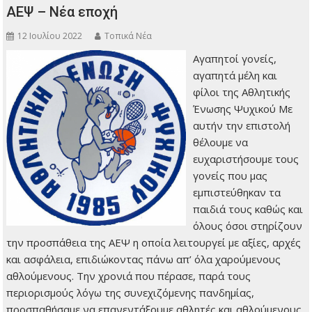
ΑΕΨ – Νέα εποχή
12 Ιουλίου 2022
Τοπικά Νέα
Αγαπητοί γονείς,
αγαπητά μέλη και
φίλοι της Αθλητικής
Ένωσης Ψυχικού Με
αυτήν την επιστολή
θέλουμε να
ευχαριστήσουμε τους
γονείς που μας
εμπιστεύθηκαν τα
παιδιά τους καθώς και
όλους όσοι στηρίζουν
την προσπάθεια της ΑΕΨ η οποία λειτουργεί με αξίες, αρχές
και ασφάλεια, επιδιώκοντας πάνω απ’ όλα χαρούμενους
αθλούμενους. Την χρονιά που πέρασε, παρά τους
περιορισμούς λόγω της συνεχιζόμενης πανδημίας,
προσπαθήσαμε να επανεντάξουμε αθλητές και αθλούμενους