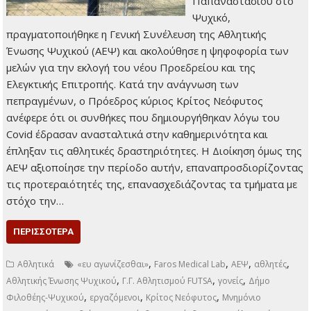
Παπαναστασίου στο
Ψυχικό,
πραγματοποιήθηκε η Γενική Συνέλευση της Αθλητικής
Ένωσης Ψυχικού (ΑΕΨ) και ακολούθησε η ψηφοφορία των
μελών για την εκλογή του νέου Προεδρείου και της
Ελεγκτικής Επιτροπής. Κατά την ανάγνωση των
πεπραγμένων, ο Πρόεδρος κύριος Κρίτος Νεόφυτος
ανέφερε ότι οι συνθήκες που δημιουργήθηκαν λόγω του
Covid έδρασαν ανασταλτικά στην καθημερινότητα και
έπληξαν τις αθλητικές δραστηριότητες. Η Διοίκηση όμως της
ΑΕΨ αξιοποίησε την περίοδο αυτήν, επαναπροσδιορίζοντας
τις προτεραιότητές της, επανασχεδιάζοντας τα τμήματα με
στόχο την…
ΠΕΡΙΣΣΌΤΕΡΑ
,
,
,
,
Αθλητικά
«ευ αγωνίζεσθαι»
Faros Medical Lab
ΑΕΨ
αθλητές
,
,
,
Αθλητικής Ένωσης Ψυχικού
Γ.Γ. Αθλητισμού FUTSA
γονείς
Δήμο
,
,
,
Φιλοθέης-Ψυχικού
εργαζόμενοι
Κρίτος Νεόφυτος
Μνημόνιο