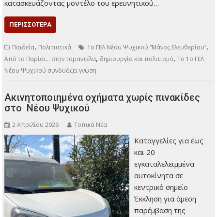
κατασκευάζοντας μοντέλο του ερευνητικού…
ΠΕΡΙΣΣΌΤΕΡΑ
,
,
Παιδεία
Πολιτιστικά
1ο ΓΕΛ Νέου Ψυχικού “Μάνος Ελευθερίου”
,
,
Από το Παρίσι… στην ταραντέλα
δημιουργία και πολιτισμό
Το 1ο ΓΕΛ
Νέου Ψυχικού συνδυάζει γνώση
Ακινητοποιημένα οχήματα χωρίς πινακίδες
στο Νέου Ψυχικού
2 Απριλίου 2026
Τοπικά Νέα
Καταγγελίες για έως
και 20
εγκαταλελειμμένα
αυτοκίνητα σε
κεντρικό σημείο
Έκκληση για άμεση
παρέμβαση της