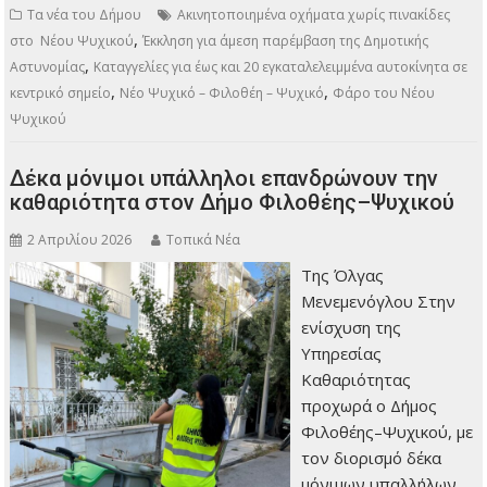
Τα νέα του Δήμου
Ακινητοποιημένα οχήματα χωρίς πινακίδες
,
στο Νέου Ψυχικού
Έκκληση για άμεση παρέμβαση της Δημοτικής
,
Αστυνομίας
Καταγγελίες για έως και 20 εγκαταλελειμμένα αυτοκίνητα σε
,
,
κεντρικό σημείο
Νέο Ψυχικό – Φιλοθέη – Ψυχικό
Φάρο του Νέου
Ψυχικού
Δέκα μόνιμοι υπάλληλοι επανδρώνουν την
καθαριότητα στον Δήμο Φιλοθέης–Ψυχικού
2 Απριλίου 2026
Τοπικά Νέα
Της Όλγας
Μενεμενόγλου Στην
ενίσχυση της
Υπηρεσίας
Καθαριότητας
προχωρά ο Δήμος
Φιλοθέης–Ψυχικού, με
τον διορισμό δέκα
μόνιμων υπαλλήλων