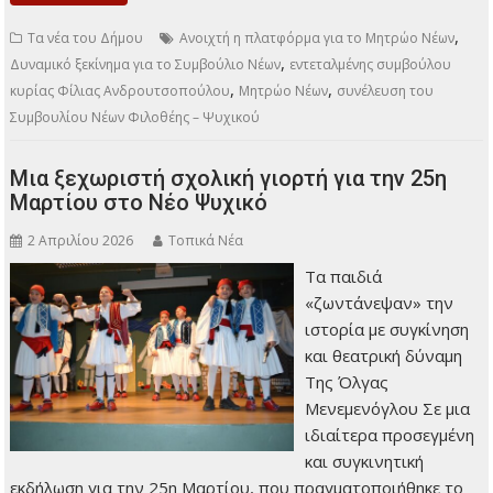
,
Τα νέα του Δήμου
Ανοιχτή η πλατφόρμα για το Μητρώο Νέων
,
Δυναμικό ξεκίνημα για το Συμβούλιο Νέων
εντεταλμένης συμβούλου
,
,
κυρίας Φίλιας Ανδρουτσοπούλου
Μητρώο Νέων
συνέλευση του
Συμβουλίου Νέων Φιλοθέης – Ψυχικού
Μια ξεχωριστή σχολική γιορτή για την 25η
Μαρτίου στο Νέο Ψυχικό
2 Απριλίου 2026
Τοπικά Νέα
Τα παιδιά
«ζωντάνεψαν» την
ιστορία με συγκίνηση
και θεατρική δύναμη
Της Όλγας
Μενεμενόγλου Σε μια
ιδιαίτερα προσεγμένη
και συγκινητική
εκδήλωση για την 25η Μαρτίου, που πραγματοποιήθηκε το