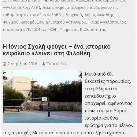
Τα νέα του Δήμου
Αντιδήμαρχος Καθαριότητας κύριος Ηλίας
,
,
Αγγελόπουλος
ΑΣΕΠ
Δέκα μόνιμοι υπάλληλοι επανδρώνουν την
,
καθαριότητα στον Δήμο Φιλοθέης–Ψυχικού
Δήμος Φιλοθέης –
,
,
,
Ψυχικού
ενός μόνιμου Δημοτικού Αστυνόμου
Ηλίας Αγγελόπουλος
,
προκήρυξης 7Κ/2024 του ΑΣΕΠ
Υπηρεσίας Καθαριότητας
Η Ιόνιος Σχολή φεύγει – ένα ιστορικό
κεφάλαιο κλείνει στη Φιλοθέη
2 Απριλίου 2026
Τοπικά Νέα
Μετά από έξι
δεκαετίες παρουσίας,
το εμβληματικό
εκπαιδευτήριο
αποχωρεί, αφήνοντας
πίσω του μια βαριά
ιστορία και ένα
ερώτημα για το μέλλον
της περιοχής Μετά από περισσότερα από εξήντα χρόνια