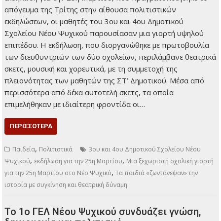
απόγευμα της Τρίτης στην αίθουσα πολιτιστικών
εκδηλώσεων, οι μαθητές του 3ου και 4ου Δημοτικού
Σχολείου Νέου Ψυχικού παρουσίασαν μια γιορτή υψηλού
επιπέδου. Η εκδήλωση, που διοργανώθηκε με πρωτοβουλία
των διευθυντριών των δύο σχολείων, περιλάμβανε θεατρικά
σκετς, μουσική και χορευτικά, με τη συμμετοχή της
πλειονότητας των μαθητών της ΣΤ’ Δημοτικού. Μέσα από
περισσότερα από δέκα αυτοτελή σκετς, τα οποία
επιμελήθηκαν με ιδιαίτερη φροντίδα οι…
ΠΕΡΙΣΣΌΤΕΡΑ
,
Παιδεία
Πολιτιστικά
3ου και 4ου Δημοτικού Σχολείου Νέου
,
,
Ψυχικού
εκδήλωση για την 25η Μαρτίου
Μια ξεχωριστή σχολική γιορτή
,
για την 25η Μαρτίου στο Νέο Ψυχικό
Τα παιδιά «ζωντάνεψαν» την
ιστορία με συγκίνηση και θεατρική δύναμη
Το 1ο ΓΕΛ Νέου Ψυχικού συνδυάζει γνώση,