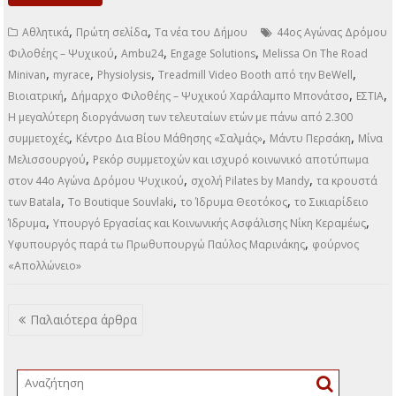
πάνω από 2.300
συμμετοχές 44ος
Αγώνας Δρόμου
Φιλοθέης – Ψυχικού
Της Όλγας
Μενεμενόγλου Με εικόνες που παρέπεμπαν σε μεγάλη
διοργάνωση και με τον παλμό να ανεβαίνει από νωρίς το
πρωί, πραγματοποιήθηκε την Κυριακή 22 Μαρτίου ο 44ος
Αγώνας Δρόμου Φιλοθέης – Ψυχικού, καταγράφοντας τη
μεγαλύτερη συμμετοχή των τελευταίων ετών και
επιβεβαιώνοντας ότι ο θεσμός περνά σε μια νέα, πιο
δυναμική και εξωστρεφή φάση. Περισσότεροι από 1.500
ενήλικες και περίπου 800 παιδιά κατέκλυσαν τους δρόμους
του Ψυχικού, ξεπερνώντας αισθητά τα δεδομένα
προηγούμενων ετών και…
ΠΕΡΙΣΣΌΤΕΡΑ
,
,
Αθλητικά
Πρώτη σελίδα
Τα νέα του Δήμου
44ος Αγώνας Δρόμου