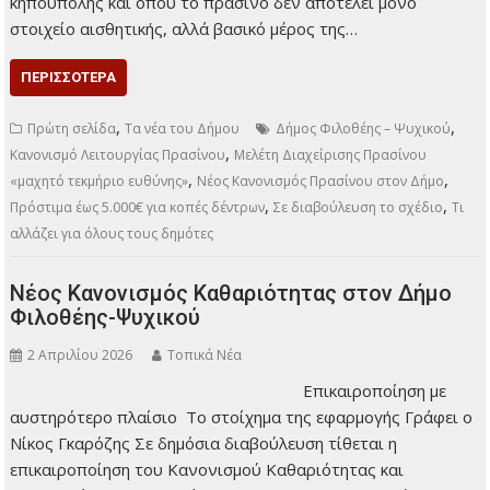
Μενεμενόγλου Ένα
νέο πλαίσιο
προστασίας και
διαχείρισης του πρασίνου αποκτά ο Δήμος Φιλοθέης –
Ψυχικού, με τον πρώτο ολοκληρωμένο Κανονισμό
Λειτουργίας Πρασίνου να τίθεται σε δημόσια διαβούλευση,
καλώντας τους πολίτες να ενημερωθούν και να
συμμετάσχουν με παρατηρήσεις και προτάσεις. Πρόκειται
για έναν κανονισμό με ιδιαίτερη βαρύτητα για έναν Δήμο
που διατηρεί σε μεγάλο βαθμό τον χαρακτήρα της
κηπούπολης και όπου το πράσινο δεν αποτελεί μόνο
στοιχείο αισθητικής, αλλά βασικό μέρος της…
ΠΕΡΙΣΣΌΤΕΡΑ
,
,
Πρώτη σελίδα
Τα νέα του Δήμου
Δήμος Φιλοθέης – Ψυχικού
,
Κανονισμό Λειτουργίας Πρασίνου
Μελέτη Διαχείρισης Πρασίνου
,
,
«μαχητό τεκμήριο ευθύνης»
Νέος Κανονισμός Πρασίνου στον Δήμο
,
,
Πρόστιμα έως 5.000€ για κοπές δέντρων
Σε διαβούλευση το σχέδιο
Τι