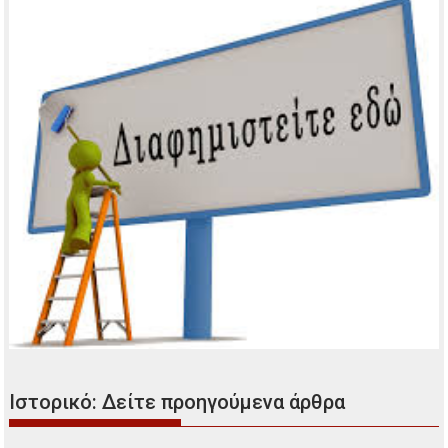
Πρόσφατα άρθρα
Μικρά και Ενημερωτικά
Ο Κώστας Χατζής μάγεψε το κοινό στη Φιλοθέη
Αφιέρωμα στα 90 χρόνια από τη γέννηση του Νίκου
Ξυλούρη
Νέο Κληρονομικό Δίκαιο
Οι δήμοι αποκτούν τη δυνατότητα χορήγησης επιδόματος
γέννησης