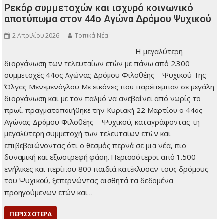
Το ερώτημα πλέον δεν είναι τι προβλέπεται, αλλά αν θα
εφαρμοστεί. Τι αλλάζει στην…
ΠΕΡΙΣΣΌΤΕΡΑ
,
Πρώτη σελίδα
Τα νέα του Δήμου
Αυστηροί κανόνες για πολίτες
,
,
και επιχειρήσεις
Επικαιροποίηση με αυστηρότερο πλαίσιο
Κανονισμού
Καθαριότητας και Προστασίας του Περιβάλλοντος του Δήμου Φιλοθέης-
,
,
,
Ψυχικού
κλαδέματα και φυσητήρες
κούτες
Νέος Κανονισμός
,
,
Καθαριότητας στον Δήμο Φιλοθέης-Ψυχικού
Πρόστιμα έως 1.500€
Τι
αλλάζει για σκουπίδια
Ρεκόρ συμμετοχών και ισχυρό κοινωνικό
αποτύπωμα στον 44ο Αγώνα Δρόμου Ψυχικού
2 Απριλίου 2026
Τοπικά Νέα
Η μεγαλύτερη
διοργάνωση των
τελευταίων ετών με