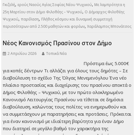
ΠΕΡΙΣΣΌΤΕΡΑ
,
,
,
Παιδεία
Πολιτιστικά
Πρώτη σελίδα
25η Μαρτίου
Αγίας
,
,
Φιλοθέης
Αγίου Δημητρίου Ψυχικού
Αντιδήμαρχος Παιδείας Αλίκη
,
,
Γκιζελή
ερούς Ναούς Αγίας Σοφίας Νέου Ψυχικού
Με λαμπρότητα η
,
25η Μαρτίου στον Δήμο Φιλοθέης – Ψυχικού
Ο Δήμαρχος Φιλοθέης
,
,
Ψυχικού
παρέλαση
Πλήθος κόσμου και δυναμική συμμετοχή
,
περισσότερων από 2.500 μαθητών και φορέων
Χαράλαμπος Μπονάτσος
Νέος Κανονισμός Πρασίνου στον Δήμο
2 Απριλίου 2026
Τοπικά Νέα
Πρόστιμα έως 5.000€
για κοπές δέντρων Τι
αλλάζει για όλους
τους δημότες – Σε
διαβούλευση το
σχέδιο Της Όλγας