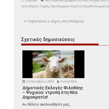
Πολιτική
Νέο πολιτικό γραφείο στο Νέο Ψυχικό για τ
,
στον Βόρειο Τομέα
Υφυπουργού παρά τω Πρωθυπουργώ κα
Πλοήγηση
Ξεφαντώνει ο Δήμος στις Απόκριες!
άρθρων
Σχετικές δημοσιεύσεις
24 Οκτωβρίου 2023
Τοπικά Νέα
Δημοτικές Εκλογές Φιλοθέης
– Ψυχικού: ντροπή στη Νέα
Δημοκρατία!
Αν θέλετε ακολουθήστε μας,