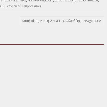
ον Παύλο Μαρινάκη
Παύλου Μαρινάκη
Σημείο επαφής με τους πολίτες
ι Κυβερνητικού Εκπροσώπου
Κοπή πίτας για τη ΔΗΜ.Τ.Ο. Φιλοθέης – Ψυχικού