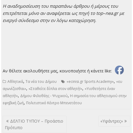
H
αναδημοσίευση του παραπάνω άρθρου ή μέρους του
επιτρέπεται μόνο αν αναφέρεται ως πηγή το
top
–
nea
.
gr
με
ενεργό σύνδεσμο στην εν λόγω καταχώρηση.
Αν θέλετε ακολουθήστε μας, κοινοποιήστε ή κάνετε like:
,
,
Αθλητικά
Τα νέα του Δήμου
«ecinisi.gr Sports Academy»
«ευ
,
,
αγωνίζεσθαι»
«Σταθείτε δίπλα στον αθλητή!»
«Υιοθετήστε έναν
,
,
αθλητή!»
Δήμου Φιλοθέης - Ψυχικού
Η σημασία του αθλητισμού στην
,
εφηβική ζωή
Πολιτιστικό Κέντρο Μπενετάτου
Πλοήγηση
ΔΕΛΤΙΟ ΤΥΠΟΥ – Προάστιο
«Υφάντρες»
άρθρων
Πρότυπο