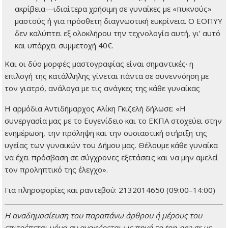
ακρίβεια—ιδιαίτερα χρήσιμη σε γυναίκες με «πυκνούς»
μαστούς ή για πρόσθετη διαγνωστική ευκρίνεια. Ο ΕΟΠΥΥ
δεν καλύπτει εξ ολοκλήρου την τεχνολογία αυτή, γι’ αυτό
και υπάρχει συμμετοχή 40€.
Και οι δύο μορφές μαστογραφίας είναι σημαντικές· η
επιλογή της κατάλληλης γίνεται πάντα σε συνεννόηση με
τον γιατρό, ανάλογα με τις ανάγκες της κάθε γυναίκας
Η αρμόδια Αντιδήμαρχος Αλίκη Γκιζελή δήλωσε: «Η
συνεργασία μας με το Ευγενίδειο και το ΕΚΠΑ στοχεύει στην
ενημέρωση, την πρόληψη και την ουσιαστική στήριξη της
υγείας των γυναικών του Δήμου μας. Θέλουμε κάθε γυναίκα
να έχει πρόσβαση σε σύγχρονες εξετάσεις και να μην αμελεί
τον προληπτικό της έλεγχο».
Για πληροφορίες και ραντεβού: 2132014650 (09:00–14:00)
H αναδημοσίευση του παραπάνω άρθρου ή μέρους του
επιτρέπεται μόνο αν αναφέρεται ως πηγή το top-nea.gr με