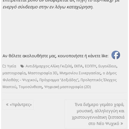
ενεργό σύνδεσμο στην εν λόγω καταχώρηση.
Αν θέλετε ακολουθήστε μας, κοινοποιήστε ή κάνετε like:
,
,
,
,
Υγεία
Αντιδήμαρχος Αλίκη Γκιζελή
ΕΚΠΑ
ΕΟΠΠΥ
Ευγενίδειο
,
,
,
μαστογραφία
Μαστογραφία 3D
Μνημονίου Συνεργασίας
ο Δήμος
,
,
Φιλοθέης – Ψυχικού
Πρόγραμμα “Δοξιάδης”
Προληπτικός Έλεγχος
,
,
Μαστού
Τομοσύνθεση
Ψηφιακή μαστογραφία (2D)
Πλοήγηση
«Υφάντρες»
Ένα διήμερο γεμάτο χαρά,
άρθρων
μουσική, αλληλεγγύη και
χριστουγεννιάτικη ζεστασιά
στο Νέο Ψυχικό