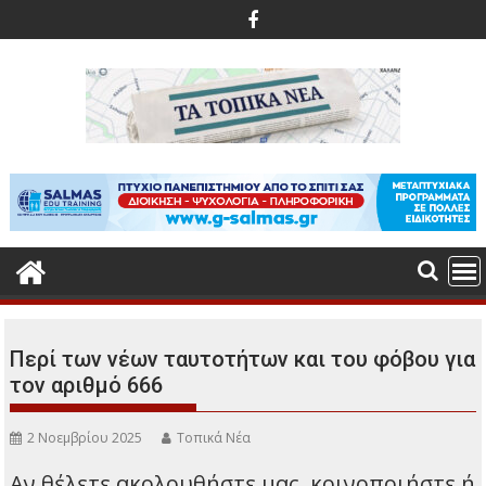
Περάστε
στο
περιεχόμενο
Περί των νέων ταυτοτήτων και του φόβου για
τον αριθμό 666
2 Νοεμβρίου 2025
Τοπικά Νέα
Αν θέλετε ακολουθήστε μας, κοινοποιήστε ή