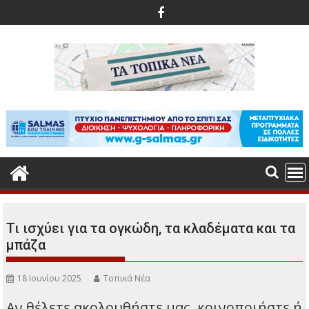
Περάστε
στο
περιεχόμενο
Τι ισχύει για τα ογκώδη, τα κλαδέματα και τα
μπάζα
18 Ιουνίου 2025
Τοπικά Νέα
Αν θέλετε ακολουθήστε μας, κοινοποιήστε ή