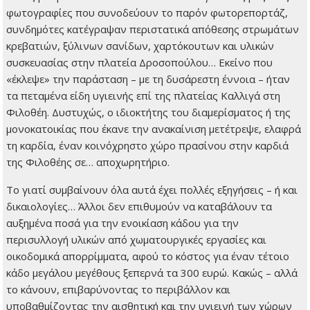
φωτογραφίες που συνοδεύουν το παρόν φωτορεπορτάζ,
συνδημότες κατέγραψαν περιστατικά απόθεσης στρωμάτων
κρεβατιών, ξύλινων σανίδων, χαρτόκουτων και υλικών
συσκευασίας στην πλατεία Δροσοπούλου… Εκείνο που
«έκλεψε» την παράσταση – με τη δυσάρεστη έννοια – ήταν
τα πεταμένα είδη υγιεινής επί της πλατείας Καλλιγά στη
Φιλοθέη. Δυστυχώς, ο ιδιοκτήτης του διαμερίσματος ή της
μονοκατοικίας που έκανε την ανακαίνιση μετέτρεψε, ελαφρά
τη καρδία, έναν κοινόχρηστο χώρο πρασίνου στην καρδιά
της Φιλοθέης σε… αποχωρητήριο.
Το γιατί συμβαίνουν όλα αυτά έχει πολλές εξηγήσεις – ή και
δικαιολογίες… Άλλοι δεν επιθυμούν να καταβάλουν τα
αυξημένα ποσά για την ενοικίαση κάδου για την
περισυλλογή υλικών από χωματουργικές εργασίες και
οικοδομικά απορρίμματα, αφού το κόστος για έναν τέτοιο
κάδο μεγάλου μεγέθους ξεπερνά τα 300 ευρώ. Κακώς – αλλά
το κάνουν, επιβαρύνοντας το περιβάλλον και
υποβαθμίζοντας την αισθητική και την υγιεινή των χώρων