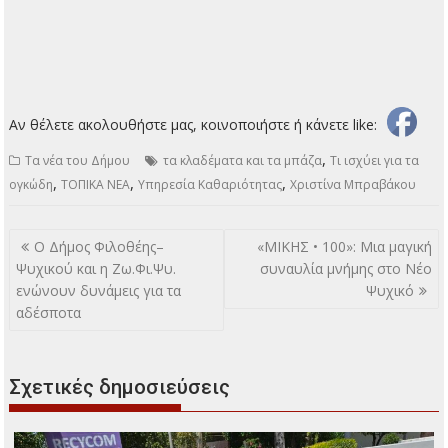
Αν θέλετε ακολουθήστε μας, κοινοποιήστε ή κάνετε like:
,
Τα νέα του Δήμου
τα κλαδέματα και τα μπάζα
Τι ισχύει για τα
,
,
,
ογκώδη
ΤΟΠΙΚΑ ΝΕΑ
Υπηρεσία Καθαριότητας
Χριστίνα Μπραβάκου
Πλοήγηση
Ο Δήμος Φιλοθέης–
«ΜΙΚΗΣ • 100»: Μια μαγική
άρθρων
Ψυχικού και η Ζω.Φι.Ψυ.
συναυλία μνήμης στο Νέο
ενώνουν δυνάμεις για τα
Ψυχικό
αδέσποτα
Σχετικές δημοσιεύσεις