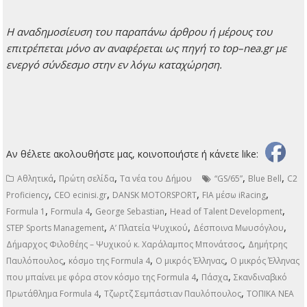
H
αναδημοσίευση του παραπάνω άρθρου ή μέρους του
επιτρέπεται μόνο αν αναφέρεται ως πηγή το
top
–
nea
.
gr
με
ενεργό σύνδεσμο στην εν λόγω καταχώρηση.
Αν θέλετε ακολουθήστε μας, κοινοποιήστε ή κάνετε like:
,
,
,
,
Αθλητικά
Πρώτη σελίδα
Τα νέα του Δήμου
“GS/65”
Blue Bell
C2
,
,
,
,
Proficiency
CEO ecinisi.gr
DANSK MOTORSPORT
FIA μέσω iRacing
,
,
,
,
Formula 1
Formula 4
George Sebastian
Head of Talent Development
,
,
,
STEP Sports Management
Α’ Πλατεία Ψυχικού
Δέσποινα Μωυσόγλου
,
Δήμαρχος Φιλοθέης – Ψυχικού κ. Χαράλαμπος Μπονάτσος
Δημήτρης
,
,
,
Παυλόπουλος
κόσμο της Formula 4
Ο μικρός Έλληνας
Ο μικρός Έλληνας
,
,
που μπαίνει με φόρα στον κόσμο της Formula 4
Πάσχα
Σκανδιναβικό
,
,
Πρωτάθλημα Formula 4
Τζωρτζ Σεμπάστιαν Παυλόπουλος
ΤΟΠΙΚΑ ΝΕΑ