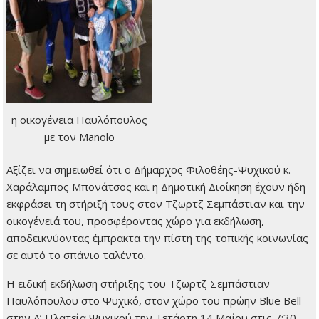
η οικογένεια Παυλόπουλος
με τον Manolo
Αξίζει να σημειωθεί ότι ο Δήμαρχος Φιλοθέης-Ψυχικού κ.
Χαράλαμπος Μπονάτσος και η Δημοτική Διοίκηση έχουν ήδη
εκφράσει τη στήριξή τους στον Τζωρτζ Σεμπάστιαν και την
οικογένειά του, προσφέροντας χώρο για εκδήλωση,
αποδεικνύοντας έμπρακτα την πίστη της τοπικής κοινωνίας
σε αυτό το σπάνιο ταλέντο.
Η ειδική εκδήλωση στήριξης του Τζωρτζ Σεμπάστιαν
Παυλόπουλου στο Ψυχικό, στον χώρο του πρώην Blue Bell
στην Α’ Πλατεία Ψυχικού την Τετάρτη 14 Μαΐου στις 7:30