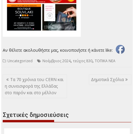
Αν θέλετε ακολουθήστε μας, κοινοποιήστε ή κάνετε like:
,
,
Uncategorized
Νοέμβριος 2024
τεύχος 830
ΤΟΠΙΚΑ ΝΕΑ
Πλοήγηση
Τα 70 χρόνια του CERN και
Δημοτικά Σχόλια
άρθρων
η συνεισφορά της Ελλάδας
στο παρόν και στο μέλλον
Σχετικές δημοσιεύσεις