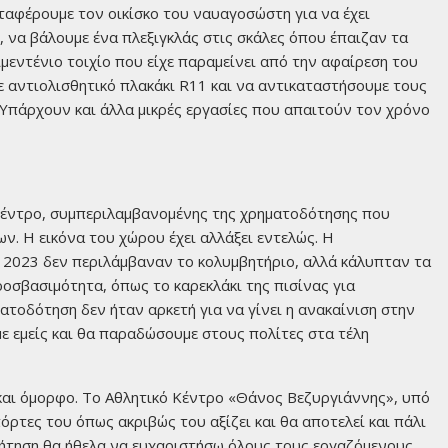
εταφέρουμε τον οικίσκο του ναυαγοσώστη για να έχει
, να βάλουμε ένα πλεξιγκλάς στις σκάλες όπου έπαιζαν τα
ιμεντένιο τοιχίο που είχε παραμείνει από την αφαίρεση του
 αντιολισθητικό πλακάκι R11 και να αντικαταστήσουμε τους
Υπάρχουν και άλλα μικρές εργασίες που απαιτούν τον χρόνο
 Κέντρο, συμπεριλαμβανομένης της χρηματοδότησης που
ων. Η εικόνα του χώρου έχει αλλάξει εντελώς. Η
ο 2023 δεν περιλάμβαναν το κολυμβητήριο, αλλά κάλυπταν τα
ροσβασιμότητα, όπως το καρεκλάκι της πισίνας για
ατοδότηση δεν ήταν αρκετή για να γίνει η ανακαίνιση στην
 εμείς και θα παραδώσουμε στους πολίτες στα τέλη
και όμορφο. Το Αθλητικό Κέντρο «Θάνος Βεζυργιάννης», υπό
ρτες του όπως ακριβώς του αξίζει και θα αποτελεί και πάλι
υζήτηση θα ήθελα να ευχαριστήσω όλους τους εργαζόμενους