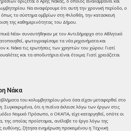
εσιών ορίζεται ο Άρης Νάκας, ο οποίος αναλαμβάνει και
λυμβητηρίου. Να αναφέρουμε ότι αυτή την χρονική περίοδο, ο
α, όπως το σύστημα ομβρίων στη Φιλοθέη, την κατασκευή
ριση της καθημερινότητας του Δήμου.
«Τοπικά Νέα» συναντήθηκαν με τον Αντιδήμαρχο στο Αθλητικό
ματοποιηθεί, φωτογραφίσαμε τα νέα μηχανήματα και
ν κ. Νάκα τις ερωτήσεις των χρηστών του χώρου: Γιατί
ουαλέτες και τα αποδυτήρια είναι έτοιμα; Γιατί χρειάζεται
ρη Νάκα
οβλήματα του κολυμβητηρίου μόνο όσα είχαν μεταφερθεί στο
 Συγκεκριμένα, ότι η πισίνα έκλεισε λόγω των έργων στις
ρμόδιο Νομικό Πρόσωπο, ο ΟΚΑΠΑ, είχε καταργηθεί, οπότε οι
α, της οποίας προΐσταμαι, ανέλαβε το έργο λόγω της
ς ευθύνης, ζήτησα ενημέρωση προκειμένου η Τεχνική