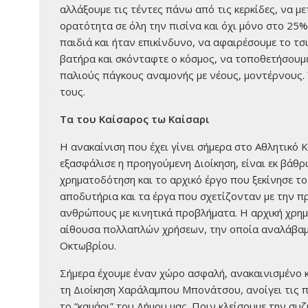
αλλάξουμε τις τέντες πάνω από τις κερκίδες, να μ
ορατότητα σε όλη την πισίνα και όχι μόνο στο 25%
παιδιά και ήταν επικίνδυνο, να αφαιρέσουμε το τσ
βατήρα και σκόνταφτε ο κόσμος, να τοποθετήσουμε
παλιούς πάγκους αναμονής με νέους, μοντέρνους. 
τους.
Τα του Καίσαρος τω Καίσαρι
Η ανακαίνιση που έχει γίνει σήμερα στο Αθλητικό
εξασφάλισε η προηγούμενη Διοίκηση, είναι εκ βάθρ
χρηματοδότηση και το αρχικό έργο που ξεκίνησε τ
αποδυτήρια και τα έργα που σχετίζονταν με την π
ανθρώπους με κινητικά προβλήματα. Η αρχική χρημ
αίθουσα πολλαπλών χρήσεων, την οποία αναλάβαμε
Οκτωβρίου.
Σήμερα έχουμε έναν χώρο ασφαλή, ανακαινισμένο 
τη Διοίκηση Χαράλαμπου Μπονάτσου, ανοίγει τις πό
το “καμάρι” του Δήμου μας. Πριν κλείσουμε την σ