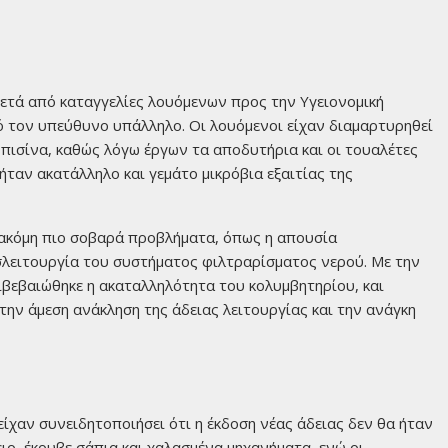
μετά από καταγγελίες λουόμενων προς την Υγειονομική
ό τον υπεύθυνο υπάλληλο. Οι λουόμενοι είχαν διαμαρτυρηθεί
 πισίνα, καθώς λόγω έργων τα αποδυτήρια και οι τουαλέτες
ήταν ακατάλληλο και γεμάτο μικρόβια εξαιτίας της
 ακόμη πιο σοβαρά προβλήματα, όπως η απουσία
σλειτουργία του συστήματος φιλτραρίσματος νερού. Με την
πιβεβαιώθηκε η ακαταλληλότητα του κολυμβητηρίου, και
την άμεση ανάκληση της άδειας λειτουργίας και την ανάγκη
ίχαν συνειδητοποιήσει ότι η έκδοση νέας άδειας δεν θα ήταν
ιο, έκρυβε σάπια και χαλασμένα μηχανήματα, ενώ οι