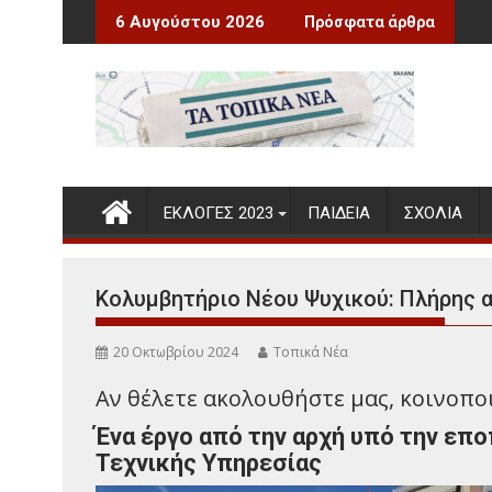
Περάστε
ά και Ενημερωτικά
Ο Κώστας Χατζής 
6 Αυγούστου 2026
Πρόσφατα άρθρα
στο
περιεχόμενο
ΕΚΛΟΓΕΣ 2023
ΠΑΙΔΕΊΑ
ΣΧΌΛΙΑ
Κολυμβητήριο Νέου Ψυχικού: Πλήρης α
20 Οκτωβρίου 2024
Τοπικά Νέα
Αν θέλετε ακολουθήστε μας, κοινοποιή
Ένα έργο από την αρχή υπό την επο
Τεχνικής Υπηρεσίας