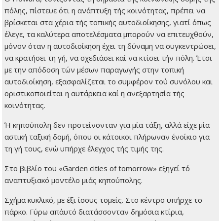
πόλης, πίστευε ότι η ανάπτυξη τής κοινότητας, πρέπει να
βρίσκεται στα χέρια τής τοπικής αυτοδιοίκησης, γιατί όπως
έλεγε, τα καλύτερα αποτελέσματα μπορούν να επιτευχθούν,
μόνον όταν η αυτοδιοίκηση έχει τη δύναμη να συγκεντρώσει,
να κρατήσει τη γή, να σχεδιάσει καί να κτίσει τήν πόλη. Έτσι
με την απόδοση τών μέσων παραγωγής στην τοπική
αυτοδιοίκηση, εξασφαλίζεται το συμφέρον τού συνόλου και
οριστικοποιείται η αυτάρκεια καί η ανεξαρτησία τής
κοινότητας.
Ή κηπούπολη δεν προτείνονταν για μία τάξη, αλλά είχε μία
αστική ταξική δομή, όπου οι κάτοικοι πλήρωναν ένοίκιο για
τη γή τους, ενώ υπήρχε έλεγχος τής τιμής της.
Στο βιβλίο του «Garden cities of tomorrow» εξηγεί τό
αναπτυξιακό μοντέλο μιάς κηπούπολης.
Σχήμα κυκλικό, με έξι ίσους τομείς. Στο κέντρο υπήρχε το
πάρκο. Γύρω απ΄αυτό διατάσσονταν δημόσια κτίρια,