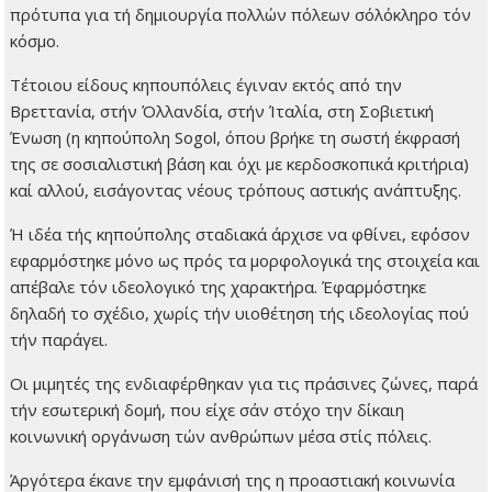
πρότυπα για τή δημιουργία πολλών πόλεων σ΄ολόκληρο τόν
κόσμο.
Τέτοιου είδους κηπουπόλεις έγιναν εκτός από την
Βρεττανία, στήν Όλλανδία, στήν Ίταλία, στη Σοβιετική
Ένωση (η κηπούπολη Sogol, όπου βρήκε τη σωστή έκφρασή
της σε σοσιαλιστική βάση και όχι με κερδοσκοπικά κριτήρια)
καί αλλού, εισάγοντας νέους τρόπους αστικής ανάπτυξης.
Ή ιδέα τής κηπούπολης σταδιακά άρχισε να φθίνει, εφ΄όσον
εφαρμόστηκε μόνο ως πρός τα μορφολογικά της στοιχεία και
απέβαλε τόν ιδεολογικό της χαρακτήρα. Έφαρμόστηκε
δηλαδή το σχέδιο, χωρίς τήν υιοθέτηση τής ιδεολογίας πού
τήν παράγει.
Οι μιμητές της ενδιαφέρθηκαν για τις πράσινες ζώνες, παρά
τήν εσωτερική δομή, που είχε σάν στόχο την δίκαιη
κοινωνική οργάνωση τών ανθρώπων μέσα στίς πόλεις.
Άργότερα έκανε την εμφάνισή της η προαστιακή κοινωνία