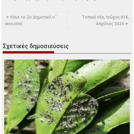
Πλοήγηση
Κάνε το 2ο Δημοτικό ν΄
Τοπικά νέα, τεύχος 818,
άρθρων
ακουστεί
Απρίλιος 2024
Σχετικές δημοσιεύσεις