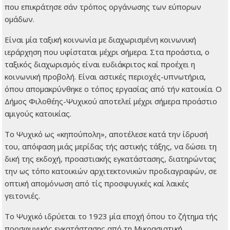
που επικράτησε σάν τρόπος οργάνωσης των εύπορων
ομάδων.
Είναι μία ταξική κοινωνία με διαχωρισμένη κοινωνική
ιεράρχηση που υφίσταται μέχρι σήμερα. Στα προάστια, ο
ταξικός διαχωρισμός είναι ευδιάκριτος καί προέχει η
κοινωνική προβολή. Είναι αστικές περιοχές-υπνωτήρια,
όπου απομακρύνθηκε ο τόπος εργασίας από τήν κατοικία. Ο
Δήμος Φιλοθέης-Ψυχικού αποτελεί μέχρι σήμερα προάστιο
αμιγούς κατοικίας.
Το Ψυχικό ως «κηπούπολη», αποτέλεσε κατά την ίδρυσή
του, απόφαση μιάς μερίδας τής αστικής τάξης, να δώσει τη
δική της εκδοχή, προαστιακής εγκατάστασης, διατηρώντας
την ως τόπο κατοικιών αρχιτεκτονικών προδιαγραφών, σε
οπτική απομόνωση από τίς προσφυγικές καί λαικές
γειτονιές.
Το Ψυχικό ιδρύεται το 1923 μία εποχή όπου το ζήτημα τής
προσφυγικής εγκατάστασης από τη Μικρασιατική