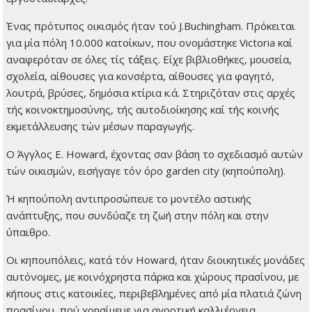
Ένας πρότυπος οικισμός ήταν τού J.Buchingham. Πρόκειται
για μία πόλη 10.000 κατοίκων, που ονομάστηκε Victoria καί
αναφερόταν σε όλες τίς τάξεις. Είχε βιβλιοθήκες, μουσεία,
σχολεία, αίθουσες για κονσέρτα, αίθουσες για φαγητό,
λουτρά, βρύσες, δημόσια κτίρια κ.ά. Στηριζόταν στις αρχές
τής κοινοκτημοσύνης, τής αυτοδιοίκησης καί τής κοινής
εκμετάλλευσης τών μέσων παραγωγής.
Ο Άγγλος E. Howard, έχοντας σαν βάση το σχεδιασμό αυτών
τών οικισμών, εισήγαγε τόν όρο garden city (κηπούπολη).
Ή κηπούπολη αντιπροσώπευε το μοντέλο αστικής
ανάπτυξης, που συνδύαζε τη ζωή στην πόλη και στην
ύπαιθρο.
Οι κηπουπόλεις, κατά τόν Howard, ήταν διοικητικές μονάδες
αυτόνομες, με κοινόχρηστα πάρκα και χώρους πρασίνου, με
κήπους στις κατοικίες, περιβεβλημένες από μία πλατιά ζώνη
πρασίνου, πού χρησίμευε για αγροτική καλλιέργεια.