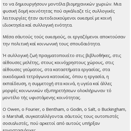
το να δημιουργήσουν μοντέλα βιομηχανικών χωριών. Μια
φυσική δομή κοινότητας πού αγκάλιαζε τίς συλλογικές
λειτουργίες ήταν αυτοδιοικούμενοι οικισμοί με κοινή
ιδιοκτησία καί συλλογική ενότητα.
Μέσα σ΄αυτούς τούς οικισμούς, οι εργαζόμενοι αποκτούσαν
την πολιτική καί κοινωνική τους σπουδαιότητα.
Ή συλλογική ζωή πραγματοποιείτο στις βιβλιοθήκες, στις
αίθουσες μελέτης, στους κοινόχρηστους χώρους, στις
αίθουσες γεύματος, στα καταστήματα εργασίας, στα
οικοδομικά τετράγωνα κατοικίας, όπου η εργασία, η
εκπαίδευση, η συμμετοχή στα κοινά, η υγεία καί άλλες
μορφές κοινωνικών εξυπηρετήσεων ολοκλήρωναν τό
μοντέλο τής υφιστάμενης κοινότητας.
Ο Owen, o Fourier, o Bentham, o Godin, o Salt, o Buckingham,
o Marshall, συγκαταλλέγονται σ΄αυτούς τους ουτοπιστές
σοσιαλιστές, πού αρκετοί από αυτούς υπήρξαν
εργοστασιάρχες.