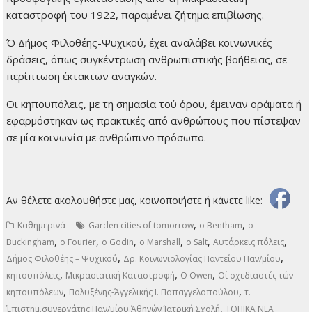
καταστροφή του 1922, παραμένει ζήτημα επιβίωσης.
Ό Δήμος Φιλοθέης-Ψυχικού, έχει αναλάβει κοινωνικές
δράσεις, όπως συγκέντρωση ανθρωπιστικής βοήθειας, σε
περίπτωση έκτακτων αναγκών.
Οι κηπουπόλεις, με τη σημασία τού όρου, έμειναν οράματα ή
εφαρμόστηκαν ως πρακτικές από ανθρώπους που πίστεψαν
σε μία κοινωνία με ανθρώπινο πρόσωπο.
Αν θέλετε ακολουθήστε μας, κοινοποιήστε ή κάνετε like:
,
,
Καθημερινά
Garden cities of tomorrow
o Bentham
o
,
,
,
,
,
,
Buckingham
o Fourier
o Godin
o Marshall
o Salt
Αυτάρκεις πόλεις
,
,
Δήμος Φιλοθέης – Ψυχικού
Δρ. Κοινωνιολογίας Παντείου Παν/μίου
,
,
,
κηπουπόλεις
Μικρασιατική Καταστροφή
Ο Owen
Οί σχεδιαστές τών
,
,
κηπουπόλεων
Πολυξένης-Άγγελικής Ι. Παπαγγελοπούλου
τ.
,
Έπιστημ.συνεργάτης Παν/μίου Άθηνών Ίατρική Σχολή
ΤΟΠΙΚΑ ΝΕΑ