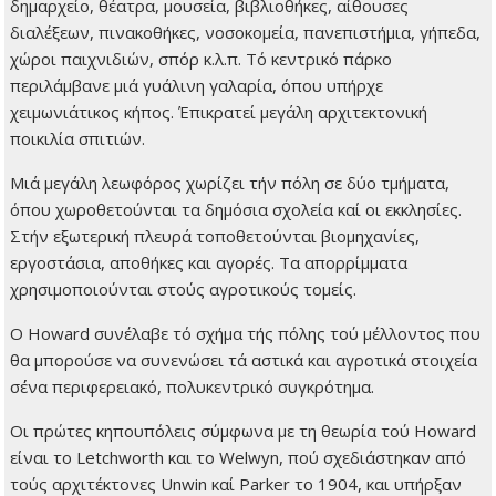
δημαρχείο, θέατρα, μουσεία, βιβλιοθήκες, αίθουσες
διαλέξεων, πινακοθήκες, νοσοκομεία, πανεπιστήμια, γήπεδα,
χώροι παιχνιδιών, σπόρ κ.λ.π. Τό κεντρικό πάρκο
περιλάμβανε μιά γυάλινη γαλαρία, όπου υπήρχε
χειμωνιάτικος κήπος. Έπικρατεί μεγάλη αρχιτεκτονική
ποικιλία σπιτιών.
Μιά μεγάλη λεωφόρος χωρίζει τήν πόλη σε δύο τμήματα,
όπου χωροθετούνται τα δημόσια σχολεία καί οι εκκλησίες.
Στήν εξωτερική πλευρά τοποθετούνται βιομηχανίες,
εργοστάσια, αποθήκες και αγορές. Τα απορρίμματα
χρησιμοποιούνται στούς αγροτικούς τομείς.
Ο Howard συνέλαβε τό σχήμα τής πόλης τού μέλλοντος που
θα μπορούσε να συνενώσει τά αστικά και αγροτικά στοιχεία
σ΄ένα περιφερειακό, πολυκεντρικό συγκρότημα.
Οι πρώτες κηπουπόλεις σύμφωνα με τη θεωρία τού Howard
είναι το Letchworth και το Welwyn, πού σχεδιάστηκαν από
τούς αρχιτέκτονες Unwin καί Parker το 1904, και υπήρξαν