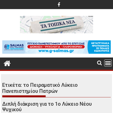
Περάστε
στο
περιεχόμενο
Ετικέτα:
το Πειραματικό Λύκειο
Πανεπιστημίου Πατρών
Διπλή διάκριση για το 1ο Λύκειο Νέου
Ψυχικού