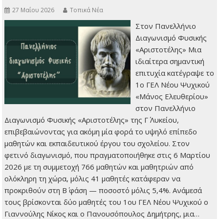
27 Μαΐου 2026
Τοπικά Νέα
Στον Πανελλήνιο
Διαγωνισμό Φυσικής
«Αριστοτέλης» Μια
ιδιαίτερα σημαντική
επιτυχία κατέγραψε το
1ο ΓΕΛ Νέου Ψυχικού
«Μάνος Ελευθερίου»
στον Πανελλήνιο
Διαγωνισμό Φυσικής «Αριστοτέλης» της Γ΄ Λυκείου,
επιβεβαιώνοντας για ακόμη μία φορά το υψηλό επίπεδο
μαθητών και εκπαιδευτικού έργου του σχολείου. Στον
φετινό διαγωνισμό, που πραγματοποιήθηκε στις 6 Μαρτίου
2026 με τη συμμετοχή 766 μαθητών και μαθητριών από
ολόκληρη τη χώρα, μόλις 41 μαθητές κατάφεραν να
προκριθούν στη Β΄ φάση — ποσοστό μόλις 5,4%. Ανάμεσά
τους βρίσκονται δύο μαθητές του 1ου ΓΕΛ Νέου Ψυχικού ο
Γιαννούλης Νίκος και ο Πανουσόπουλος Δημήτρης, μια…