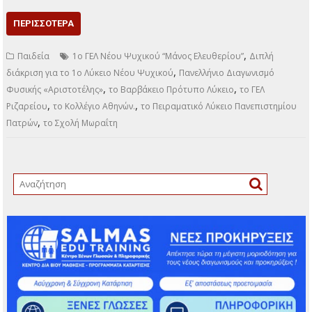
ΠΕΡΙΣΣΌΤΕΡΑ
,
Παιδεία
1ο ΓΕΛ Νέου Ψυχικού “Μάνος Ελευθερίου”
Διπλή
,
διάκριση για το 1ο Λύκειο Νέου Ψυχικού
Πανελλήνιο Διαγωνισμό
,
,
Φυσικής «Αριστοτέλης»
το Βαρβάκειο Πρότυπο Λύκειο
το ΓΕΛ
,
,
Ριζαρείου
το Κολλέγιο Αθηνών.
το Πειραματικό Λύκειο Πανεπιστημίου
,
Πατρών
το Σχολή Μωραΐτη