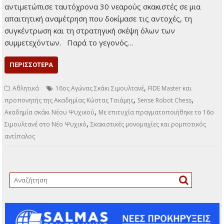
αντιμετώπισε ταυτόχρονα 30 νεαρούς σκακιστές σε μια
απαιτητική αναμέτρηση που δοκίμασε τις αντοχές, τη
συγκέντρωση και τη στρατηγική σκέψη όλων των
συμμετεχόντων. Παρά το γεγονός…
ΠΕΡΙΣΣΌΤΕΡΑ
,
Αθλητικά
16ος Αγώνας Σκάκι Σιμουλτανέ
FIDE Master και
,
,
προπονητής της Ακαδημίας Κώστας Τσιάμης
Sense Robot Chess
,
Ακαδημία σκάκι Νέου Ψυχικού
Με επιτυχία πραγματοποιήθηκε το 16ο
,
Σιμουλτανέ στο Νέο Ψυχικό
Σκακιστικές μονομαχίες και ρομποτικός
αντίπαλος