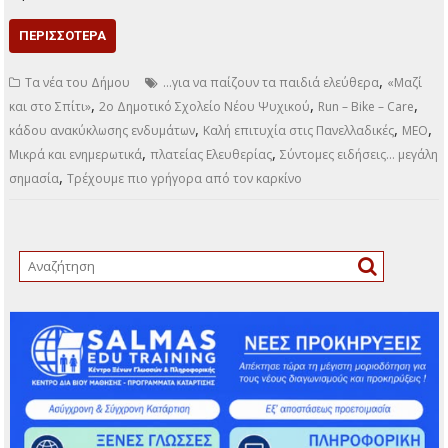
ΠΕΡΙΣΣΌΤΕΡΑ
,
Τα νέα του Δήμου
…για να παίζουν τα παιδιά ελεύθερα
«Μαζί
,
,
,
και στο Σπίτι»
2ο Δημοτικό Σχολείο Νέου Ψυχικού
Run – Bike – Care
,
,
,
κάδου ανακύκλωσης ενδυμάτων
Καλή επιτυχία στις Πανελλαδικές
ΜΕΟ
,
,
Μικρά και ενημερωτικά
πλατείας Ελευθερίας
Σύντομες ειδήσεις… μεγάλη
,
σημασία
Τρέχουμε πιο γρήγορα από τον καρκίνο