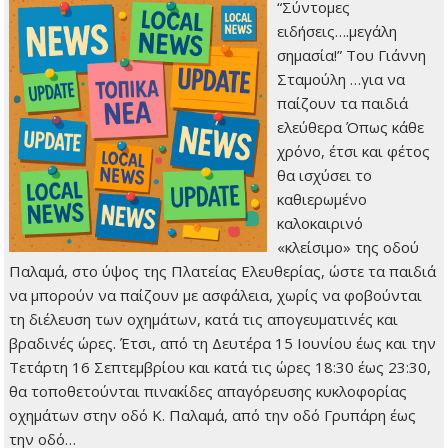
“Σύντομες
ειδήσεις….μεγάλη
σημασία!” Του Γιάννη
Σταμούλη …για να
παίζουν τα παιδιά
ελεύθερα Όπως κάθε
χρόνο, έτσι και φέτος
θα ισχύσει το
καθιερωμένο
καλοκαιρινό
«κλείσιμο» της οδού
Παλαμά, στο ύψος της Πλατείας Ελευθερίας, ώστε τα παιδιά
να μπορούν να παίζουν με ασφάλεια, χωρίς να φοβούνται
τη διέλευση των οχημάτων, κατά τις απογευματινές και
βραδινές ώρες. Έτσι, από τη Δευτέρα 15 Ιουνίου έως και την
Τετάρτη 16 Σεπτεμβρίου και κατά τις ώρες 18:30 έως 23:30,
θα τοποθετούνται πινακίδες απαγόρευσης κυκλοφορίας
οχημάτων στην οδό Κ. Παλαμά, από την οδό Γρυπάρη έως
την οδό…