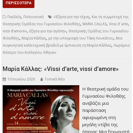
ΠΕΡΙΣΣΌΤΕΡΑ
,
,
Παιδεία
Πολιτιστικά
«Έζησα για την τέχνη
Kαι τη συμμετοχή της
,
,
,
Θεατρικής Ομάδας του Γυμνασίου Φιλοθέης
MARIA CALLAS
Vissi d’ arte
,
,
vissi d’amore»
έζησα για την αγάπη»
Θεατρικής Ομάδας του Γυμνασίου
,
,
,
Φιλοθέης
Μαρία Κάλλας
με την υπογραφή του Τάκη Λουκάτου
Μια
,
συγκινητική καλλιτεχνική βραδιά με έμπνευση τη Μαρία Κάλλας
Χωρέμειο
Θέατρο του Κολλεγίου Αθηνών
Μαρία Κάλλας: «Vissi d’arte, vissi d’amore»
10 Ιουνίου 2026
Τοπικά Νέα
Η θεατρική ομάδα του
Γυμνασίου Φιλοθέης
ανεβάζει μια
παράσταση
αφιερωμένη στη
μεγάλη ντίβα της
όπερας Μια ξεχωριστή