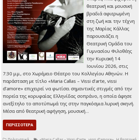
θεατρική και μουσική
βραδιά αφιερωμένη
στη ζωή και την τέχνη
της Μαρίας Κάλλας
παρουσιάζει η
Θεατρική Ομάδα του
Γυμνασίου Φιλοθέης
την Κυριακή 14
Ιουνίου 2026, στις
7:30 μ.μ., στο Χωρέμειο Θέατρο του Κολλεγίου Αθηνών. Η
παράσταση με τίτλο «Maria Callas – Vissi d’arte, vissi
d’amore» επιχειρεί να φωτίσει σημαντικές στιγμές από την
πορεία της κορυφαίας Ελληνίδας σοπράνο, η οποία άφησε
ανεξίτηλο το αποτύπωμά της στην παγκόσμια λυρική σκηνή.
Μέσα από θεατρική αφήγηση, μουσική…
ΠΕΡΙΣΣΌΤΕΡΑ
,
,
Πολιτιστικά
«Maria Callas – Vissi d’arte
vissi d’amore»
Η θεατρική