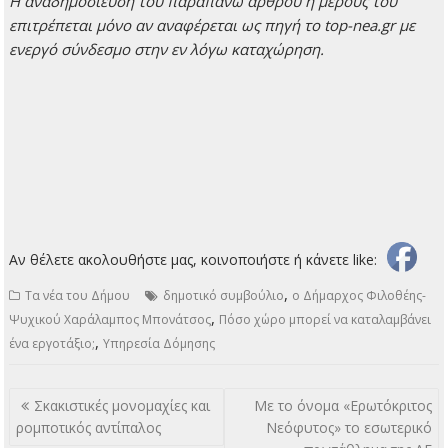
H αναδημοσίευση του παραπάνω άρθρου ή μέρους του
επιτρέπεται μόνο αν αναφέρεται ως πηγή το top-nea.gr με
ενεργό σύνδεσμο στην εν λόγω καταχώρηση.
Αν θέλετε ακολουθήστε μας, κοινοποιήστε ή κάνετε like:
,
Τα νέα του Δήμου
δημοτικό συμβούλιο
ο Δήμαρχος Φιλοθέης-
,
Ψυχικού Χαράλαμπος Μπονάτσος
Πόσο χώρο μπορεί να καταλαμβάνει
,
ένα εργοτάξιο;
Υπηρεσία Δόμησης
Πλοήγηση
Σκακιστικές μονομαχίες και
Με το όνομα «Ερωτόκριτος
άρθρων
ρομποτικός αντίπαλος
Νεόφυτος» το εσωτερικό