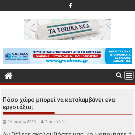
Περάστε
στο
περιεχόμενο
Πόσο χώρο μπορεί να καταλαμβάνει ένα
εργοτάξιο;
24 Ιουνίου 2026
Τοπικά Νέα
Αν θέλετε ακολουθήστε μας, κοινοποιήστε ή