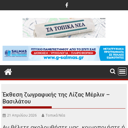
Περάστε
στο
περιεχόμενο
Έκθεση ζωγραφικής της Λίζας Μέρλιν –
Βασιλάτου
21 Απριλίου 2026
Τοπικά Νέα
Αν θέλετε ακολουθήστε μας, κοινοποιήστε ή