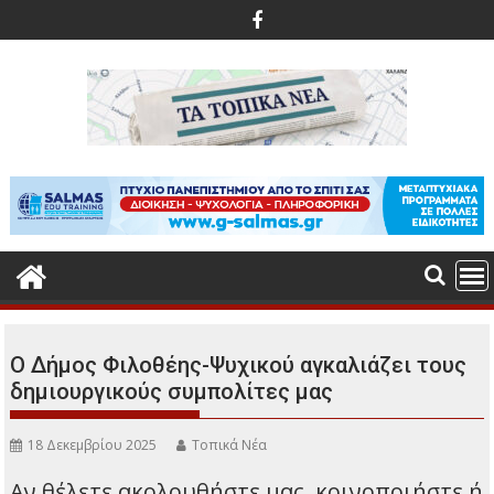
Περάστε
στο
περιεχόμενο
Ο Δήμος Φιλοθέης-Ψυχικού αγκαλιάζει τους
δημιουργικούς συμπολίτες μας
18 Δεκεμβρίου 2025
Τοπικά Νέα
Αν θέλετε ακολουθήστε μας, κοινοποιήστε ή