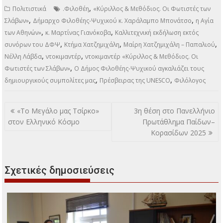
,
Πολιτιστικά
.Φιλοθέη
«Κύριλλος & Μεθόδιος. Οι Φωτιστές των
,
,
Σλάβων»
Δήμαρχο Φιλοθέης-Ψυχικού κ. Χαράλαμπο Μπονάτσο
η Αγία
,
,
των Αθηνών»
κ. Μαρτίνας Γιανόκοβα
Καλλιτεχνική εκδήλωση εκτός
,
,
,
συνόρων του ΔΦΨ
Κτήμα Χατζημιχάλη
Μαίρη Χατζημιχάλη – Παπαλιού
,
,
Νέλλη Λάβδα
ντοκιμαντέρ
ντοκιμαντέρ «Κύριλλος & Μεθόδιος. Οι
,
Φωτιστές των Σλάβων»
Ο Δήμος Φιλοθέης-Ψυχικού αγκαλιάζει τους
,
,
δημιουργικούς συμπολίτες μας
Πρέσβειρας της UNESCO
Φιλόλογος
Πλοήγηση
«Το Μεγάλο μας Τσίρκο»
3η θέση στο Πανελλήνιο
άρθρων
στον Ελληνικό Κόσμο
Πρωτάθλημα Παίδων–
Κορασίδων 2025
Σχετικές δημοσιεύσεις