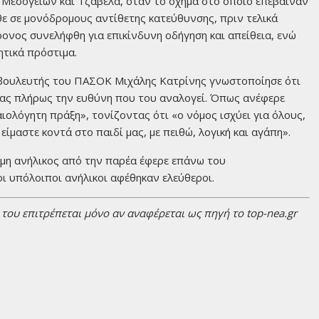
 Μεσογείων και Τζαβέλα, όταν το όχημα στο οποίο επέβαιναν
λθε σε μονόδρομους αντίθετης κατεύθυνσης, πριν τελικά
ονος συνελήφθη για επικίνδυνη οδήγηση και απείθεια, ενώ
ητικά πρόστιμα.
ο βουλευτής του ΠΑΣΟΚ Μιχάλης Κατρίνης γνωστοποίησε ότι
ντας πλήρως την ευθύνη που του αναλογεί. Όπως ανέφερε
αιολόγητη πράξη», τονίζοντας ότι «ο νόμος ισχύει για όλους,
ίμαστε κοντά στο παιδί μας, με πειθώ, λογική και αγάπη».
όμη ανήλικος από την παρέα έφερε επάνω του
οι υπόλοιποι ανήλικοι αφέθηκαν ελεύθεροι.
ου επιτρέπεται μόνο αν αναφέρεται ως πηγή το top-nea.gr