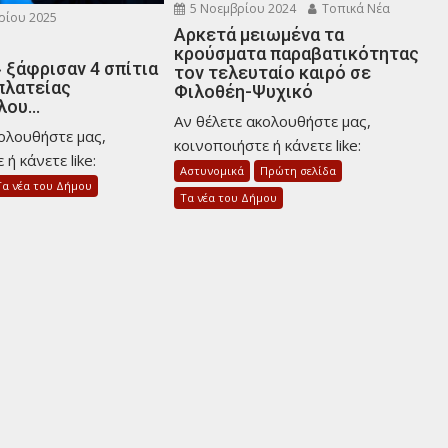
5 Νοεμβρίου 2024
Τοπικά Νέα
ρίου 2025
Αρκετά μειωμένα τα
κρούσματα παραβατικότητας
 ξάφρισαν 4 σπίτια
τον τελευταίο καιρό σε
πλατείας
Φιλοθέη-Ψυχικό
λου…
Αν θέλετε ακολουθήστε μας,
κολουθήστε μας,
κοινοποιήστε ή κάνετε like:
ή κάνετε like:
Αστυνομικά
Πρώτη σελίδα
Τα νέα του Δήμου
Τα νέα του Δήμου