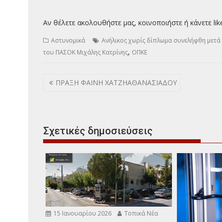
Αν θέλετε ακολουθήστε μας, κοινοποιήστε ή κάνετε lik
Αστυνομικά
Ανήλικος χωρίς δίπλωμα συνελήφθη μετά
,
του ΠΑΣΟΚ Μιχάλης Κατρίνης
ΟΠΚΕ
Πλοήγηση
ΠΡΑΞΗ ΦΑΙΝΗ ΧΑΤΖΗΑΘΑΝΑΣΙΑΔΟΥ
άρθρων
Σχετικές δημοσιεύσεις
15 Ιανουαρίου 2026
Τοπικά Νέα