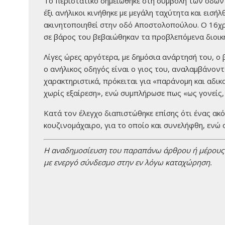
Το περιστατικό σημειώθηκε στη συμβολή των οδών
έξι ανήλικοι κινήθηκε με μεγάλη ταχύτητα και εισή
ακινητοποιηθεί στην οδό Αποστολοπούλου. Ο 16χρ
σε βάρος του βεβαιώθηκαν τα προβλεπόμενα διοικ
Λίγες ώρες αργότερα, με δημόσια ανάρτησή του, 
ο ανήλικος οδηγός είναι ο γιος του, αναλαμβάνο
χαρακτηριστικά, πρόκειται για «παράνομη και αδικ
χωρίς εξαίρεση», ενώ συμπλήρωσε πως «ως γονείς, ε
Κατά τον έλεγχο διαπιστώθηκε επίσης ότι ένας ακ
κουζινομάχαιρο, για το οποίο και συνελήφθη, ενώ 
H αναδημοσίευση του παραπάνω άρθρου ή μέρους τ
με ενεργό σύνδεσμο στην εν λόγω καταχώρηση.