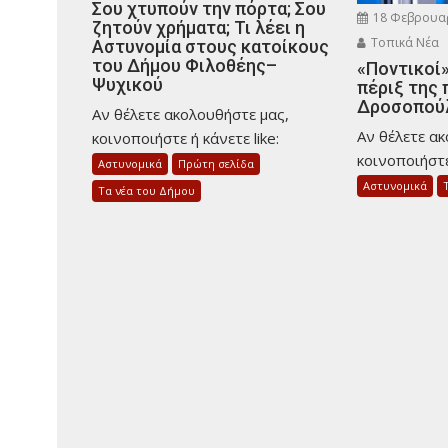
Σου χτυπούν την πόρτα; Σου
18 Φεβρουα
ζητούν χρήματα; Τι λέει η
Τοπικά Νέα
Αστυνομία στους κατοίκους
του Δήμου Φιλοθέης–
«Ποντικοί»
Ψυχικού
πέριξ της 
Δροσοπού
Αν θέλετε ακολουθήστε μας,
Αν θέλετε α
κοινοποιήστε ή κάνετε like:
κοινοποιήστε 
Αστυνομικά
Πρώτη σελίδα
Αστυνομικά
Τα νέα του Δήμου