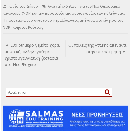
Τα νέα του Δήμου
Ανοιχτή εκδήλωση για τον Νέο Οικοδομικό
,
Κανονισμό (ΝΟΚ) και την προστασία της φυσιογνωμίας των πόλεών μας
Η προστασία του οικιστικού περιβάλλοντος απέναντι στα κίνητρα του
,
ΝΟΚ
Χρήστος Κούτρας
Πλοήγηση
Ένα διήμερο γεμάτο χαρά,
Οι πόλεις της Αττικής απέναντι
άρθρων
μουσική, αλληλεγγύη και
στην υπερδόμηση
χριστουγεννιάτικη ζεστασιά
στο Νέο Ψυχικό