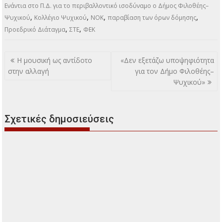
Ενάντια στο Π.Δ. για το περιβαλλοντικό ισοδύναμο ο Δήμος Φιλοθέης–
,
,
,
,
Ψυχικού
Κολλέγιο Ψυχικού
ΝΟΚ
παραβίαση των όρων δόμησης
,
,
Προεδρικό Διάταγμα
ΣΤΕ
ΦΕΚ
Πλοήγηση
Η μουσική ως αντίδοτο
«Δεν εξετάζω υποψηφιότητα
άρθρων
στην αλλαγή
για τον Δήμο Φιλοθέης–
Ψυχικού»
Σχετικές δημοσιεύσεις