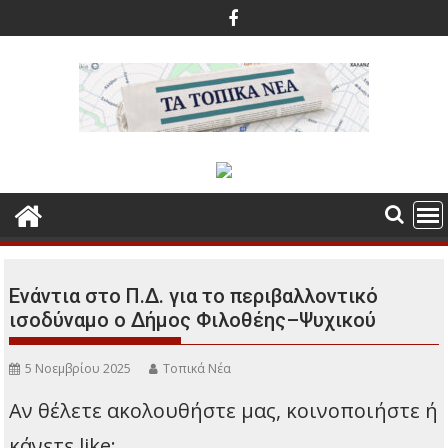
Περάστε
στο
περιεχόμενο
Ενάντια στο Π.Δ. για το περιβαλλοντικό
ισοδύναμο ο Δήμος Φιλοθέης–Ψυχικού
5 Νοεμβρίου 2025
Τοπικά Νέα
Αν θέλετε ακολουθήστε μας, κοινοποιήστε ή
κάνετε like: