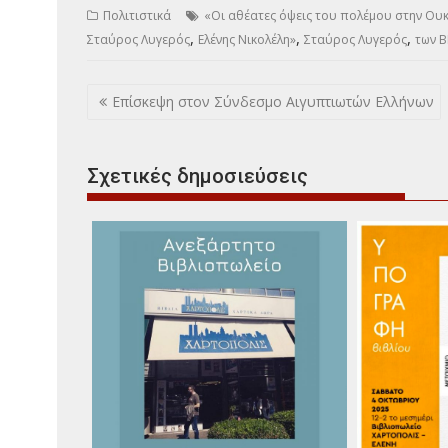
Πολιτιστικά
«Οι αθέατες όψεις του πολέμου στην Ου
,
,
,
Σταύρος Λυγερός
Ελένης Νικολέλη»
Σταύρος Λυγερός
των B
Πλοήγηση
Επίσκεψη στον Σύνδεσμο Αιγυπτιωτών Ελλήνων
άρθρων
Σχετικές δημοσιεύσεις