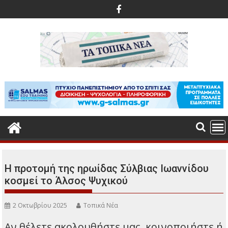
Περάστε
στο
περιεχόμενο
Η προτομή της ηρωίδας Σύλβιας Ιωαννίδου
κοσμεί το Άλσος Ψυχικού
2 Οκτωβρίου 2025
Τοπικά Νέα
Αν θέλετε ακολουθήστε μας, κοινοποιήστε ή