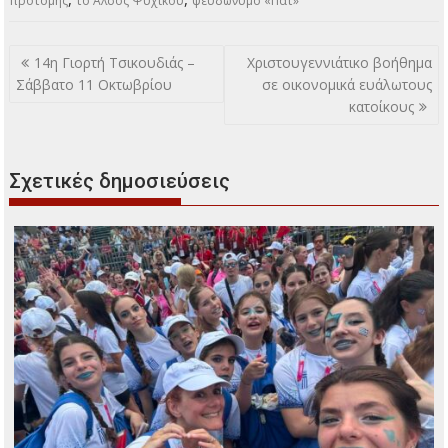
προτομής
το Άλσος Ψυχικού
ψευδώνυμο «Πατ»
Πλοήγηση
14η Γιορτή Τσικουδιάς –
Χριστουγεννιάτικο βοήθημα
άρθρων
Σάββατο 11 Οκτωβρίου
σε οικονομικά ευάλωτους
κατοίκους
Σχετικές δημοσιεύσεις