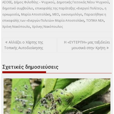
,
,
,
ΑΣΟΕΕ
Δήμος Φιλοθέης – Ψυχικού
Δημοτικής Γειτονιάς Νέου Ψυχικού
,
,
δημοτικό συμβούλιο
επικεφαλής της παράταξης «Ενεργοί Πολίτες»
η
,
,
,
,
ορκωμοσία
Μαρία Αποστολάκη
ΜΕΟ
οικονομολόγο
Παραιτήθηκε η
,
,
επικεφαλής των «Ενεργών Πολιτών» Μαρία Αποστολάκη
ΤΟΠΙΚΑ ΝΕΑ
,
Χρόνη Νακόπουλο
Χρόνης Νακόπουλος
Πλοήγηση
Αλλάζει ο Χάρτης της
Η «ΕΥΤΕΡΠΗ» μας ταξιδεύει
άρθρων
Τοπικής Αυτοδιοίκησης
μουσικά στην Κρήτη
Σχετικές δημοσιεύσεις