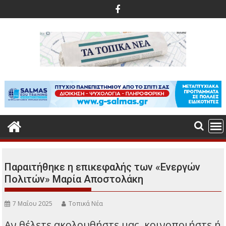
Περάστε
στο
περιεχόμενο
Παραιτήθηκε η επικεφαλής των «Ενεργών
Πολιτών» Μαρία Αποστολάκη
7 Μαΐου 2025
Τοπικά Νέα
Αν θέλετε ακολουθήστε μας, κοινοποιήστε ή