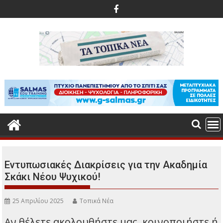
Περάστε
στο
περιεχόμενο
Εντυπωσιακές Διακρίσεις για την Ακαδημία
Σκάκι Νέου Ψυχικού!
25 Απριλίου 2025
Τοπικά Νέα
Αν θέλετε ακολουθήστε μας, κοινοποιήστε ή