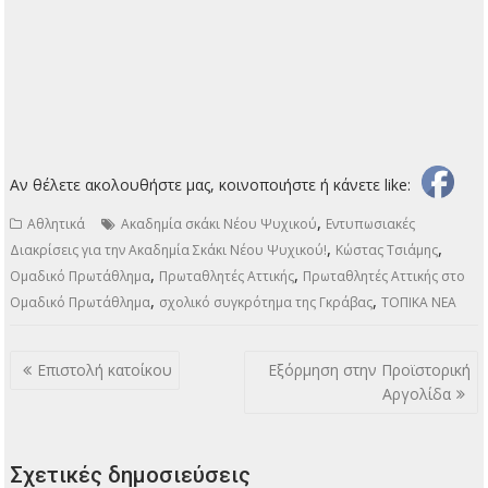
Αν θέλετε ακολουθήστε μας, κοινοποιήστε ή κάνετε like:
,
Αθλητικά
Ακαδημία σκάκι Νέου Ψυχικού
Εντυπωσιακές
,
,
Διακρίσεις για την Ακαδημία Σκάκι Νέου Ψυχικού!
Κώστας Τσιάμης
,
,
Ομαδικό Πρωτάθλημα
Πρωταθλητές Αττικής
Πρωταθλητές Αττικής στο
,
,
Ομαδικό Πρωτάθλημα
σχολικό συγκρότημα της Γκράβας
ΤΟΠΙΚΑ ΝΕΑ
Πλοήγηση
Επιστολή κατοίκου
Εξόρμηση στην Προϊστορική
άρθρων
Αργολίδα
Σχετικές δημοσιεύσεις