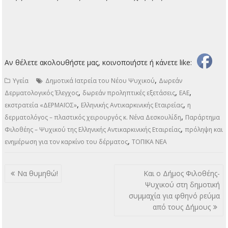
Αν θέλετε ακολουθήστε μας, κοινοποιήστε ή κάνετε like:
,
Υγεία
Δημοτικά Ιατρεία του Νέου Ψυχικού
Δωρεάν
,
,
,
Δερματολογικός Έλεγχος
δωρεάν προληπτικές εξετάσεις
ΕΑΕ
,
,
εκστρατεία «ΔΕΡΜΑΪΟΣ»
Ελληνικής Αντικαρκινικής Εταιρείας
η
,
δερματολόγος – πλαστικός χειρουργός κ. Νένα Δεσκουλίδη
Παράρτημα
,
Φιλοθέης – Ψυχικού της Ελληνικής Αντικαρκινικής Εταιρείας
πρόληψη και
,
ενημέρωση για τον καρκίνο του δέρματος
ΤΟΠΙΚΑ ΝΕΑ
Πλοήγηση
Να θυμηθώ!
Και ο Δήμος Φιλοθέης-
άρθρων
Ψυχικού στη δημοτική
συμμαχία για φθηνό ρεύμα
από τους Δήμους