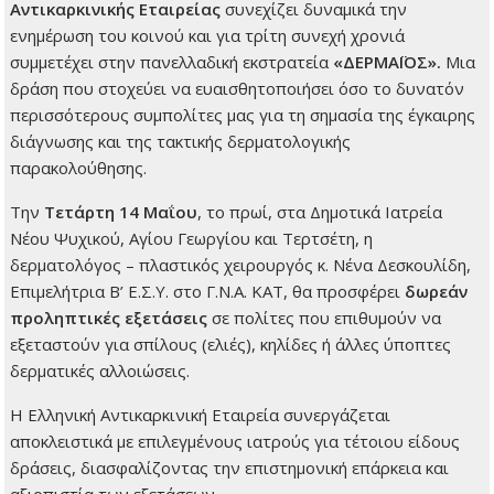
Αντικαρκινικής Εταιρείας
συνεχίζει δυναμικά την
ενημέρωση του κοινού και για τρίτη συνεχή χρονιά
συμμετέχει στην πανελλαδική εκστρατεία
«ΔΕΡΜΑΪΟΣ».
Μια
δράση που στοχεύει να ευαισθητοποιήσει όσο το δυνατόν
περισσότερους συμπολίτες μας για τη σημασία της έγκαιρης
διάγνωσης και της τακτικής δερματολογικής
παρακολούθησης.
Την
Τετάρτη 14 Μαΐου
, το πρωί, στα Δημοτικά Ιατρεία
Νέου Ψυχικού, Αγίου Γεωργίου και Τερτσέτη, η
δερματολόγος – πλαστικός χειρουργός κ. Νένα Δεσκουλίδη,
Επιμελήτρια Β’ Ε.Σ.Υ. στο Γ.Ν.Α. ΚΑΤ, θα προσφέρει
δωρεάν
προληπτικές εξετάσεις
σε πολίτες που επιθυμούν να
εξεταστούν για σπίλους (ελιές), κηλίδες ή άλλες ύποπτες
δερματικές αλλοιώσεις.
Η Ελληνική Αντικαρκινική Εταιρεία συνεργάζεται
αποκλειστικά με επιλεγμένους ιατρούς για τέτοιου είδους
δράσεις, διασφαλίζοντας την επιστημονική επάρκεια και