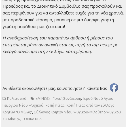
Πρόεδρος και το Διοικητικό Συμβούλιο σας προσκαλούν και
σας περιμένουν για να ανταλλάξετε ευχές για τη νέα χρονιά,
με παραδοσιακό κέρασμα, μουσική σε μια όμορφη γιορτή
γεμάτη παράδοση και ζεστασιά!
H αναδημοσίευση του παραπάνω άρθρου ή μέρους του
επιτρέπεται μόνο αν αναφέρεται ως πηγή το top-nea.gr με
ενεργό σύνδεσμο στην εν λόγω καταχώρηση.
Αν θέλετε ακολουθήστε μας, κοινοποιήστε ή κάνετε like:
,
,
Πολιτιστικά
«ΜΙΝΩΣ»
Γενική Συνέλευση
Ιερού Ναού Αγίου
,
,
Γεωργίου Νέου Ψυχικού
κοπή πίτας
Κοπή Πίτας από τον Σύλλογο
,
Κρητών "Ο Μίνως"
Σύλλογος Κρητών Νέου Ψυχικού-Φιλοθέης-Ψυχικού
,
«Ο Μίνως»
ΤΟΠΙΚΑ ΝΕΑ