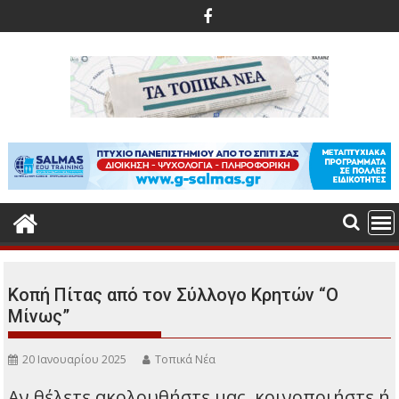
Περάστε
στο
περιεχόμενο
Κοπή Πίτας από τον Σύλλογο Κρητών “Ο
Μίνως”
20 Ιανουαρίου 2025
Τοπικά Νέα
Αν θέλετε ακολουθήστε μας, κοινοποιήστε ή