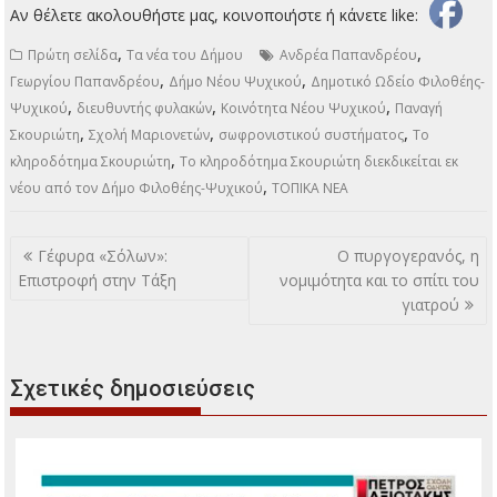
Αν θέλετε ακολουθήστε μας, κοινοποιήστε ή κάνετε like:
,
,
Πρώτη σελίδα
Τα νέα του Δήμου
Ανδρέα Παπανδρέου
,
,
Γεωργίου Παπανδρέου
Δήμο Νέου Ψυχικού
Δημοτικό Ωδείο Φιλοθέης-
,
,
,
Ψυχικού
διευθυντής φυλακών
Κοινότητα Νέου Ψυχικού
Παναγή
,
,
,
Σκουριώτη
Σχολή Μαριονετών
σωφρονιστικού συστήματος
Το
,
κληροδότημα Σκουριώτη
Το κληροδότημα Σκουριώτη διεκδικείται εκ
,
νέου από τον Δήμο Φιλοθέης-Ψυχικού
ΤΟΠΙΚΑ ΝΕΑ
Πλοήγηση
Γέφυρα «Σόλων»:
Ο πυργογερανός, η
άρθρων
Επιστροφή στην Τάξη
νομιμότητα και το σπίτι του
γιατρού
Σχετικές δημοσιεύσεις