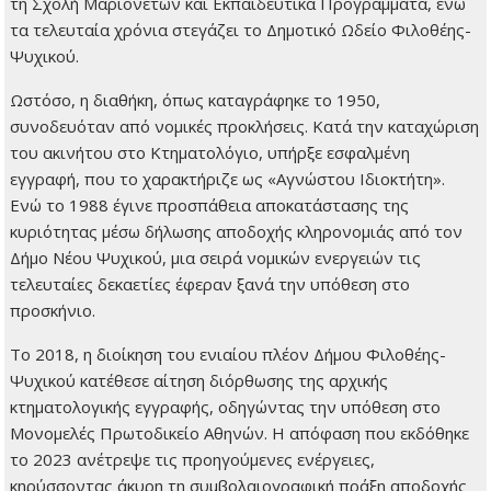
τη Σχολή Μαριονετών και Εκπαιδευτικά Προγράμματα, ενώ
τα τελευταία χρόνια στεγάζει το Δημοτικό Ωδείο Φιλοθέης-
Ψυχικού.
Ωστόσο, η διαθήκη, όπως καταγράφηκε το 1950,
συνοδευόταν από νομικές προκλήσεις. Κατά την καταχώριση
του ακινήτου στο Κτηματολόγιο, υπήρξε εσφαλμένη
εγγραφή, που το χαρακτήριζε ως «Αγνώστου Ιδιοκτήτη».
Ενώ το 1988 έγινε προσπάθεια αποκατάστασης της
κυριότητας μέσω δήλωσης αποδοχής κληρονομιάς από τον
Δήμο Νέου Ψυχικού, μια σειρά νομικών ενεργειών τις
τελευταίες δεκαετίες έφεραν ξανά την υπόθεση στο
προσκήνιο.
Το 2018, η διοίκηση του ενιαίου πλέον Δήμου Φιλοθέης-
Ψυχικού κατέθεσε αίτηση διόρθωσης της αρχικής
κτηματολογικής εγγραφής, οδηγώντας την υπόθεση στο
Μονομελές Πρωτοδικείο Αθηνών. Η απόφαση που εκδόθηκε
το 2023 ανέτρεψε τις προηγούμενες ενέργειες,
κηρύσσοντας άκυρη τη συμβολαιογραφική πράξη αποδοχής