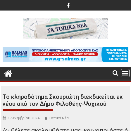
Περάστε
στο
περιεχόμενο
Το κληροδότημα Σκουριώτη διεκδικείται εκ
νέου από τον Δήμο Φιλοθέης-Ψυχικού
3 Δεκεμβρίου 2024
Τοπικά Νέα
Αν θέλετε ακολουθήστε μας, κοινοποιήστε ή