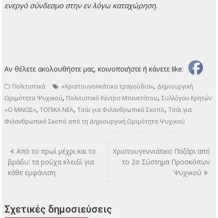
ενεργό σύνδεσμο στην εν λόγω καταχώρηση.
Αν θέλετε ακολουθήστε μας, κοινοποιήστε ή κάνετε like:
,
Πολιτιστικά
«Χριστουγεννιάτικα τραγούδια»
Δημιουργική
,
,
Ωριμότητα Ψυχικού
Πολιτιστικό Κέντρο Μπενετάτου
Συλλόγου Κρητών
,
,
,
«Ο ΜΙΝΩΣ»
ΤΟΠΙΚΑ ΝΕΑ
Τσάι για Φιλανθρωπικό Σκοπό
Τσάι για
Φιλανθρωπικό Σκοπό από τη Δημιουργική Ωριμότητα Ψυχικού
Πλοήγηση
Από το πρωί μέχρι και το
Χριστουγεννιάτικο Παζάρι από
άρθρων
βράδυ: τα ρούχα κλειδί για
το 2ο Σύστημα Προσκόπων
κάθε εμφάνιση
Ψυχικού
Σχετικές δημοσιεύσεις