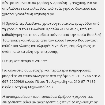
Κέντρο Μπενετάτου (Δρόση & Δροσίνη 1, Ψυχικό), για να
απολαύσετε ένα φιλανθρωπικό τσάι γεμάτο ζεστασιά και
χριστουγεννιάτικη ατμόσφαιρα.
Η βραδιά περιλαμβάνει: χριστουγεννιάτικα τραγούδια από
τη χορωδία του Συλλόγου Κρητών «Ο Μίνως», υπό την
καθοδήγηση και τη συνοδεία πιάνου από την κυρία Βασιλική
Τσιμπούκη και κιθάρας από τον κύριο Γιώργο Κουτεντάκη,
καθώς και γλυκές και αλμυρές λιχουδιές, επιμελημένες με
αγάπη από τα μέλη της επιτροπής.
Η τιμή κατ’ άτομο είναι 15€.
Για δηλώσεις συμμετοχής και περαιτέρω πληροφορίες
μπορείτε να επικοινωνήσετε στα τηλέφωνα: 210 6746728 &
697 2225989 κυρία Πίτσα Τσιλιγκιρίδη και 210 6717189
κυρία Βεατρίκη Μιχαλοπούλου.
H αναδημοσίευση του παραπάνω άρθρου ή μέρους του
επιτρέπεται μόνο αν αναφέρεται ως πηγή το top-nea.gr με