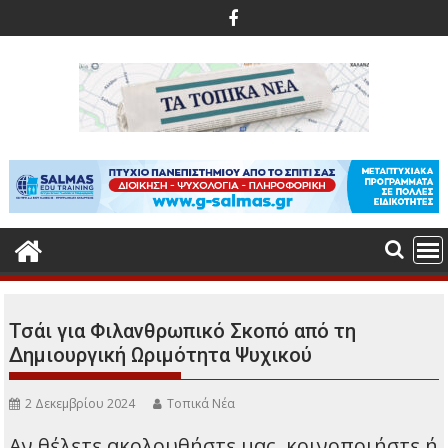
Περάστε
στο
περιεχόμενο
Τσάι για Φιλανθρωπικό Σκοπό από τη
Δημιουργική Ωριμότητα Ψυχικού
2 Δεκεμβρίου 2024
Τοπικά Νέα
Αν θέλετε ακολουθήστε μας, κοινοποιήστε ή