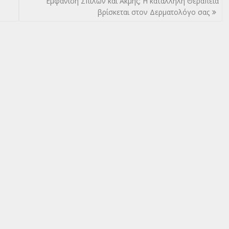
Εμφάνιση Σπίλων και Ακμής; Η κατάλληλη Θεραπεία
βρίσκεται στον Δερματολόγο σας