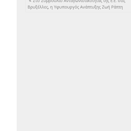
Στο Συμβούλιο Ανταγωνιστικότητας της Ε.Ε. στις
άρθρων
Βρυξέλλες, η Υφυπουργός Ανάπτυξης Ζωή Ράπτη