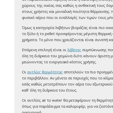
χώρους της οικίας σας καθώς η ανθεκτική τους δομ
στους χρήστες και μοναδική ποιότητα θέρμανσης. Η
φυσικό αέριο που οι εναλλαγές των τιμών τους μπ
Όμως η κατηγορία λεβήτων βιομάζας είναι πιο οικ
το ξύλο ή το pellet προσφέροντας μέγιστη θερμικ
χρήματα. Το μόνο που χρειάζονται είναι συνεπή κ
Επόμενη επιλογή είναι οι
λέβητες
συμπύκνωσης που 
όλη τη διάρκεια του χειμώνα διότι κάνουν άριστη
μειώνοντας το ενεργειακό κόστος χρήσης.
Οι
αντλίες θερμότητας
αποτελούν τα πιο προηγμέν
το περιβάλλον. Αν μένετε σε περιοχές που το κλίμα ε
εσάς καθώς μετατρέπουν τον αέρα του εξωτερικο
καθ’ όλη τη διάρκεια του έτους.
Οι αντλίες air to water θα μεταφέρουν τη θερμότ
όπως για παράδειγμα τα καλοριφέρ, για να ζεστάν
οικονομικά.